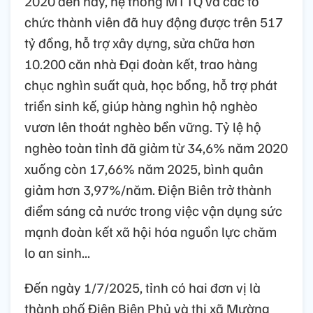
2020 đến nay, hệ thống MTTQ và các tổ
chức thành viên đã huy động được trên 517
tỷ đồng, hỗ trợ xây dựng, sửa chữa hơn
10.200 căn nhà Đại đoàn kết, trao hàng
chục nghìn suất quà, học bổng, hỗ trợ phát
triển sinh kế, giúp hàng nghìn hộ nghèo
vươn lên thoát nghèo bền vững. Tỷ lệ hộ
nghèo toàn tỉnh đã giảm từ 34,6% năm 2020
xuống còn 17,66% năm 2025, bình quân
giảm hơn 3,97%/năm. Điện Biên trở thành
điểm sáng cả nước trong việc vận dụng sức
mạnh đoàn kết xã hội hóa nguồn lực chăm
lo an sinh...
Đến ngày 1/7/2025, tỉnh có hai đơn vị là
thành phố Điện Biên Phủ và thị xã Mường