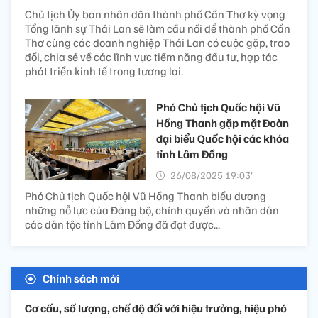
Chủ tịch Ủy ban nhân dân thành phố Cần Thơ kỳ vọng
Tổng lãnh sự Thái Lan sẽ làm cầu nối để thành phố Cần
Thơ cùng các doanh nghiệp Thái Lan có cuộc gặp, trao
đổi, chia sẻ về các lĩnh vực tiềm năng đầu tư, hợp tác
phát triển kinh tế trong tương lai.
Phó Chủ tịch Quốc hội Vũ
Hồng Thanh gặp mặt Đoàn
đại biểu Quốc hội các khóa
tỉnh Lâm Đồng
26/08/2025 19:03’
Phó Chủ tịch Quốc hội Vũ Hồng Thanh biểu dương
những nỗ lực của Đảng bộ, chính quyền và nhân dân
các dân tộc tỉnh Lâm Đồng đã đạt được...
Chính sách mới
Cơ cấu, số lượng, chế độ đối với hiệu trưởng, hiệu phó