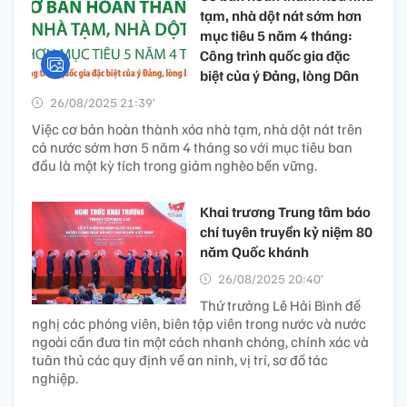
tạm, nhà dột nát sớm hơn
mục tiêu 5 năm 4 tháng:
Công trình quốc gia đặc
biệt của ý Đảng, lòng Dân
26/08/2025 21:39’
Việc cơ bản hoàn thành xóa nhà tạm, nhà dột nát trên
cả nước sớm hơn 5 năm 4 tháng so với mục tiêu ban
đầu là một kỳ tích trong giảm nghèo bền vững.
Khai trương Trung tâm báo
chí tuyên truyền kỷ niệm 80
năm Quốc khánh
26/08/2025 20:40’
Thứ trưởng Lê Hải Bình đề
nghị các phóng viên, biên tập viên trong nước và nước
ngoài cần đưa tin một cách nhanh chóng, chính xác và
tuân thủ các quy định về an ninh, vị trí, sơ đồ tác
nghiệp.