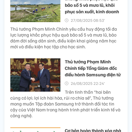
bão số 5 và mưa lũ, khôi
phục sản xuất, kinh doanh
27/08/2025 08:53’
Thủ tướng Phạm Minh Chính yêu cầu huy động tối đa
lực lượng khắc phục hậu quả bão số 5 và mưa lũ, bảo
đảm đời sống dân sinh, điều kiện khai giảng năm học
mới và điều kiện học tập cho học sinh.
Thủ tướng Phạm Minh
Chính tiếp Tổng Giám đốc
điều hành Samsung điện tử
26/08/2025 22:24’
Trên tinh thần “hai bên
cùng có lợi; lợi ích hài hòa, rủi ro chia sẻ”, Thủ tướng
mong muốn Tập đoàn Samsung trở thành đối tác tin
cậy của Việt Nam trong hành trình phát triển kinh tế và
công nghệ.
Cơ bản hoàn thành xóa nhà