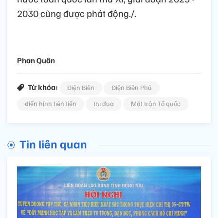
2030 cũng được phát động./.
Phan Quân
Từ khóa:
Điện Biên
Điện Biên Phủ
điển hình tiên tiến
thi đua
Mặt trận Tổ quốc
Tin liên quan