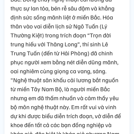
thực sự lan tỏa, bén rễ sâu đậm và khẳng
định sức sống mãnh liệt ở miền Bắc. Hóa
thân vào vai diễn lịch sử Ngô Tuấn (Lý
Thường Kiệt) trong trích đoạn “Trọn đời
trung hiếu với Thăng Long”, thí sinh Lê
Trung Tuấn (đến từ Hải Phòng) đã chinh
phục người xem bằng nét diễn dũng mãnh,
oai nghiêm cùng giọng ca vang, sáng.
"Nghệ thuật sân khấu cải lương bắt nguồn
từ miền Tây Nam Bộ, là người miền Bắc
nhưng em đã thấm nhuần và cảm thấy yêu
bộ môn nghệ thuật này. Em rất vui và vinh
dự khi được biểu diễn trích đoạn, vở diễn để
khoe đến tất cả các bạn đồng nghiệp và
khán giả, đặc biệt là khán giả phương Nam