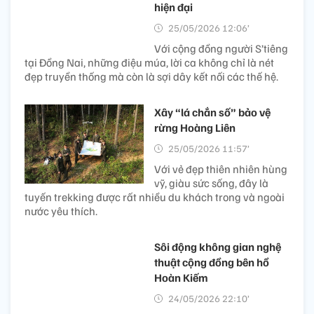
hiện đại
25/05/2026 12:06’
Với cộng đồng người S’tiêng
tại Đồng Nai, những điệu múa, lời ca không chỉ là nét
đẹp truyền thống mà còn là sợi dây kết nối các thế hệ.
Xây “lá chắn số” bảo vệ
rừng Hoàng Liên
25/05/2026 11:57’
Với vẻ đẹp thiên nhiên hùng
vỹ, giàu sức sống, đây là
tuyến trekking được rất nhiều du khách trong và ngoài
nước yêu thích.
Sôi động không gian nghệ
thuật cộng đồng bên hồ
Hoàn Kiếm
24/05/2026 22:10’