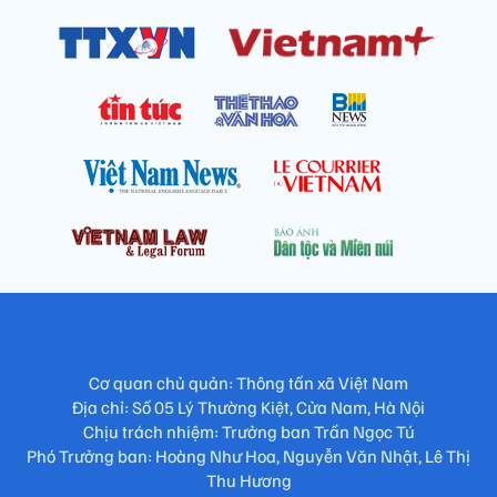
Cơ quan chủ quản: Thông tấn xã Việt Nam