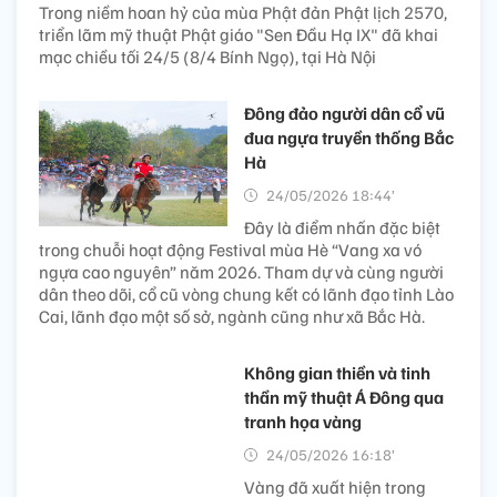
Trong niềm hoan hỷ của mùa Phật đản Phật lịch 2570,
triển lãm mỹ thuật Phật giáo "Sen Đầu Hạ IX" đã khai
mạc chiều tối 24/5 (8/4 Bính Ngọ), tại Hà Nội
Đông đảo người dân cổ vũ
đua ngựa truyền thống Bắc
Hà
24/05/2026 18:44’
Đây là điểm nhấn đặc biệt
trong chuỗi hoạt động Festival mùa Hè “Vang xa vó
ngựa cao nguyên” năm 2026. Tham dự và cùng người
dân theo dõi, cổ cũ vòng chung kết có lãnh đạo tỉnh Lào
Cai, lãnh đạo một số sở, ngành cũng như xã Bắc Hà.
Không gian thiền và tinh
thần mỹ thuật Á Đông qua
tranh họa vàng
24/05/2026 16:18’
Vàng đã xuất hiện trong