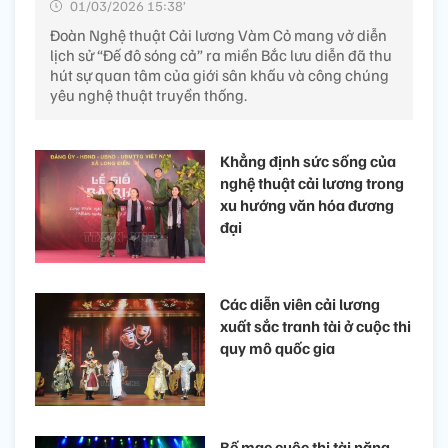
01/03/2026 15:38’
Đoàn Nghệ thuật Cải lương Vàm Cỏ mang vở diễn
lịch sử “Đế đô sóng cả” ra miền Bắc lưu diễn đã thu
hút sự quan tâm của giới sân khấu và công chúng
yêu nghệ thuật truyền thống.
Khẳng định sức sống của
nghệ thuật cải lương trong
xu hướng văn hóa đương
đại
Các diễn viên cải lương
xuất sắc tranh tài ở cuộc thi
quy mô quốc gia
Bế mạc cuộc thi tài năng