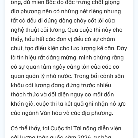
ông, dù miền Bắc do đặc trưng chất giọng
địa phương nên có những nét riêng nhưng
tất cả đều đi đúng dòng chảy cốt lõi của
nghệ thuật cải lương. Qua cuộc thi này cho
thấy, hầu hết các đơn vị đều có sự chăm
chút, tạo điều kiện cho lực lượng kế cận. Đây
là tín hiệu rất đáng mừng, minh chứng rằng
có sự quan tâm ngày càng lớn của các cơ
quan quản lý nhà nước. Trong bối cảnh sân
khấu cải lương đang đứng trước nhiều
thách thức và đối diện nguy cơ mất dần
khán giả, cuộc thi là kết quả ghi nhận nỗ lực
của ngành Văn hóa và các địa phương.
Có thể thấy, tại Cuộc thi Tài năng diễn viên
cải lương toàn quốc năm 2026, sự hòa