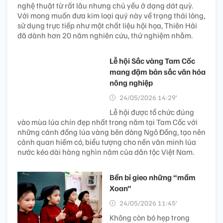
nghệ thuật từ rất lâu nhưng chủ yếu ở dạng dát quỳ.
Với mong muốn đưa kim loại quý này về trạng thái lỏng,
sử dụng trực tiếp như một chất liệu hội họa, Thiên Hải
đã dành hơn 20 năm nghiên cứu, thử nghiệm nhằm.
Lễ hội Sắc vàng Tam Cốc
mang đậm bản sắc văn hóa
nông nghiệp
24/05/2026 14:29’
Lễ hội được tổ chức đúng
vào mùa lúa chín đẹp nhất trong năm tại Tam Cốc với
những cánh đồng lúa vàng bên dòng Ngô Đồng, tạo nên
cảnh quan hiếm có, biểu tượng cho nền văn minh lúa
nước kéo dài hàng nghìn năm của dân tộc Việt Nam.
Bền bỉ gieo những “mầm
Xoan”
24/05/2026 11:45’
Không còn bó hẹp trong