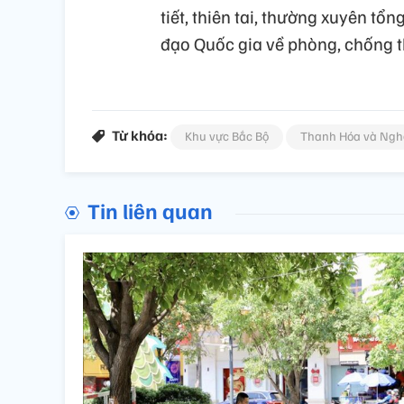
tiết, thiên tai, thường xuyên t
đạo Quốc gia về phòng, chống th
Từ khóa:
Khu vực Bắc Bộ
Thanh Hóa và Ngh
Tin liên quan