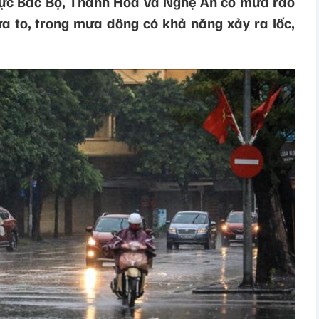
vực Bắc Bộ, Thanh Hóa và Nghệ An có mưa rào
ưa to, trong mưa dông có khả năng xảy ra lốc,