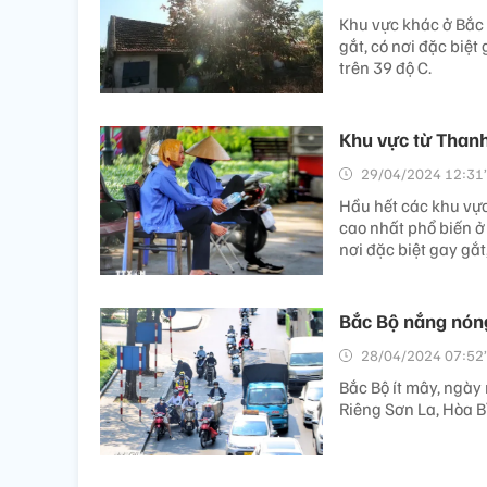
Khu vực khác ở Bắc
gắt, có nơi đặc biệt
trên 39 độ C.
Khu vực từ Thanh
29/04/2024 12:31’
Hầu hết các khu vực
cao nhất phổ biến ở
nơi đặc biệt gay gắ
Bắc Bộ nắng nóng 
28/04/2024 07:52’
Bắc Bộ ít mây, ngày
Riêng Sơn La, Hòa Bì