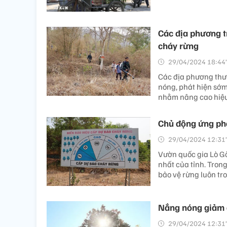
Các địa phương t
cháy rừng
29/04/2024 18:44’
Các địa phương thư
nóng, phát hiện sớ
nhằm nâng cao hiệu
Chủ động ứng ph
29/04/2024 12:31’
Vườn quốc gia Lò Gò
nhất của tỉnh. Tron
bảo vệ rừng luôn tro
Nắng nóng giảm 
29/04/2024 12:31’