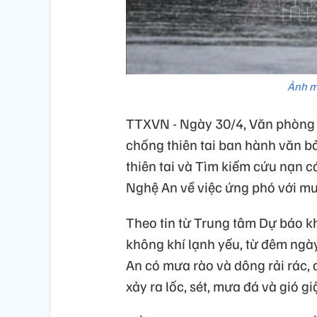
Ảnh m
TTXVN - Ngày 30/4, Văn phòng 
chống thiên tai ban hành văn b
thiên tai và Tìm kiếm cứu nạn 
Nghệ An về việc ứng phó với mư
Theo tin từ Trung tâm Dự báo k
không khí lạnh yếu, từ đêm ngà
An có mưa rào và dông rải rác,
xảy ra lốc, sét, mưa đá và gió g