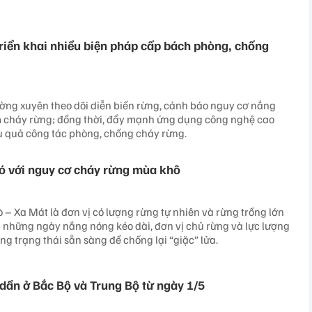
riển khai nhiều biện pháp cấp bách phòng, chống
ờng xuyên theo dõi diễn biến rừng, cảnh báo nguy cơ nắng
m cháy rừng; đồng thời, đẩy mạnh ứng dụng công nghệ cao
 quả công tác phòng, chống cháy rừng.
ó với nguy cơ cháy rừng mùa khô
 – Xa Mát là đơn vị có lượng rừng tự nhiên và rừng trồng lớn
g những ngày nắng nóng kéo dài, đơn vị chủ rừng và lực lượng
ng trạng thái sẵn sàng để chống lại “giặc” lửa.
dần ở Bắc Bộ và Trung Bộ từ ngày 1/5