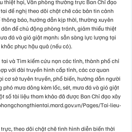
u thiệt hại, Văn phòng thường trực Ban Chỉ đạo
tai đề nghị theo dõi chặt chẽ các bản tin cảnh
 để thông báo, hướng dẫn kịp thời, thường xuyên
 dân để chủ động phòng tránh, giảm thiểu thiệt
ưa đá và gió giật mạnh; sẵn sàng lực lượng tại
n khắc phục hậu quả (nếu có).
tai và Tìm kiếm cứu nạn các tỉnh, thành phố chỉ
p với đài truyền hình cấp tỉnh, các cơ quan
tại cơ sở tuyên truyền, phổ biến, hướng dẫn người
g phó mưa dông kèm lốc, sét, mưa đá và gió giật
ột số tài liệu tham khảo đã được Ban Chỉ đạo xây
 phongchongthientai.mard.gov.vn/Pages/Tai-lieu-
rực, theo dõi chặt chẽ tình hình diễn biến thời