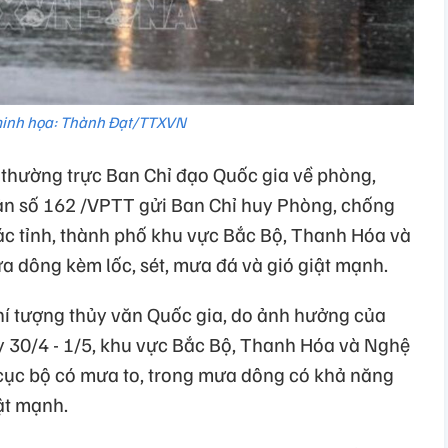
inh họa: Thành Đạt/TTXVN
thường trực Ban Chỉ đạo Quốc gia về phòng,
ản số 162 /VPTT gửi Ban Chỉ huy Phòng, chống
các tỉnh, thành phố khu vực Bắc Bộ, Thanh Hóa và
a dông kèm lốc, sét, mưa đá và gió giật mạnh.
hí tượng thủy văn Quốc gia, do ảnh hưởng của
y 30/4 - 1/5, khu vực Bắc Bộ, Thanh Hóa và Nghệ
 cục bộ có mưa to, trong mưa dông có khả năng
iật mạnh.