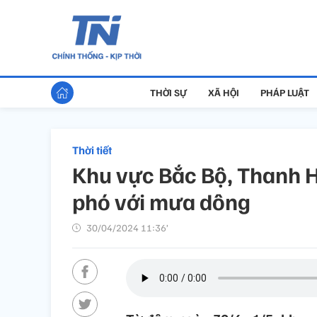
THỜI SỰ
XÃ HỘI
PHÁP LUẬT
Thời tiết
Khu vực Bắc Bộ, Thanh 
phó với mưa dông
30/04/2024 11:36’