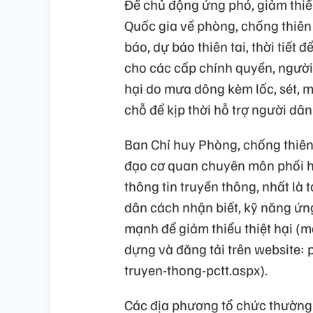
Để chủ động ứng phó, giảm thiể
Quốc gia về phòng, chống thiên 
báo, dự báo thiên tai, thời tiết
cho các cấp chính quyền, người
hại do mưa dông kèm lốc, sét, m
chỗ để kịp thời hỗ trợ người dâ
Ban Chỉ huy Phòng, chống thiên 
đạo cơ quan chuyên môn phối hợ
thông tin truyền thông, nhất là 
dân cách nhận biết, kỹ năng ứn
mạnh để giảm thiểu thiệt hại (m
dựng và đăng tải trên website:
truyen-thong-pctt.aspx).
Các địa phương tổ chức thường t