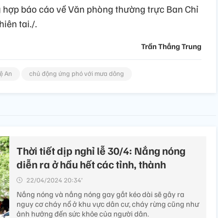
ổng hợp báo cáo về Văn phòng thường trực Ban Chỉ
iên tai./.
Trần Thắng Trung
ệ An
chủ động ứng phó với mưa dông
Thời tiết dịp nghỉ lễ 30/4: Nắng nóng
diễn ra ở hầu hết các tỉnh, thành
22/04/2024 20:34’
Nắng nóng và nắng nóng gay gắt kéo dài sẽ gây ra
nguy cơ cháy nổ ở khu vực dân cư, cháy rừng cũng như
ảnh hưởng đến sức khỏe của người dân.