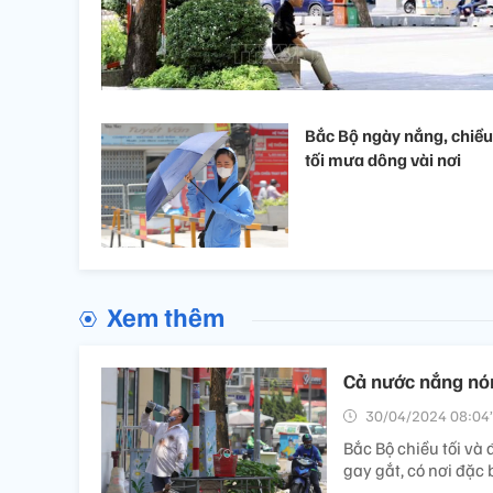
Bắc Bộ ngày nắng, chiều
tối mưa dông vài nơi
Xem thêm
Cả nước nắng nón
30/04/2024 08:04’
Bắc Bộ chiều tối và
gay gắt, có nơi đặc 