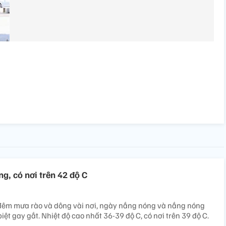
g, có nơi trên 42 độ C
 đêm mưa rào và dông vài nơi, ngày nắng nóng và nắng nóng
biệt gay gắt. Nhiệt độ cao nhất 36-39 độ C, có nơi trên 39 độ C.