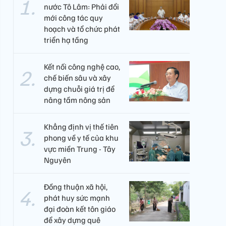
nước Tô Lâm: Phải đổi
mới công tác quy
hoạch và tổ chức phát
triển hạ tầng
Kết nối công nghệ cao,
chế biến sâu và xây
dựng chuỗi giá trị để
nâng tầm nông sản
Khẳng định vị thế tiên
phong về y tế của khu
vực miền Trung - Tây
Nguyên ​
Đồng thuận xã hội,
phát huy sức mạnh
đại đoàn kết tôn giáo
để xây dựng quê