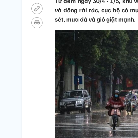
Từ đêm ngày 30/4 - 1/5, khu 
và dông rải rác, cục bộ có m
sét, mưa đá và gió giật mạnh.