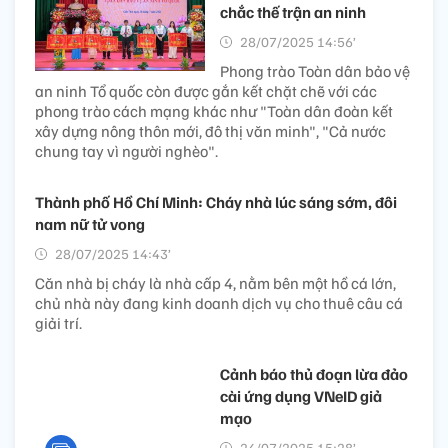
chắc thế trận an ninh
28/07/2025 14:56’
Phong trào Toàn dân bảo vệ
an ninh Tổ quốc còn được gắn kết chặt chẽ với các
phong trào cách mạng khác như "Toàn dân đoàn kết
xây dựng nông thôn mới, đô thị văn minh", "Cả nước
chung tay vì người nghèo".
Thành phố Hồ Chí Minh: Cháy nhà lúc sáng sớm, đôi
nam nữ tử vong
28/07/2025 14:43’
Căn nhà bị cháy là nhà cấp 4, nằm bên một hồ cá lớn,
chủ nhà này đang kinh doanh dịch vụ cho thuê câu cá
giải trí.
Cảnh báo thủ đoạn lừa đảo
cài ứng dụng VNeID giả
mạo
24/07/2025 15:28’