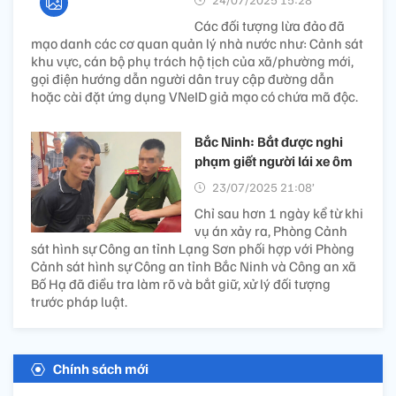
Các đối tượng lừa đảo đã
mạo danh các cơ quan quản lý nhà nước như: Cảnh sát
khu vực, cán bộ phụ trách hộ tịch của xã/phường mới,
gọi điện hướng dẫn người dân truy cập đường dẫn
hoặc cài đặt ứng dụng VNeID giả mạo có chứa mã độc.
Bắc Ninh: Bắt được nghi
phạm giết người lái xe ôm
23/07/2025 21:08’
Chỉ sau hơn 1 ngày kể từ khi
vụ án xảy ra, Phòng Cảnh
sát hình sự Công an tỉnh Lạng Sơn phối hợp với Phòng
Cảnh sát hình sự Công an tỉnh Bắc Ninh và Công an xã
Bố Hạ đã điều tra làm rõ và bắt giữ, xử lý đối tượng
trước pháp luật.
Chính sách mới