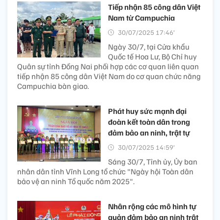
Tiếp nhận 85 công dân Việt
Nam từ Campuchia
30/07/2025 17:46’
Ngày 30/7, tại Cửa khẩu
Quốc tế Hoa Lư, Bộ Chỉ huy
Quân sự tỉnh Đồng Nai phối hợp các cơ quan liên quan
tiếp nhận 85 công dân Việt Nam do cơ quan chức năng
Campuchia bàn giao.
Phát huy sức mạnh đại
đoàn kết toàn dân trong
đảm bảo an ninh, trật tự
30/07/2025 14:59’
Sáng 30/7, Tỉnh ủy, Ủy ban
nhân dân tỉnh Vĩnh Long tổ chức "Ngày hội Toàn dân
bảo vệ an ninh Tổ quốc năm 2025".
Nhân rộng các mô hình tự
quản đảm bảo an ninh trật