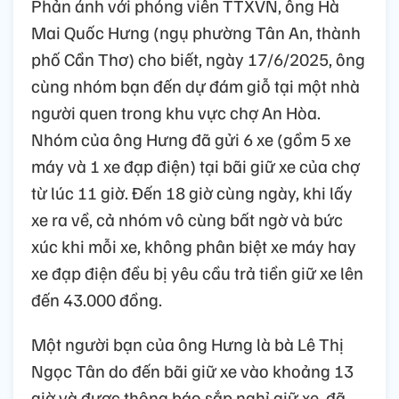
Phản ánh với phóng viên TTXVN, ông Hà
Mai Quốc Hưng (ngụ phường Tân An, thành
phố Cần Thơ) cho biết, ngày 17/6/2025, ông
cùng nhóm bạn đến dự đám giỗ tại một nhà
người quen trong khu vực chợ An Hòa.
Nhóm của ông Hưng đã gửi 6 xe (gồm 5 xe
máy và 1 xe đạp điện) tại bãi giữ xe của chợ
từ lúc 11 giờ. Đến 18 giờ cùng ngày, khi lấy
xe ra về, cả nhóm vô cùng bất ngờ và bức
xúc khi mỗi xe, không phân biệt xe máy hay
xe đạp điện đều bị yêu cầu trả tiền giữ xe lên
đến 43.000 đồng.
Một người bạn của ông Hưng là bà Lê Thị
Ngọc Tân do đến bãi giữ xe vào khoảng 13
giờ và được thông báo sắp nghỉ giữ xe, đã