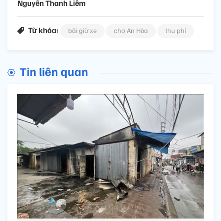
Nguyễn Thanh Liêm
Từ khóa:
bãi giữ xe
chợ An Hòa
thu phí
Tin liên quan