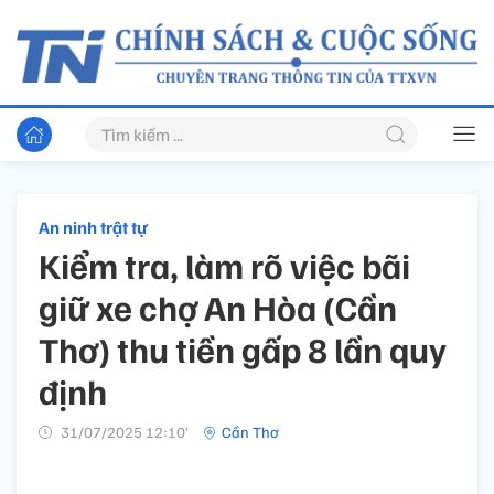
An ninh trật tự
Kiểm tra, làm rõ việc bãi
giữ xe chợ An Hòa (Cần
Thơ) thu tiền gấp 8 lần quy
định
31/07/2025 12:10’
Cần Thơ