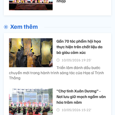
nhập
Xem thêm
Gần 70 tác phẩm hội họa
thực hiện trên chất liệu da
bò giàu cảm xúc
10/05/2026 19:25’
Triển lãm đánh dấu bước
chuyển mới trong hành trình sáng tác của Họa sĩ Trịnh
Thắng
"Chợ tình Xuân Dương” -
Nơi lưu giữ mạch ngầm văn
hóa trăm năm
10/05/2026 15:22’