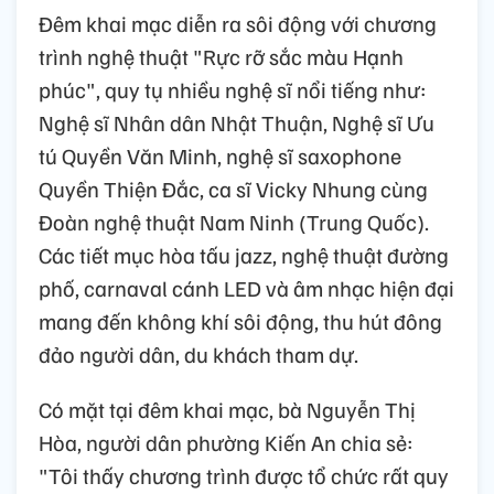
Đêm khai mạc diễn ra sôi động với chương
trình nghệ thuật "Rực rỡ sắc màu Hạnh
phúc", quy tụ nhiều nghệ sĩ nổi tiếng như:
Nghệ sĩ Nhân dân Nhật Thuận, Nghệ sĩ Ưu
tú Quyền Văn Minh, nghệ sĩ saxophone
Quyền Thiện Đắc, ca sĩ Vicky Nhung cùng
Đoàn nghệ thuật Nam Ninh (Trung Quốc).
Các tiết mục hòa tấu jazz, nghệ thuật đường
phố, carnaval cánh LED và âm nhạc hiện đại
mang đến không khí sôi động, thu hút đông
đảo người dân, du khách tham dự.
Có mặt tại đêm khai mạc, bà Nguyễn Thị
Hòa, người dân phường Kiến An chia sẻ:
"Tôi thấy chương trình được tổ chức rất quy