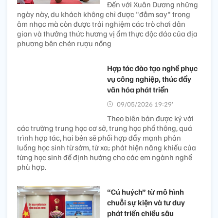
Đến với Xuân Dương những
ngày này, du khách không chỉ được "đắm say" trong
âm nhạc mà còn được trải nghiệm các trò chơi dân
gian và thưởng thức hương vị ẩm thực độc đáo của địa
phương bên chén rượu nồng
Hợp tác đào tạo nghề phục
vụ công nghiệp, thúc đẩy
văn hóa phát triển
09/05/2026 19:29’
Theo biên bản được ký với
các trường trung học cơ sở, trung học phổ thông, quá
trình hợp tác, hai bên sẽ phối hợp đẩy mạnh phân
luồng học sinh từ sớm, từ xa; phát hiện năng khiếu của
từng học sinh để định hướng cho các em ngành nghề
phù hợp.
“Cú huých” từ mô hình
chuỗi sự kiện và tư duy
phát triển chiều sâu