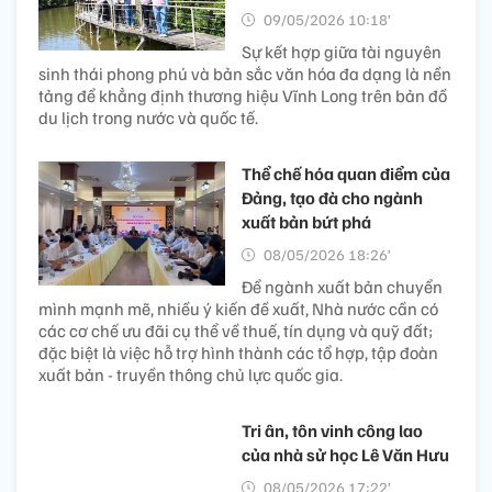
09/05/2026 10:18’
Sự kết hợp giữa tài nguyên
sinh thái phong phú và bản sắc văn hóa đa dạng là nền
tảng để khẳng định thương hiệu Vĩnh Long trên bản đồ
du lịch trong nước và quốc tế.
Thể chế hóa quan điểm của
Đảng, tạo đà cho ngành
xuất bản bứt phá
08/05/2026 18:26’
Để ngành xuất bản chuyển
mình mạnh mẽ, nhiều ý kiến đề xuất, Nhà nước cần có
các cơ chế ưu đãi cụ thể về thuế, tín dụng và quỹ đất;
đặc biệt là việc hỗ trợ hình thành các tổ hợp, tập đoàn
xuất bản - truyền thông chủ lực quốc gia.
Tri ân, tôn vinh công lao
của nhà sử học Lê Văn Hưu
08/05/2026 17:22’