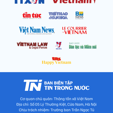
Cơ quan chủ quản: Thông tấn xã Việt Nam
Địa chỉ: Số 05 Lý Thường Kiệt, Cửa Nam, Hà Nội
Chịu trách nhiệm: Trưởng ban Trần Ngọc Tú