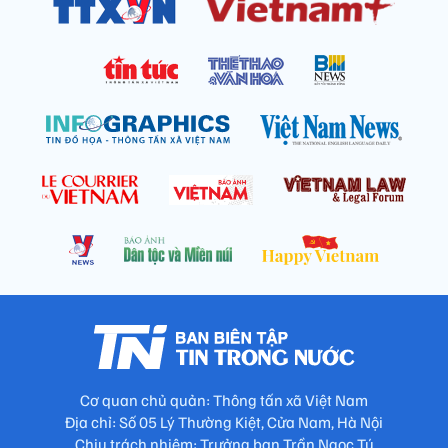
Cơ quan chủ quản: Thông tấn xã Việt Nam
Địa chỉ: Số 05 Lý Thường Kiệt, Cửa Nam, Hà Nội
Chịu trách nhiệm: Trưởng ban Trần Ngọc Tú