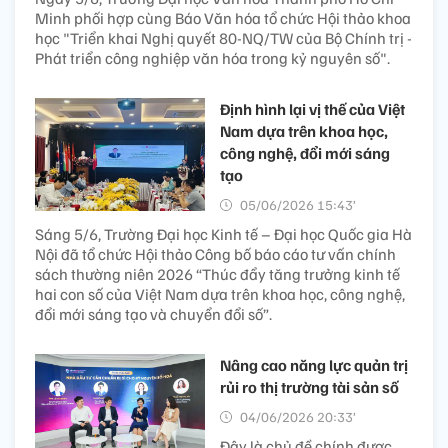
Minh phối hợp cùng Báo Văn hóa tổ chức Hội thảo khoa
học "Triển khai Nghị quyết 80-NQ/TW của Bộ Chính trị -
Phát triển công nghiệp văn hóa trong kỷ nguyên số".
Định hình lại vị thế của Việt
Nam dựa trên khoa học,
công nghệ, đổi mới sáng
tạo
05/06/2026 15:43’
Sáng 5/6, Trường Đại học Kinh tế – Đại học Quốc gia Hà
Nội đã tổ chức Hội thảo Công bố báo cáo tư vấn chính
sách thường niên 2026 “Thúc đẩy tăng trưởng kinh tế
hai con số của Việt Nam dựa trên khoa học, công nghệ,
đổi mới sáng tạo và chuyển đổi số”.
Nâng cao năng lực quản trị
rủi ro thị trường tài sản số
04/06/2026 20:33’
Đây là chủ đề chính được