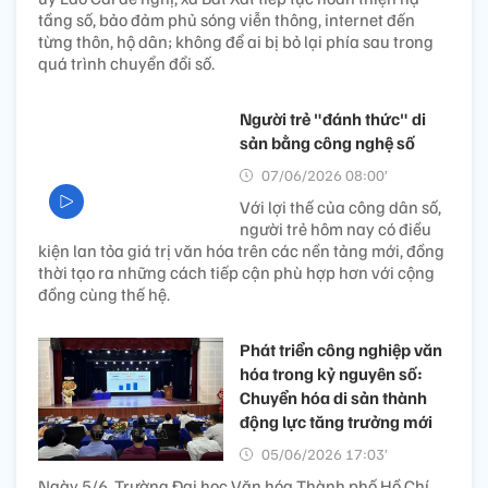
tầng số, bảo đảm phủ sóng viễn thông, internet đến
từng thôn, hộ dân; không để ai bị bỏ lại phía sau trong
quá trình chuyển đổi số.
Người trẻ "đánh thức" di
sản bằng công nghệ số
07/06/2026 08:00’
Với lợi thế của công dân số,
người trẻ hôm nay có điều
kiện lan tỏa giá trị văn hóa trên các nền tảng mới, đồng
thời tạo ra những cách tiếp cận phù hợp hơn với cộng
đồng cùng thế hệ.
Phát triển công nghiệp văn
hóa trong kỷ nguyên số:
Chuyển hóa di sản thành
động lực tăng trưởng mới
05/06/2026 17:03’
Ngày 5/6, Trường Đại học Văn hóa Thành phố Hồ Chí