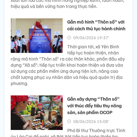
hiệu quả và bền vững hơn trong thực tiễn.
Gắn mô hình “Thôn số” với
cải cách thủ tục hành chính
09/06/2026 19:37’
Thời gian tới, xã Yên Bình
tiếp tục hoàn thiện, nhân
rộng mô hình “Thôn số” ra các thôn khác, phấn đấu xây
dựng “Xã số”; tiếp tục triển khai hoàn thiện và đưa vào
sử dụng các phần mềm ứng dụng tiện ích, nâng cao
chất lượng phục vụ nhân dân và hiệu quả quản trị địa
phương.
Gắn xây dựng “Thôn số”
với thúc đẩy tiêu thụ nông
sản, sản phẩm OCOP
08/06/2026 15:08’
Phó Bí thư Thường trực Tỉnh
ủy Lào Cai đề nghị, xã Bát Xát tiếp tục hoàn thiện hạ