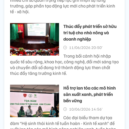
trưởng, góp phần tạo động lực mới cho phát triển kinh
tế - xã hội.
Thúc đẩy phát triển sở hữu
trí tuệ cho nhà nông và
doanh nghiệp
11/06/2026 20:50’
Trong bối cảnh hội nhập
quốc tế sâu rộng, khoa học, công nghệ, đổi mới sáng tạo
và chuyển đổi số đang trở thành động lực then chốt
thúc đẩy tăng trưởng kinh tế.
Hỗ trợ lan tỏa các mô hình
sản xuất xanh, phát triển
bền vững
10/06/2026 14:56’
Các đại biểu tham dự tọa
đàm “Hệ sinh thái kinh tế tuần hoàn - Kinh tế xanh” đề
xuất lan tỏa các mô hình nông nghiệp xanh, tuần hoàn,