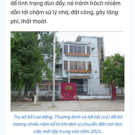
để tình trạng đùn đẩy, né tránh trách nhiệm
dẫn tới chậm xử lý nhà, đất công, gây lãng
phí, thất thoát.
Trụ sở Sở Lao động, Thương binh và Xã hội (cũ) đã bỏ
hoang nhiều năm kể từ khi đơn vị chuyển đến nơi làm
việc mới tập trung vào năm 2021.