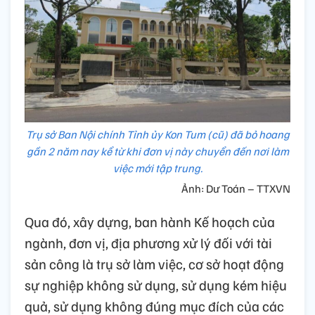
Trụ sở Ban Nội chính Tỉnh ủy Kon Tum (cũ) đã bỏ hoang
gần 2 năm nay kể từ khi đơn vị này chuyển đến nơi làm
việc mới tập trung.
Ảnh: Dư Toán – TTXVN
Qua đó, xây dựng, ban hành Kế hoạch của
ngành, đơn vị, địa phương xử lý đối với tài
sản công là trụ sở làm việc, cơ sở hoạt động
sự nghiệp không sử dụng, sử dụng kém hiệu
quả, sử dụng không đúng mục đích của các