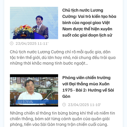
Chủ tịch nước Lương
Cường: Vai trò kiến tạo hòa
bình của ngoại giao Việt
Nam được thể hiện xuyên
suốt các giai đoạn lịch sử
23/04/2025 11:11’
Chủ tịch nước Lương Cường chỉ rõ mỗi quốc gia, dân
tộc trên thế giới, dù lớn hay nhỏ, nói chung đều trải qua
những thời khắc mang tính bước ngoặt...
Phóng viên chiến trường
với Đại thắng mùa Xuân
1975 - Bài 2: Hướng về Sài
Gòn
23/04/2025 11:10’
Những chiến sĩ thông tin bừng bừng khí thế và niềm tin
chiến thắng, bám sát từng cánh quân của quân giải
phóng, tiến vào Sài Gòn trong trận chiến cuối cùng.