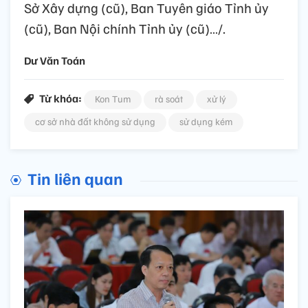
Sở Xây dựng (cũ), Ban Tuyên giáo Tỉnh ủy
(cũ), Ban Nội chính Tỉnh ủy (cũ)…/.
Dư Văn Toán
Từ khóa:
Kon Tum
rà soát
xử lý
cơ sở nhà đất không sử dụng
sử dụng kém
Tin liên quan