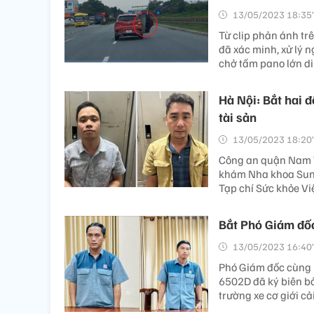
13/05/2023 18:35’
Từ clip phản ánh tr
đã xác minh, xử lý 
chở tấm pano lớn di
Hà Nội: Bắt hai 
tài sản
13/05/2023 18:20’
Công an quận Nam Từ
khám Nha khoa Sunny
Tạp chí Sức khỏe Vi
Bắt Phó Giám đố
13/05/2023 16:40’
Phó Giám đốc cùng 
6502D đã ký biên bả
trường xe cơ giới cả