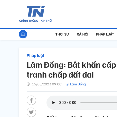
THỜI SỰ
XÃ HỘI
PHÁP LUẬT
Pháp luật
Lâm Đồng: Bắt khẩn cấp
tranh chấp đất đai
15/05/2023 09:00’
Lâm Đồng