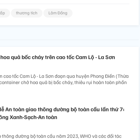
cấp
thương tích
Lâm Đồng
 hoa quả bốc cháy trên cao tốc Cam Lộ - La Sơn
ến cao tốc Cam Lộ - La Sơn đoạn qua huyện Phong Điền (Thừa
 container chở hoa quả bị bốc cháy, thiêu rụi hoàn toàn phần
ễ An toàn giao thông đường bộ toàn cầu lần thứ 7:
hông Xanh-Sạch-An toàn
ao thông đường bộ toàn cầu năm 2023, WHO và các đối tác