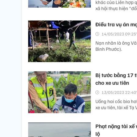
khác của Liên hợp q
xã hội thực hiện "đổ
Điều tra vụ án m
14/05/2023 09:25’
Nạn nhân là ông Văn
Bình Phước).
Bị tước bằng 17 
cho xe ưu tiên
13/05/2023 22:40’
Uống hai cốc bia hơ
xe ưu tiên, tài xế Tạ
Phạt nặng tài xế
lộ