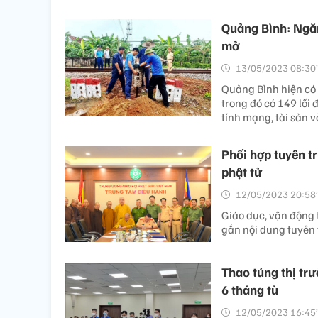
Quảng Bình: Ngăn 
mở
13/05/2023 08:30’
Quảng Bình hiện c
trong đó có 149 lối đ
tính mạng, tài sản 
Phối hợp tuyên tr
phật tử
12/05/2023 20:58’
Giáo dục, vận động t
gắn nội dung tuyên 
Thao túng thị tr
6 tháng tù
12/05/2023 16:45’