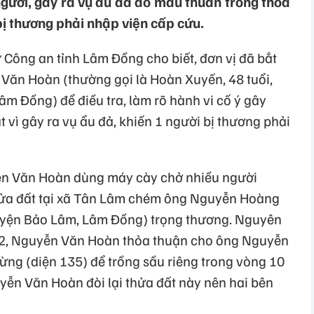
gười, gây ra vụ ẩu đả do mâu thuẫn trong thỏa
bị thương phải nhập viện cấp cứu.
 Công an tỉnh Lâm Đồng cho biết, đơn vị đã bắt
Văn Hoàn (thường gọi là Hoàn Xuyến, 48 tuổi,
Lâm Đồng) để điều tra, làm rõ hành vi cố ý gây
t vì gây ra vụ ẩu đả, khiến 1 người bị thương phải
ễn Văn Hoàn dùng máy cày chở nhiều người
thửa đất tại xã Tân Lâm chém ông Nguyễn Hoàng
 huyện Bảo Lâm, Lâm Đồng) trọng thương. Nguyên
22, Nguyễn Văn Hoàn thỏa thuận cho ông Nguyễn
rừng (diện 135) để trồng sầu riêng trong vòng 10
yễn Văn Hoàn đòi lại thửa đất này nên hai bên