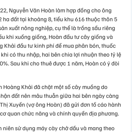
022, Nguyễn Văn Hoàn làm hợp đồng cho ông
ha đất tại khoảng 8, tiểu khu 616 thuộc thôn 5
sản xuất nông nghiệp, cụ thể là trồng sầu riêng
ầu khi xuống giống, Hoàn đầu tư cây giống và
ng Khải đầu tư kinh phí để mua phân bón, thuốc
hi có thu nhập, hai bên chia lợi nhuận theo tỷ lệ
%. Sau khi cho thuê được 1 năm, Hoàn có ý đòi
n Hoàng Khải đã chặt một số cây muồng do
nhận đất nên mâu thuẫn giữa hai bên ngày càng
Thị Xuyến (vợ ông Hoàn) đã gửi đơn tố cáo hành
 cơ quan chức năng và chính quyền địa phương.
h niên sử dụng máy cày chở dầu và mang theo