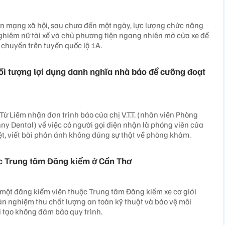
ên mạng xã hội, sau chưa đến một ngày, lực lượng chức năng
nghiêm nữ tài xế và chủ phương tiện ngang nhiên mở cửa xe để
 chuyển trên tuyến quốc lộ 1A.
đối tượng lợi dụng danh nghĩa nhà báo để cưỡng đoạt
 Liêm nhận đơn trình báo của chị V.T.T. (nhân viên Phòng
 Dental) về việc có người gọi điện nhận là phóng viên của
ệt, viết bài phản ánh không đúng sự thật về phòng khám.
c Trung tâm Đăng kiểm ở Cần Thơ
một đăng kiểm viên thuộc Trung tâm Đăng kiểm xe cơ giới
n nghiệm thu chất lượng an toàn kỹ thuật và bảo vệ môi
i tạo không đảm bảo quy trình.