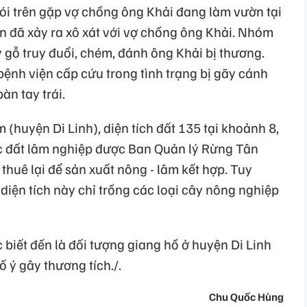
nói trên gặp vợ chồng ông Khải đang làm vườn tại
 đã xảy ra xô xát với vợ chồng ông Khải. Nhóm
 gỗ truy đuổi, chém, đánh ông Khải bị thương.
ệnh viện cấp cứu trong tình trạng bị gãy cánh
àn tay trái.
huyện Di Linh), diện tích đất 135 tại khoảnh 8,
c đất lâm nghiệp được Ban Quản lý Rừng Tân
uê lại để sản xuất nông - lâm kết hợp. Tuy
diện tích này chỉ trồng các loại cây nông nghiệp
biết đến là đối tượng giang hồ ở huyện Di Linh
cố ý gây thương tích./.
Chu Quốc Hùng