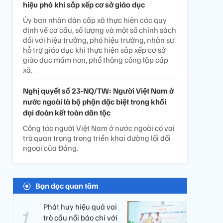
hiệu phó khi sắp xếp cơ sở giáo dục
Ủy ban nhân dân cấp xã thực hiện các quy
định về cơ cấu, số lượng và một số chính sách
đối với hiệu trưởng, phó hiệu trưởng, nhân sự
hỗ trợ giáo dục khi thực hiện sắp xếp cơ sở
giáo dục mầm non, phổ thông công lập cấp
xã.
Nghị quyết số 23-NQ/TW: Người Việt Nam ở
nước ngoài là bộ phận đặc biệt trong khối
đại đoàn kết toàn dân tộc
Công tác người Việt Nam ở nước ngoài có vai
trò quan trọng trong triển khai đường lối đối
ngoại của Đảng.
Bạn đọc quan tâm
Phát huy hiệu quả vai
trò cầu nối báo chí với