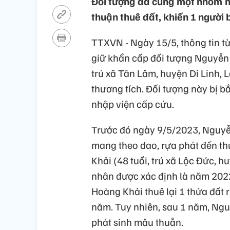
Đối tượng đã cũng một nhóm n
thuận thuê đất, khiến 1 người 
TTXVN - Ngày 15/5, thông tin từ
giữ khẩn cấp đối tượng Nguyễn 
trú xã Tân Lâm, huyện Di Linh, 
thương tích. Đối tượng này bị bắ
nhập viện cấp cứu.
Trước đó ngày 9/5/2023, Nguy
mang theo dao, rựa phát đến 
Khải (48 tuổi, trú xã Lộc Đức,
nhân được xác định là năm 20
Hoàng Khải thuê lại 1 thửa đất 
năm. Tuy nhiên, sau 1 năm, Ngu
phát sinh mâu thuẫn.