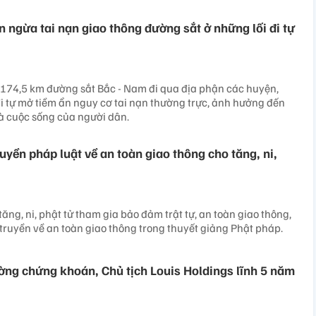
ngừa tai nạn giao thông đường sắt ở những lối đi tự
ó 174,5 km đường sắt Bắc - Nam đi qua địa phận các huyện,
i tự mở tiềm ẩn nguy cơ tai nạn thường trực, ảnh hưởng đến
và cuộc sống của người dân.
uyền pháp luật về an toàn giao thông cho tăng, ni,
ăng, ni, phật tử tham gia bảo đảm trật tự, an toàn giao thông,
truyền về an toàn giao thông trong thuyết giảng Phật pháp.
ường chứng khoán, Chủ tịch Louis Holdings lĩnh 5 năm