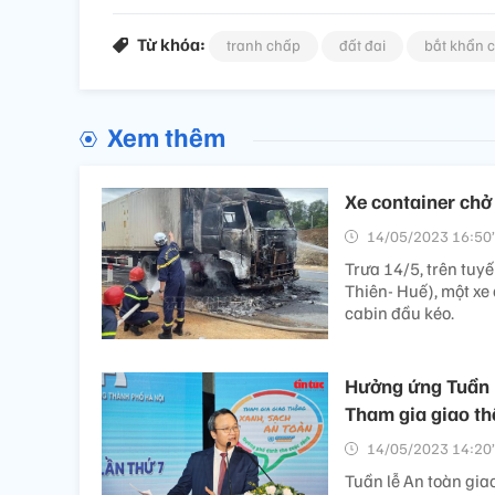
Từ khóa:
tranh chấp
đất đai
bắt khẩn 
Xem thêm
Xe container chở
14/05/2023 16:50’
Trưa 14/5, trên tuy
Thiên- Huế), một xe
cabin đầu kéo.
Hưởng ứng Tuần l
Tham gia giao t
14/05/2023 14:20’
Tuần lễ An toàn gi