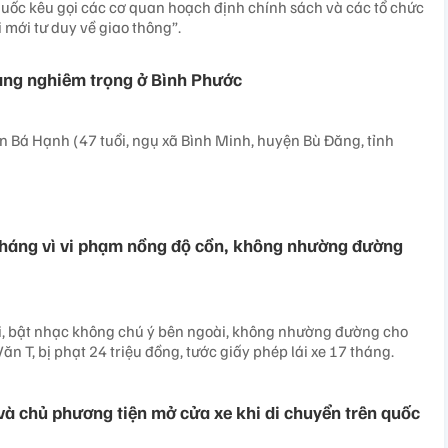
uốc kêu gọi các cơ quan hoạch định chính sách và các tổ chức
i mới tư duy về giao thông”.
ạng nghiêm trọng ở Bình Phước
 Bá Hạnh (47 tuổi, ngụ xã Bình Minh, huyện Bù Đăng, tỉnh
tháng vì vi phạm nồng độ cồn, không nhường đường
i, bật nhạc không chú ý bên ngoài, không nhường đường cho
 Văn T, bị phạt 24 triệu đồng, tước giấy phép lái xe 17 tháng.
 và chủ phương tiện mở cửa xe khi di chuyển trên quốc