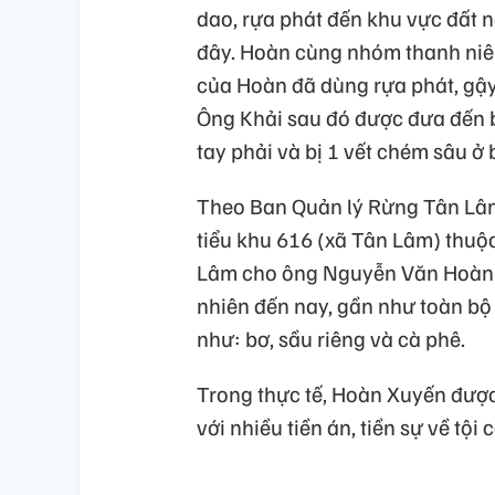
dao, rựa phát đến khu vực đất 
đây. Hoàn cùng nhóm thanh niên
của Hoàn đã dùng rựa phát, gậy
Ông Khải sau đó được đưa đến b
tay phải và bị 1 vết chém sâu ở b
Theo Ban Quản lý Rừng Tân Lâm (
tiểu khu 616 (xã Tân Lâm) thuộ
Lâm cho ông Nguyễn Văn Hoàn th
nhiên đến nay, gần như toàn bộ 
như: bơ, sầu riêng và cà phê.
Trong thực tế, Hoàn Xuyến được 
với nhiều tiền án, tiền sự về tội 