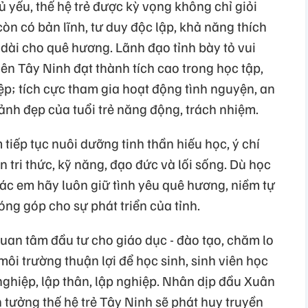
ủ yếu, thế hệ trẻ được kỳ vọng không chỉ giỏi
n có bản lĩnh, tư duy độc lập, khả năng thích
dài cho quê hương. Lãnh đạo tỉnh bày tỏ vui
iên Tây Ninh đạt thành tích cao trong học tập,
p; tích cực tham gia hoạt động tình nguyện, an
 ảnh đẹp của tuổi trẻ năng động, trách nhiệm.
tiếp tục nuôi dưỡng tinh thần hiếu học, ý chí
 tri thức, kỹ năng, đạo đức và lối sống. Dù học
 các em hãy luôn giữ tình yêu quê hương, niềm tự
ng góp cho sự phát triển của tỉnh.
quan tâm đầu tư cho giáo dục - đào tạo, chăm lo
 môi trường thuận lợi để học sinh, sinh viên học
 nghiệp, lập thân, lập nghiệp. Nhân dịp đầu Xuân
n tưởng thế hệ trẻ Tây Ninh sẽ phát huy truyền