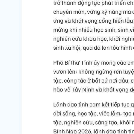
trở thành động lực phát triển ch
chuyên môn, vững kỹ năng mà cò
ứng và khát vọng cống hiến lâu 
mừng khi nhiều học sinh, sinh v
nghiên cứu khoa học, khởi nghiệ
sinh xã hội, qua đó lan tỏa hình
Phó Bí thư Tỉnh ủy mong các em 
vươn lên; không ngừng rèn luyện
tập, công tác ở bất cứ nơi đâu,
hào về Tây Ninh và khát vọng đó
Lãnh đạo tỉnh cam kết tiếp tục 
đời sống, học tập, việc làm; tạo
tập, nghiên cứu, sáng tạo, khởi
Bính Ngọ 2026, lãnh đạo tỉnh ti