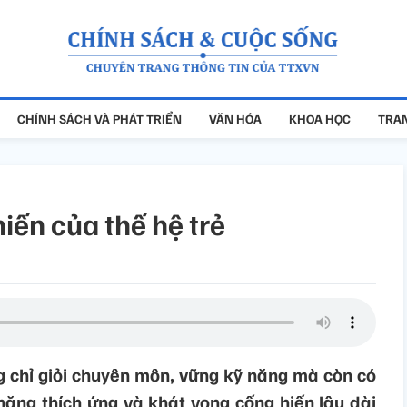
CHÍNH SÁCH VÀ PHÁT TRIỂN
VĂN HÓA
KHOA HỌC
TRAN
iến của thế hệ trẻ
g chỉ giỏi chuyên môn, vững kỹ năng mà còn có
 năng thích ứng và khát vọng cống hiến lâu dài