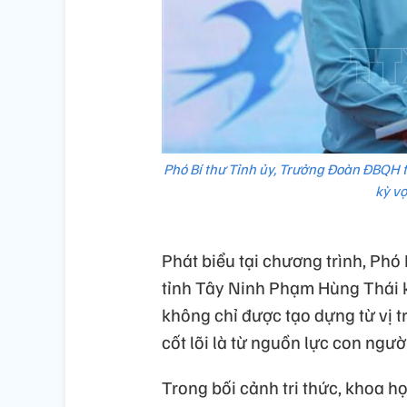
Phó Bí thư Tỉnh ủy, Trưởng Đoàn ĐBQH 
kỳ vọ
Phát biểu tại chương trình, Phó
tỉnh Tây Ninh Phạm Hùng Thái k
không chỉ được tạo dựng từ vị t
cốt lõi là từ nguồn lực con người,
Trong bối cảnh tri thức, khoa h