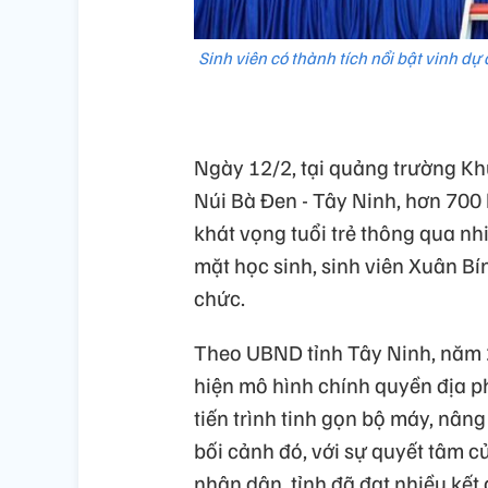
Sinh viên có thành tích nổi bật vinh d
Ngày 12/2, tại quảng trường Khu
Núi Bà Đen - Tây Ninh, hơn 700 h
khát vọng tuổi trẻ thông qua nh
mặt học sinh, sinh viên Xuân B
chức.
Theo UBND tỉnh Tây Ninh, năm 20
hiện mô hình chính quyền địa 
tiến trình tinh gọn bộ máy, nân
bối cảnh đó, với sự quyết tâm c
nhân dân, tỉnh đã đạt nhiều kết 