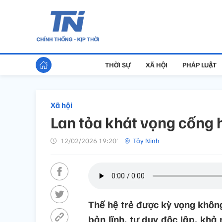
THỜI SỰ
XÃ HỘI
PHÁP LUẬT
Xã hội
Lan tỏa khát vọng cống h
12/02/2026 19:20’
Tây Ninh
Thế hệ trẻ được kỳ vọng khôn
bản lĩnh, tư duy độc lập, khả