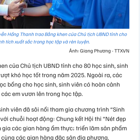
yễn Hồng Thanh trao Bằng khen của Chủ tịch UBND tỉnh cho
nh tích xuất sắc trong học tập và rèn luyện.
Ảnh: Giang Phương - TTXVN
hen của Chủ tịch UBND tỉnh cho 80 học sinh, sinh
 vượt khó học tốt trong năm 2025. Ngoài ra, các
học bổng cho học sinh, sinh viên có hoàn cảnh
 các em vươn lên trong học tập.
sinh viên đã sôi nổi tham gia chương trình “Sinh
 với chuỗi hoạt động: Chung kết Hội thi “Nét đẹp
m gia các gian hàng ẩm thực; triển lãm sản phẩm
ên cùng các gian hàng đặc sản địa phương.