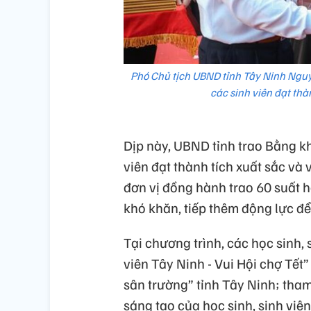
Phó Chủ tịch UBND tỉnh Tây Ninh Ngu
các sinh viên đạt thà
Dịp này, UBND tỉnh trao Bằng k
viên đạt thành tích xuất sắc và
đơn vị đồng hành trao 60 suất 
khó khăn, tiếp thêm động lực để
Tại chương trình, các học sinh, 
viên Tây Ninh - Vui Hội chợ Tết”
sân trường” tỉnh Tây Ninh; tha
sáng tạo của học sinh, sinh vi