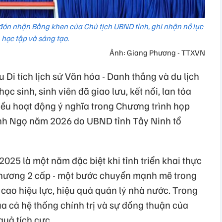
ự đón nhận Bằng khen của Chủ tịch UBND tỉnh, ghi nhận nỗ lực
học tập và sáng tạo.
Ảnh: Giang Phương - TTXVN
 Di tích lịch sử Văn hóa - Danh thắng và du lịch
ọc sinh, sinh viên đã giao lưu, kết nối, lan tỏa
iều hoạt động ý nghĩa trong Chương trình họp
ính Ngọ năm 2026 do UBND tỉnh Tây Ninh tổ
25 là một năm đặc biệt khi tỉnh triển khai thực
phương 2 cấp - một bước chuyển mạnh mẽ trong
g cao hiệu lực, hiệu quả quản lý nhà nước. Trong
ủa cả hệ thống chính trị và sự đồng thuận của
quả tích cực.