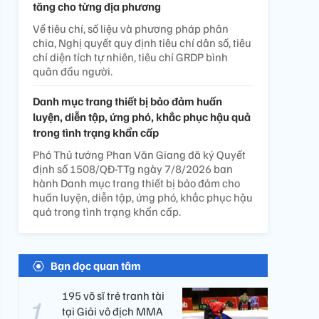
tăng cho từng địa phương
Về tiêu chí, số liệu và phương pháp phân
chia, Nghị quyết quy định tiêu chí dân số, tiêu
chí diện tích tự nhiên, tiêu chí GRDP bình
quân đầu người.
Danh mục trang thiết bị bảo đảm huấn
luyện, diễn tập, ứng phó, khắc phục hậu quả
trong tình trạng khẩn cấp
Phó Thủ tướng Phan Văn Giang đã ký Quyết
định số 1508/QĐ-TTg ngày 7/8/2026 ban
hành Danh mục trang thiết bị bảo đảm cho
huấn luyện, diễn tập, ứng phó, khắc phục hậu
quả trong tình trạng khẩn cấp.
Bạn đọc quan tâm
195 võ sĩ trẻ tranh tài
tại Giải vô địch MMA