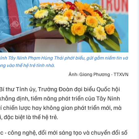
tỉnh Tây Ninh Phạm Hùng Thái phát biểu, gửi gắm niềm tin và
ng vào thế hệ trẻ tỉnh nhà.
Ảnh: Giang Phương - TTXVN
 Bí thư Tỉnh ủy, Trưởng Đoàn đại biểu Quốc hội
hẳng định, tiềm năng phát triển của Tây Ninh
rí chiến lược hay không gian phát triển mới, mà
 đặc biệt là thế hệ trẻ.
ọc - công nghệ, đổi mới sáng tạo và chuyển đổi số