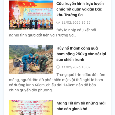
Cầu truyền hình trực tuyến
chúc Tết quân và dân Đặc
khu Trường Sa
11/02/2026 16:32’
Đây là nhịp cầu kết nối
nghĩa tình giữa đất liền và Trường Sa...
Hủy nổ thành công quả
bom nặng 250kg còn sót lại
sau chiến tranh
11/02/2026 15:02’
Trong quá trình đào đất làm
móng, người dân đã phát hiện một vật thể nghi là bom
có đường kính 40cm, chiều dài 140cm nên đã báo
chính quyền địa phương.
Mang Tết ấm tới những mái
nhà còn gian khó