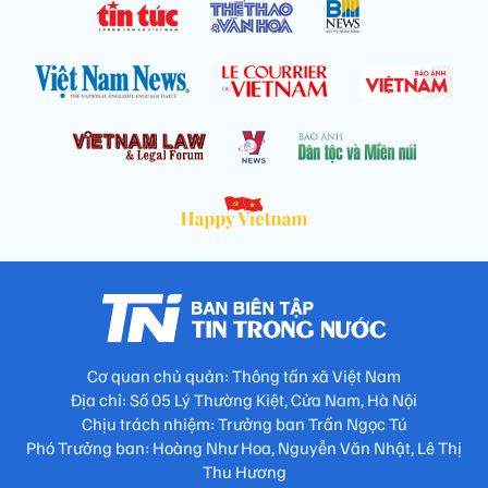
Cơ quan chủ quản: Thông tấn xã Việt Nam
Địa chỉ: Số 05 Lý Thường Kiệt, Cửa Nam, Hà Nội
Chịu trách nhiệm: Trưởng ban Trần Ngọc Tú
Phó Trưởng ban: Hoàng Như Hoa, Nguyễn Văn Nhật, Lê Thị
Thu Hương