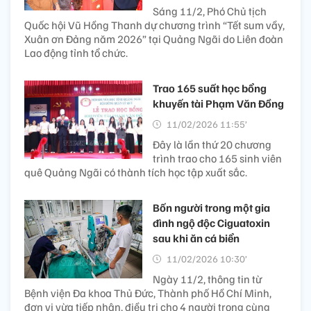
Sáng 11/2, Phó Chủ tịch
Quốc hội Vũ Hồng Thanh dự chương trình “Tết sum vầy,
Xuân ơn Đảng năm 2026” tại Quảng Ngãi do Liên đoàn
Lao động tỉnh tổ chức.
Trao 165 suất học bổng
khuyến tài Phạm Văn Đồng
11/02/2026 11:55’
Đây là lần thứ 20 chương
trình trao cho 165 sinh viên
quê Quảng Ngãi có thành tích học tập xuất sắc.
Bốn người trong một gia
đình ngộ độc Ciguatoxin
sau khi ăn cá biển
11/02/2026 10:30’
Ngày 11/2, thông tin từ
Bệnh viện Đa khoa Thủ Đức, Thành phố Hồ Chí Minh,
đơn vị vừa tiếp nhận, điều trị cho 4 người trong cùng