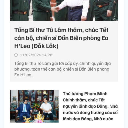
Tổng Bí thư Tô Lâm thăm, chúc Tết
cán bộ, chiến sĩ Đồn Biên phòng Ea
H’Leo (Đắk Lắk) ​
11/02/2026 14:28’
Tổng Bí thư Tô Lâm gửi tới cấp ủy, chính quyền địa
phương, toàn thể cán bộ, chiến sĩ Đồn Biên phòng
Ea H’Leo...
Thủ tướng Phạm Minh
Chính thăm, chúc Tết
nguyên lãnh đạo Đảng, Nhà
nước và dâng hương các cố
lãnh đạo Đảng, Nhà nước