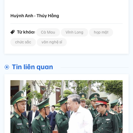
Huỳnh Anh - Thúy Hằng
Từ khóa:
Cà Mau
Vĩnh Long
họp mặt
chức sắc
văn nghệ sĩ
Tin liên quan