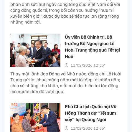
phản ánh sức hút ngày càng tăng của Việt Nam đối với
cộng đồng quốc tế, trong bối cảnh xu hướng “hưu trí
xuyên biên giới” được dự báo sẽ tiếp tục lan rộng trong
những năm tới.
Ủy viên Bộ Chính trị, Bộ
trưởng Bộ Ngoại giao Lê
Hoài Trung tặng quà Tết tại
Huế
11/02/2026 12:35’
Thay mặt lãnh đạo Đảng và Nhà nước, đồng chí Lê Hoài
Trung gửi lời chúc mừng năm mới tốt đẹp tới nhân dân;
chia sẻ những khó khăn, mất mát do thiên tai tác động
mà người dân đã vượt qua.
Phó Chủ tịch Quốc hội Vũ
Hồng Thanh dự “Tết sum
vầy” tại Quảng Ngãi
11/02/2026 12:35’