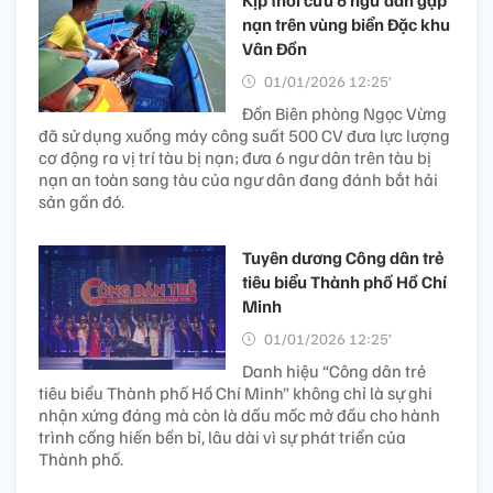
nạn trên vùng biển Đặc khu
Vân Đồn
01/01/2026 12:25’
Đồn Biên phòng Ngọc Vừng
đã sử dụng xuồng máy công suất 500 CV đưa lực lượng
cơ động ra vị trí tàu bị nạn; đưa 6 ngư dân trên tàu bị
nạn an toàn sang tàu của ngư dân đang đánh bắt hải
sản gần đó.
Tuyên dương Công dân trẻ
tiêu biểu Thành phố Hồ Chí
Minh
01/01/2026 12:25’
Danh hiệu “Công dân trẻ
tiêu biểu Thành phố Hồ Chí Minh” không chỉ là sự ghi
nhận xứng đáng mà còn là dấu mốc mở đầu cho hành
trình cống hiến bền bỉ, lâu dài vì sự phát triển của
Thành phố.