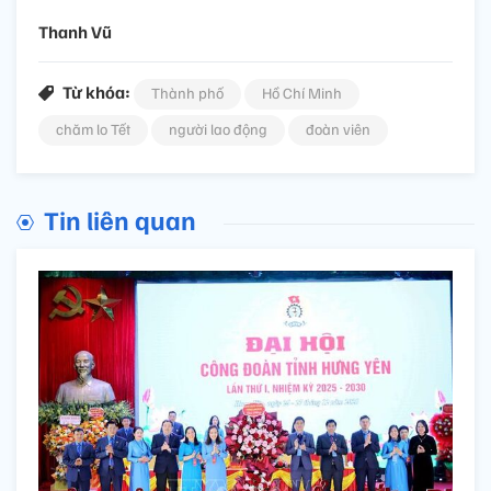
Thanh Vũ
Từ khóa:
Thành phố
Hồ Chí Minh
chăm lo Tết
người lao động
đoàn viên
Tin liên quan