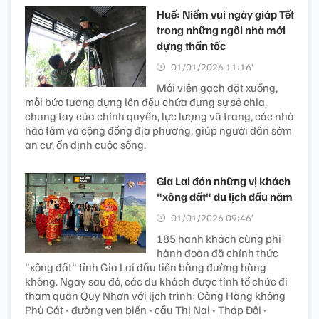
Huế: Niềm vui ngày giáp Tết
trong những ngôi nhà mới
dựng thần tốc
01/01/2026 11:16’
Mỗi viên gạch đặt xuống,
mỗi bức tường dựng lên đều chứa đựng sự sẻ chia,
chung tay của chính quyền, lực lượng vũ trang, các nhà
hảo tâm và cộng đồng địa phương, giúp người dân sớm
an cư, ổn định cuộc sống.
Gia Lai đón những vị khách
"xông đất" du lịch đầu năm
01/01/2026 09:46’
185 hành khách cùng phi
hành đoàn đã chính thức
"xông đất" tỉnh Gia Lai đầu tiên bằng đường hàng
không. Ngay sau đó, các du khách được tỉnh tổ chức đi
tham quan Quy Nhơn với lịch trình: Cảng Hàng không
Phù Cát - đường ven biển - cầu Thị Nại - Tháp Đôi -