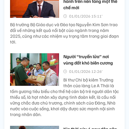
hành trên nền tảng một thể
chế mới
01/01/2026 15:11’
Bộ trưởng Bộ Giáo dục và Đào tạo Nguyễn Kim Sơn trao
đổi về những kết quả nổi bật của ngành trong năm
2025, cũng như các nhiệm vụ trọng tâm trong giai đoạn
tới.
Người “truyền lửa” nơi
vùng đất khó biên cương
01/01/2026 12:26’
Bí thư Chi bộ kiêm Trưởng
thôn của làng Le A Thái là
tấm gương tiêu biểu cho thế hệ cán bộ trẻ người dân tộc
thiểu số, là hạt nhân xây dựng tình đoàn kết, là cầu nối
vững chắc đưa chủ trương, chính sách của Đảng, Nhà
nước vào cuộc sống, khơi dậy được sức mạnh nội sinh
trong nhân dân.
Kịp thời cứu 6 ngư dân gặp