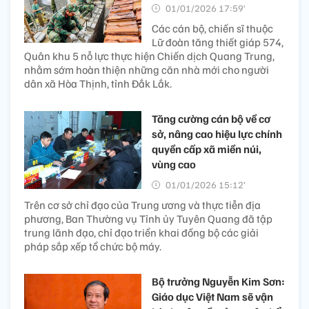
01/01/2026 17:59’
Các cán bộ, chiến sĩ thuộc
Lữ đoàn tăng thiết giáp 574,
Quân khu 5 nỗ lực thực hiện Chiến dịch Quang Trung,
nhằm sớm hoàn thiện những căn nhà mới cho người
dân xã Hòa Thịnh, tỉnh Đắk Lắk.
Tăng cường cán bộ về cơ
sở, nâng cao hiệu lực chính
quyền cấp xã miền núi,
vùng cao
01/01/2026 15:12’
Trên cơ sở chỉ đạo của Trung ương và thực tiễn địa
phương, Ban Thường vụ Tỉnh ủy Tuyên Quang đã tập
trung lãnh đạo, chỉ đạo triển khai đồng bộ các giải
pháp sắp xếp tổ chức bộ máy.
Bộ trưởng Nguyễn Kim Sơn:
Giáo dục Việt Nam sẽ vận