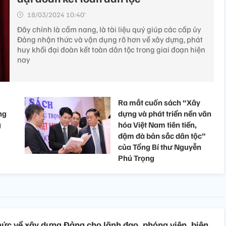
18/03/2024 10:40’
Đây chính là cẩm nang, là tài liệu quý giúp các cấp ủy
Đảng nhận thức và vận dụng rõ hơn về xây dựng, phát
huy khối đại đoàn kết toàn dân tộc trong giai đoạn hiện
nay
Ra mắt cuốn sách “Xây
ng
dựng và phát triển nền văn
g
hóa Việt Nam tiên tiến,
đậm đà bản sắc dân tộc”
của Tổng Bí thư Nguyễn
Phú Trọng ​
hức về xây dựng Đảng cho lãnh đạo, phóng viên, biên