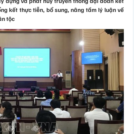
xây dựng và phát huy truyền thống đại đoàn kết
tổng kết thực tiễn, bổ sung, nâng tầm lý luận về
ân tộc