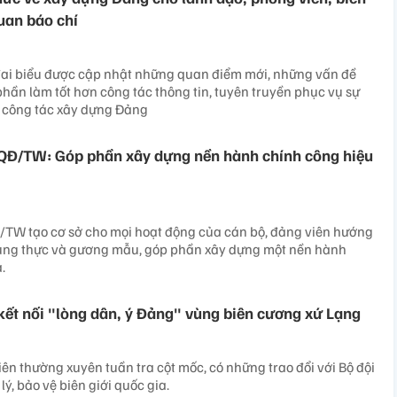
uan báo chí
đai biểu được cập nhật những quan điểm mới, những vấn đề
hần làm tốt hơn công tác thông tin, tuyên truyền phục vụ sự
ề công tác xây dựng Đảng
-QĐ/TW: Góp phần xây dựng nền hành chính công hiệu
/TW tạo cơ sở cho mọi hoạt động của cán bộ, đảng viên hướng
trung thực và gương mẫu, góp phần xây dựng một nền hành
.
ết nối "lòng dân, ý Đảng" vùng biên cương xứ Lạng
ên thường xuyên tuần tra cột mốc, có những trao đổi với Bộ đội
ý, bảo vệ biên giới quốc gia.