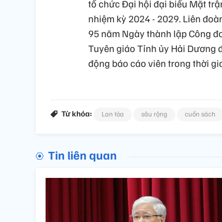
tổ chức Đại hội đại biểu Mặt tr
nhiệm kỳ 2024 - 2029. Liên đoàn
95 năm Ngày thành lập Công đo
Tuyên giáo Tỉnh ủy Hải Dương đ
động báo cáo viên trong thời gian
Từ khóa:
Lan tỏa
sâu rộng
cuốn sách
Tin liên quan