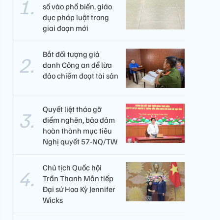
số vào phổ biến, giáo
dục pháp luật trong
giai đoạn mới
Bắt đối tượng giả
danh Công an để lừa
đảo chiếm đoạt tài sản
Quyết liệt tháo gỡ
điểm nghẽn, bảo đảm
hoàn thành mục tiêu
Nghị quyết 57-NQ/TW
Chủ tịch Quốc hội
Trần Thanh Mẫn tiếp
Đại sứ Hoa Kỳ Jennifer
Wicks