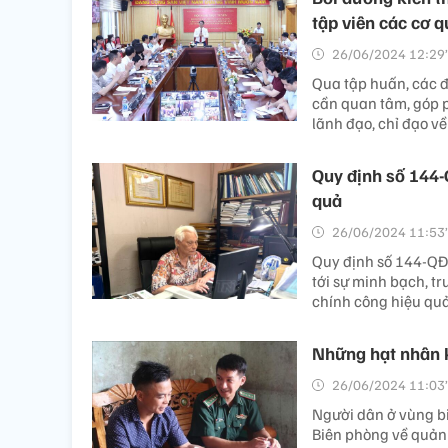
tập viên các cơ q
26/06/2024 12:29’
Qua tập huấn, các 
cần quan tâm, góp p
lãnh đạo, chỉ đạo v
Quy định số 144
quả
26/06/2024 11:53’
Quy định số 144-QĐ
tới sự minh bạch, 
chính công hiệu quả
Những hạt nhân k
26/06/2024 11:03’
Người dân ở vùng bi
Biên phòng về quản l