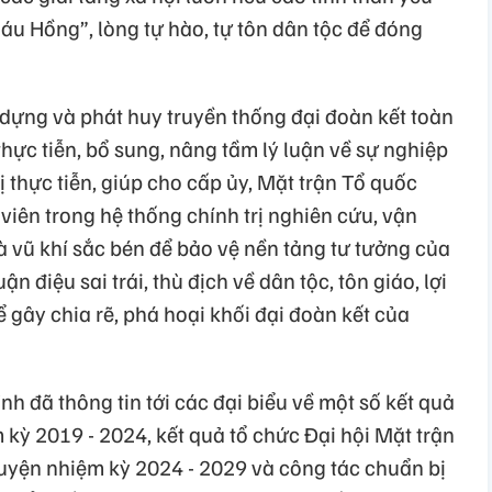
áu Hồng”, lòng tự hào, tự tôn dân tộc để đóng
y dựng và phát huy truyền thống đại đoàn kết toàn
t thực tiễn, bổ sung, nâng tầm lý luận về sự nghiệp
rị thực tiễn, giúp cho cấp ủy, Mặt trận Tổ quốc
viên trong hệ thống chính trị nghiên cứu, vận
à vũ khí sắc bén để bảo vệ nền tảng tư tưởng của
 điệu sai trái, thù địch về dân tộc, tôn giáo, lợi
ể gây chia rẽ, phá hoại khối đại đoàn kết của
ỉnh đã thông tin tới các đại biểu về một số kết quả
m kỳ 2019 - 2024, kết quả tổ chức Đại hội Mặt trận
uyện nhiệm kỳ 2024 - 2029 và công tác chuẩn bị