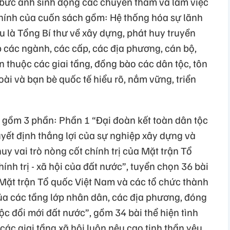
2 bức ảnh sinh động các chuyến thăm và làm việc
chính của cuốn sách gồm: Hệ thống hóa sự lãnh
 là Tổng Bí thư về xây dựng, phát huy truyền
p các ngành, các cấp, các địa phương, cán bộ,
 thuộc các giai tầng, đồng bào các dân tộc, tôn
ài và bạn bè quốc tế hiểu rõ, nắm vững, triển
 gồm 3 phần: Phần 1 “Đại đoàn kết toàn dân tộc
yết định thắng lợi của sự nghiệp xây dựng và
uy vai trò nòng cốt chính trị của Mặt trận Tổ
ính trị - xã hội của đất nước”, tuyển chọn 36 bài
 Mặt trận Tổ quốc Việt Nam và các tổ chức thành
của các tầng lớp nhân dân, các địa phương, đóng
c đổi mới đất nước”, gồm 34 bài thể hiện tình
các giai tầng xã hội luôn nêu cao tinh thần yêu