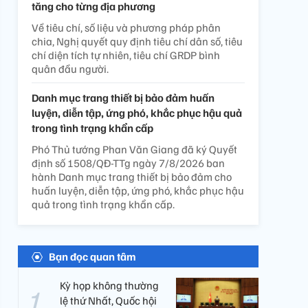
tăng cho từng địa phương
Về tiêu chí, số liệu và phương pháp phân
chia, Nghị quyết quy định tiêu chí dân số, tiêu
chí diện tích tự nhiên, tiêu chí GRDP bình
quân đầu người.
Danh mục trang thiết bị bảo đảm huấn
luyện, diễn tập, ứng phó, khắc phục hậu quả
trong tình trạng khẩn cấp
Phó Thủ tướng Phan Văn Giang đã ký Quyết
định số 1508/QĐ-TTg ngày 7/8/2026 ban
hành Danh mục trang thiết bị bảo đảm cho
huấn luyện, diễn tập, ứng phó, khắc phục hậu
quả trong tình trạng khẩn cấp.
Bạn đọc quan tâm
Kỳ họp không thường
lệ thứ Nhất, Quốc hội