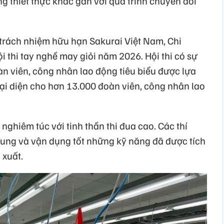
g thiết thực khác gắn với quá trình chuyển đổi
 trách nhiệm hữu hạn Sakurai Việt Nam, Chi
 thi tay nghề may giỏi năm 2026. Hội thi có sự
oàn viên, công nhân lao động tiêu biểu được lựa
đại diện cho hơn 13.000 đoàn viên, công nhân lao
, nghiêm túc với tinh thần thi đua cao. Các thí
 trung và vận dụng tốt những kỹ năng đã được tích
 xuất.