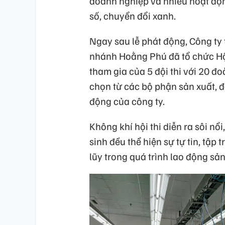
doanh nghiệp và nhiều hoạt độn
số, chuyển đổi xanh.
Ngay sau lễ phát động, Công ty
nhánh Hoằng Phú đã tổ chức Hội
tham gia của 5 đội thi với 20 đ
chọn từ các bộ phận sản xuất, 
động của công ty.
Không khí hội thi diễn ra sôi nổi
sinh đều thể hiện sự tự tin, tập
lũy trong quá trình lao động sản