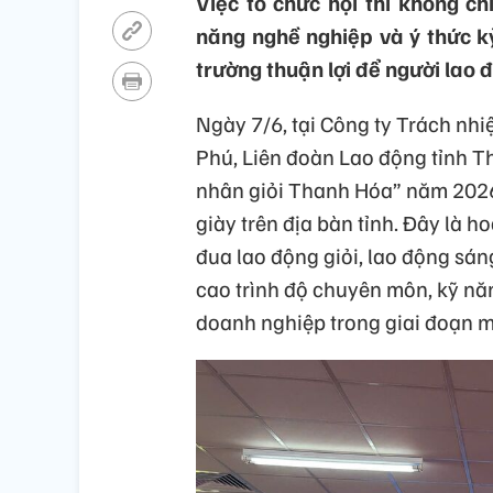
Việc tổ chức hội thi không c
năng nghề nghiệp và ý thức k
trường thuận lợi để người lao 
Ngày 7/6, tại Công ty Trách nh
Phú, Liên đoàn Lao động tỉnh T
nhân giỏi Thanh Hóa” năm 202
giày trên địa bàn tỉnh. Đây là 
đua lao động giỏi, lao động sá
cao trình độ chuyên môn, kỹ nă
doanh nghiệp trong giai đoạn m