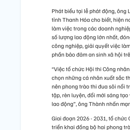
Phát biểu tại lễ phát động, ôn
tỉnh Thanh Hóa cho biết, hiện 
làm việc trong các doanh nghi
số lượng lao động lớn nhất, đóng
công nghiệp, giải quyết việc là
phần bảo đảm an sinh xã hội trê
“Việc tổ chức Hội thi Công nh
chọn những cá nhân xuất sắc th
nên phong trào thi đua sôi nổi 
tập, rèn luyện, đổi mới sáng tạ
lao động”, ông Thành nhấn mạ
Giai đoạn 2026 - 2031, tổ chức
triển khai đồng bộ hai phong trà