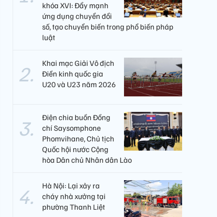
khóa XVI: Đẩy mạnh
ứng dụng chuyển đổi
số, tạo chuyển biến trong phổ biến pháp
luật
Khai mạc Giải Vô địch
Điền kinh quốc gia
U20 và U23 năm 2026
Điện chia buồn Đồng
chí Saysomphone
Phomvihane, Chủ tịch
Quốc hội nước Cộng
hòa Dân chủ Nhân dân Lào
Hà Nội: Lại xảy ra
cháy nhà xưởng tại
phường Thanh Liệt