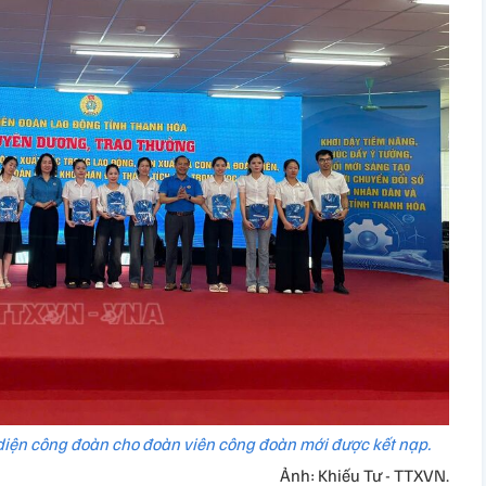
iện công đoàn cho đoàn viên công đoàn mới được kết nạp.
Ảnh: Khiếu Tư - TTXVN.