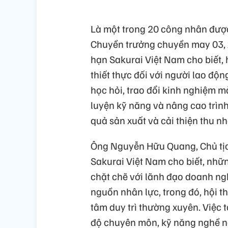
Là một trong 20 công nhân được 
Chuyền trưởng chuyền may 03, 
hạn Sakurai Việt Nam cho biết, h
thiết thực đối với người lao độn
học hỏi, trao đổi kinh nghiệm m
luyện kỹ năng và nâng cao trìn
quả sản xuất và cải thiện thu n
Ông Nguyễn Hữu Quang, Chủ tị
Sakurai Việt Nam cho biết, nhữ
chặt chẽ với lãnh đạo doanh ng
nguồn nhân lực, trong đó, hội t
tâm duy trì thường xuyên. Việc 
độ chuyên môn, kỹ năng nghề ng