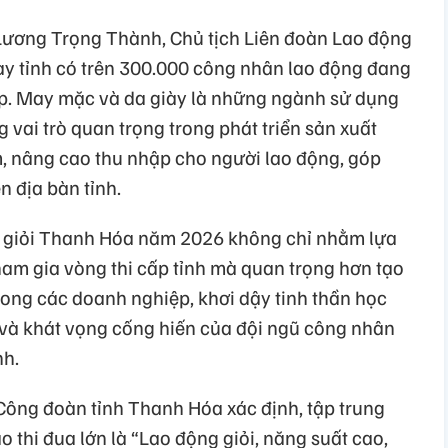
g Lương Trọng Thành, Chủ tịch Liên đoàn Lao động
nay tỉnh có trên 300.000 công nhân lao động đang
ệp. May mặc và da giày là những ngành sử dụng
 vai trò quan trọng trong phát triển sản xuất
m, nâng cao thu nhập cho người lao động, góp
n địa bàn tỉnh.
ân giỏi Thanh Hóa năm 2026 không chỉ nhằm lựa
am gia vòng thi cấp tỉnh mà quan trọng hơn tạo
trong các doanh nghiệp, khơi dậy tinh thần học
o và khát vọng cống hiến của đội ngũ công nhân
nh.
 Công đoàn tỉnh Thanh Hóa xác định, tập trung
o thi đua lớn là “Lao động giỏi, năng suất cao,