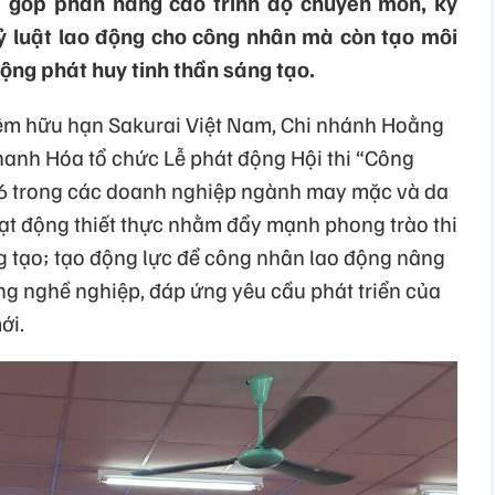
hỉ góp phần nâng cao trình độ chuyên môn, kỹ
ỷ luật lao động cho công nhân mà còn tạo môi
động phát huy tinh thần sáng tạo.
iệm hữu hạn Sakurai Việt Nam, Chi nhánh Hoằng
hanh Hóa tổ chức Lễ phát động Hội thi “Công
6 trong các doanh nghiệp ngành may mặc và da
hoạt động thiết thực nhằm đẩy mạnh phong trào thi
ng tạo; tạo động lực để công nhân lao động nâng
ng nghề nghiệp, đáp ứng yêu cầu phát triển của
ới.