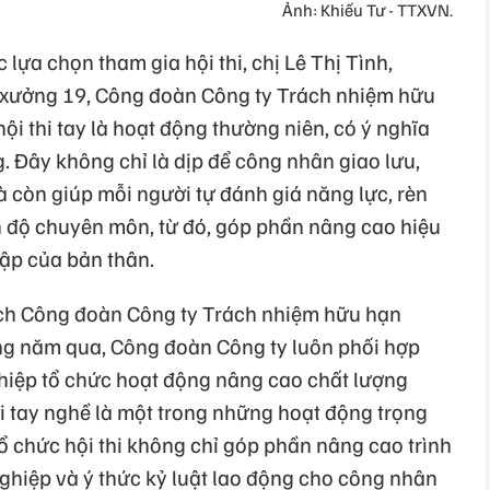
Ảnh: Khiếu Tư - TTXVN.
lựa chọn tham gia hội thi, chị Lê Thị Tình,
xưởng 19, Công đoàn Công ty Trách nhiệm hữu
ội thi tay là hoạt động thường niên, có ý nghĩa
g. Đây không chỉ là dịp để công nhân giao lưu,
à còn giúp mỗi người tự đánh giá năng lực, rèn
h độ chuyên môn, từ đó, góp phần nâng cao hiệu
hập của bản thân.
ch Công đoàn Công ty Trách nhiệm hữu hạn
ng năm qua, Công đoàn Công ty luôn phối hợp
hiệp tổ chức hoạt động nâng cao chất lượng
hi tay nghề là một trong những hoạt động trọng
tổ chức hội thi không chỉ góp phần nâng cao trình
hiệp và ý thức kỷ luật lao động cho công nhân