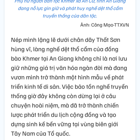
Phụ nữ người dân tộc Khmer xã An Cư, tỉnh An Giang
đang nỗ lực gìn giữ và phát huy nghề dệt thổ cẩm
truyền thống của dân tộc.
Ảnh: Công Mạo-TTXVN
Nép mình lặng lẽ dưới chân dãy Thất Sơn
hùng vĩ, làng nghề dệt thổ cẩm của đồng
bào Khmer tại An Giang không chỉ là nơi lưu
giữ những giá trị văn hóa ngàn đời mà đang
vươn mình trở thành một hình mẫu về phát
triển kinh tế di sản. Việc bảo tồn nghề truyền
thống giờ đây không còn dừng lại ở câu
chuyện hoài niệm, mà đã trở thành chiến
lược phát triển du lịch cộng đồng và tạo
dựng sinh kế bền vững tại vùng biên giới
Tây Nam của Tổ quốc.