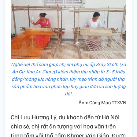
Nghề dệt thổ cẩm giúp chị em phụ nữ ấp Srây Skoth (xã
An Cư, tỉnh An Giang) kiềm thêm thu nhập từ 3 - 5 triệu
đồng/tháng lúc nông nhàn, tùy theo trình độ người thợ,
sản phẩm hoa văn phức tạp hay giản đơn và sản lượng
dệt.
Ảnh: Công Mạo-TTXVN
Chị Lưu Hương Lý, du khách đến từ Hà Nội
chia sẻ, chị rất ấn tượng với hoa văn trên
từng tấm vải thổ cẩm Khmer Văn Giáo. Được