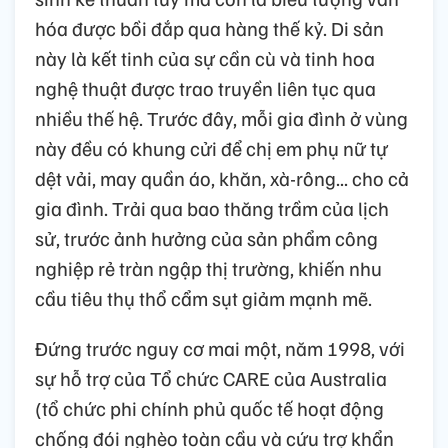
hóa được bồi đắp qua hàng thế kỷ. Di sản
này là kết tinh của sự cần cù và tinh hoa
nghệ thuật được trao truyền liên tục qua
nhiều thế hệ. Trước đây, mỗi gia đình ở vùng
này đều có khung cửi để chị em phụ nữ tự
dệt vải, may quần áo, khăn, xà-rông... cho cả
gia đình. Trải qua bao thăng trầm của lịch
sử, trước ảnh hưởng của sản phẩm công
nghiệp rẻ tràn ngập thị trường, khiến nhu
cầu tiêu thụ thổ cẩm sụt giảm mạnh mẽ.
Đứng trước nguy cơ mai một, năm 1998, với
sự hỗ trợ của Tổ chức CARE của Australia
(tổ chức phi chính phủ quốc tế hoạt động
chống đói nghèo toàn cầu và cứu trợ khẩn