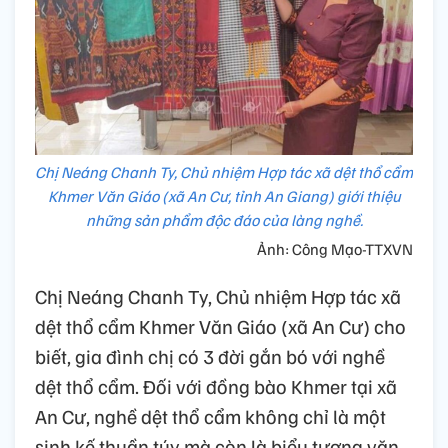
Chị Neáng Chanh Ty, Chủ nhiệm Hợp tác xã dệt thổ cẩm
Khmer Văn Giáo (xã An Cư, tỉnh An Giang) giới thiệu
những sản phẩm độc đáo của làng nghề.
Ảnh: Công Mạo-TTXVN
Chị Neáng Chanh Ty, Chủ nhiệm Hợp tác xã
dệt thổ cẩm Khmer Văn Giáo (xã An Cư) cho
biết, gia đình chị có 3 đời gắn bó với nghề
dệt thổ cẩm. Đối với đồng bào Khmer tại xã
An Cư, nghề dệt thổ cẩm không chỉ là một
sinh kế thuần túy mà còn là biểu tượng văn