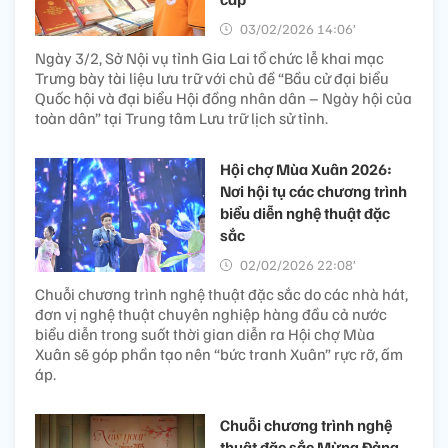
03/02/2026 14:06’
Ngày 3/2, Sở Nội vụ tỉnh Gia Lai tổ chức lễ khai mạc
Trưng bày tài liệu lưu trữ với chủ đề “Bầu cử đại biểu
Quốc hội và đại biểu Hội đồng nhân dân – Ngày hội của
toàn dân” tại Trung tâm Lưu trữ lịch sử tỉnh.
Hội chợ Mùa Xuân 2026:
Nơi hội tụ các chương trình
biểu diễn nghệ thuật đặc
sắc
02/02/2026 22:08’
Chuỗi chương trình nghệ thuật đặc sắc do các nhà hát,
đơn vị nghệ thuật chuyên nghiệp hàng đầu cả nước
biểu diễn trong suốt thời gian diễn ra Hội chợ Mùa
Xuân sẽ góp phần tạo nên “bức tranh Xuân” rực rỡ, ấm
áp.
Chuỗi chương trình nghệ
thuật đặc sắc Mừng Đảng,