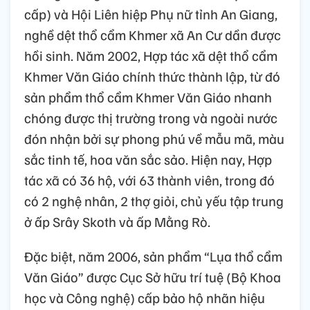
cấp) và Hội Liên hiệp Phụ nữ tỉnh An Giang,
nghề dệt thổ cẩm Khmer xã An Cư dần được
hồi sinh. Năm 2002, Hợp tác xã dệt thổ cẩm
Khmer Văn Giáo chính thức thành lập, từ đó
sản phẩm thổ cẩm Khmer Văn Giáo nhanh
chóng được thị trường trong và ngoài nước
đón nhận bởi sự phong phú về mẫu mã, màu
sắc tinh tế, hoa văn sắc sảo. Hiện nay, Hợp
tác xã có 36 hộ, với 63 thành viên, trong đó
có 2 nghệ nhân, 2 thợ giỏi, chủ yếu tập trung
ở ấp Srây Skoth và ấp Mằng Rò.
Đặc biệt, năm 2006, sản phẩm “Lụa thổ cẩm
Văn Giáo” được Cục Sở hữu trí tuệ (Bộ Khoa
học và Công nghệ) cấp bảo hộ nhãn hiệu