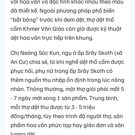
với hoa văn và đặc tính khác nhau theo mẫu
đã thiết kế. Ngoài phương pháp phổ biến
“bắt bông” trước khi đem dệt, thợ dệt thổ
cẩm Khmer Văn Giáo còn giữ được kỹ thuật
dệt hoa văn trực tiếp trên khung.
Chị Neáng Sóc Kun, ngụ ở ấp Srây Skoth (xã
An Cư) chia sẻ, từ khi nghề dệt thổ cẩm được
phục hồi, phụ nữ trong ấp Srây Skoth có
thêm nguồn thu nhập ổn định trong lúc nông
nhàn. Thông thường, một thợ giỏi phải mất 5
- 7 ngày mới xong 1 sản phẩm. Trung bình,
mỗi thợ dệt thu được từ 3 - 5 triệu
đồng/tháng, tùy theo trình độ người thợ, sản
phẩm hoa văn phức tạp hay giản đơn và sản
lượng dệt.