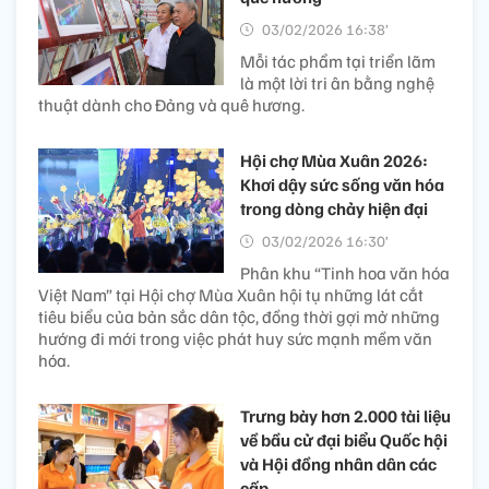
03/02/2026 16:38’
Mỗi tác phẩm tại triển lãm
là một lời tri ân bằng nghệ
thuật dành cho Đảng và quê hương.
Hội chợ Mùa Xuân 2026:
Khơi dậy sức sống văn hóa
trong dòng chảy hiện đại
03/02/2026 16:30’
Phân khu “Tinh hoa văn hóa
Việt Nam” tại Hội chợ Mùa Xuân hội tụ những lát cắt
tiêu biểu của bản sắc dân tộc, đồng thời gợi mở những
hướng đi mới trong việc phát huy sức mạnh mềm văn
hóa.
Trưng bày hơn 2.000 tài liệu
về bầu cử đại biểu Quốc hội
và Hội đồng nhân dân các
cấp