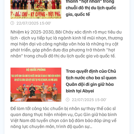
thành “hạt nhân” trong
chuỗi đô thị du lịch quốc
gia, quốc tế
22/07/2025 15:00’
Nhiệm kỳ 2025-2030, Bãi Cháy xác định rõ mục tiêu du
lịch - dịch vụ tiếp tục là ngành kinh tế mũi nhọn, thương
mại hiện đại và công nghiệp văn hóa là những trụ cột
phát triển, góp phần đưa địa phương trở thành "hạt
nhân" trong chuỗi đô thị du lịch quốc gia và quốc tế.
Trao quyết định của Chủ
tịch nước cho ba sĩ quan
Quân đội đi gìn giữ hòa
bình tại Abyei
22/07/2025 15:00’
Để làm tốt công tác chuẩn bị nhân sự thay thế các sĩ
quan đang thực hiện nhiệm vụ, Cục Gìn giữ hòa bình
Việt Nam đã tuyển chọn cán bộ đảm bảo đáp ứng về
năng lực chuyên môn, trình độ quân sự...