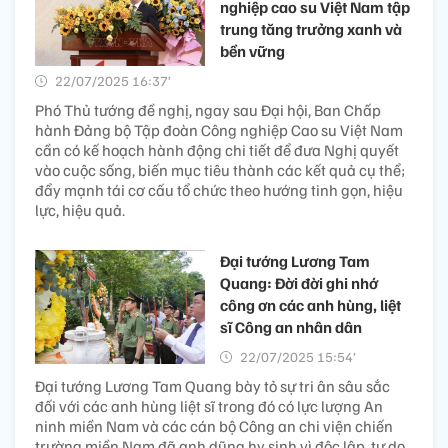
nghiệp cao su Việt Nam tập
trung tăng trưởng xanh và
bền vững
22/07/2025 16:37’
Phó Thủ tướng đề nghị, ngay sau Đại hội, Ban Chấp
hành Đảng bộ Tập đoàn Công nghiệp Cao su Việt Nam
cần có kế hoạch hành động chi tiết để đưa Nghị quyết
vào cuộc sống, biến mục tiêu thành các kết quả cụ thể;
đẩy mạnh tái cơ cấu tổ chức theo hướng tinh gọn, hiệu
lực, hiệu quả.
Đại tướng Lương Tam
Quang: Đời đời ghi nhớ
công ơn các anh hùng, liệt
sĩ Công an nhân dân
22/07/2025 15:54’
Đại tướng Lương Tam Quang bày tỏ sự tri ân sâu sắc
đối với các anh hùng liệt sĩ trong đó có lực lượng An
ninh miền Nam và các cán bộ Công an chi viện chiến
trường miền Nam đã anh dũng hy sinh vì độc lập, tự do