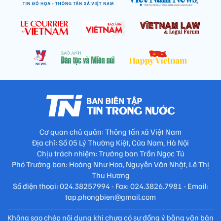
Cơ quan chủ quản: Thông tấn xã Việt Nam
Địa chỉ: Số 05 Lý Thường Kiệt, Cửa Nam, Hà Nội
Chịu trách nhiệm: Trưởng ban Trần Ngọc Tú
Phó Trưởng ban: Hoàng Như Hoa, Nguyễn Văn Nhật, Lê Thị
Thu Hương
Số điện thoại: 024.38257994 - Fax: 024.3826.7981 - Email:
tap.phongbien@gmail.com
Không sao chép nội dung khi chưa có sự đồng ý bằng văn bản