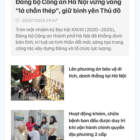
Đảng bộ Công an Hà Nội vững vàng
"lá chắn thép", giữ bình yên Thủ đô
20/07/2025 19:47’
Tròn một nhiệm kỳ Đại hội XXVIII (2020–2025),
Đảng bộ Công an thành phố Hà Nội đã khẳng định
bản lĩnh, trí tuệ và tinh thần đổi mới, sáng tạo trong
công tác xây dựng Đảng và tổ chức lực lượng.
Lên phương án bảo vệ di
tích, danh thắng tại Hà Nội
Hoạt động khám, chữa
bệnh ban đầu được duy trì
khi vận hành chính quyền
địa phương 2 cấp