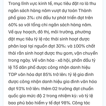
Trong lĩnh vực kinh tế, mục tiêu đặt ra là thu
ngân sách hàng năm vượt dự toán Thành
phố giao 3%;
chi đầu tư phát triển đạt trên
60% so với tổng chi ngân sách hàng năm.
Về quy hoạch, đô thị, môi trường, phường
đặt mục tiêu tỷ lệ rác thải sinh hoạt được
phân loại tại nguồn đạt 3
0
%;
và 100% chất
thải rắn sinh hoạt được thu gom, vận chuyển
trong ngày.
Về văn hóa - xã hội, phấn đấu tỷ
lệ Tổ dân phố được công nhận danh hiệu
TDP văn hóa đạt 85% trở lên;
tỷ lệ gia đình
được công nhận danh hiệu gia đình văn hóa
đạt 93% trở lên;
thêm 02 trường đạt chuẩn
quốc gia mức độ 2 trong nhiệm kỳ;
và tỷ lệ
bao phủ bảo hiểm y tế đạt 98%.
Công tác