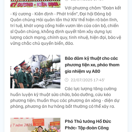
Với phương châm “Đoàn kết
- Kỷ cương - Kiên định - Phát triển”, Đại hội Đảng bộ
Quân chủng Hải quân lần thứ XIV thể hiện rõ bản lĩnh,
trí tuệ, khát vọng cống hiến vươn lên của cán bộ, chiến
sĩ Quân chủng, khẳng định quyết tâm xây dựng lực
lượng cách mạng, chính quy, tinh nhuệ, hiện đại, bảo vệ
vững chắc chủ quyền biển, đảo.
Bảo đảm kỹ thuật cho các
phương tiện xe, pháo tham
gia nhiệm vụ A80
22/07/2025 17:45’
Các lực lượng tăng cường
huấn luyện kỹ thuật sửa chữa, bảo dưỡng, cứu kéo
phương tiện; thuần thục các phương án xăng - điện dự
phòng, phương án hư hỏng bất thường có thể xảy ra.
Phó Thủ tướng Hồ Đức
Phớc: Tập đoàn Công