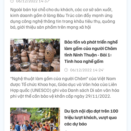
06/12/2022 14:37’
Ngoài bán tại chỗ cho du khách, các cơ sở sản xuất,
kinh doanh gốm ở làng Bàu Trúc còn đẩy mạnh ứng
dụng công nghệ thông tin trong khâu tiêu thụ, quảng
bá, giới thiệu sản phẩm trên mạng xã hội
Bảo tồn và phát triển nghề
làm gốm của người Chăm
tỉnh Ninh Thuận - Bài 1:
Tinh hoa nghề gốm
06/12/2022 14:24’
“Nghệ thuật làm gốm của người Chăm” của Việt Nam
được Tổ chức Khoa học, Giáo dục và Văn hóa của Liên
Hợp quốc (UNESCO) ghi vào Danh sách Di sản văn hóa
phi vật thể cần bảo vệ khẩn cấp ngày 29/11/2022.
Du lịch nội địa đạt trên 100
triệu lượt khách, vượt qua
các dự báo