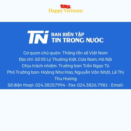
Cơ quan chủ quản: Thông tấn xã Việt Nam
Địa chỉ: Số 05 Lý Thường Kiệt, Cửa Nam, Hà Nội
Chịu trách nhiệm: Trưởng ban Trần Ngọc Tú
Phó Trưởng ban: Hoàng Như Hoa, Nguyễn Văn Nhật, Lê Thị
Thu Hương
Số điện thoại: 024.38257994 - Fax: 024.3826.7981 - Email:
tap.phongbien@gmail.com
Không sao chép nội dung khi chưa có sự đồng ý bằng văn bản
!
Trang chủ
Giới thiệu