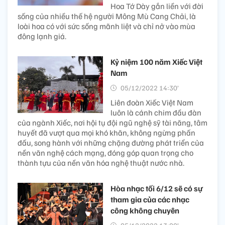
Hoa Tớ Dày gắn liền với đời
sống của nhiều thế hệ người Mông Mù Cang Chải, là
loài hoa có với sức sống mãnh liệt và chỉ nở vào mùa
đông lạnh giá.
Kỷ niệm 100 năm Xiếc Việt
Nam
05/12/2022 14:30’
Liên đoàn Xiếc Việt Nam
luôn là cánh chim đầu đàn
của ngành Xiếc, nơi hội tụ đội ngũ nghệ sỹ tài năng, tâm
huyết đã vượt qua mọi khó khăn, không ngừng phấn
đấu, song hành với những chặng đường phát triển của
nền văn nghệ cách mạng, đóng góp quan trọng cho
thành tựu của nền văn hóa nghệ thuật nước nhà.
Hòa nhạc tối 6/12 sẽ có sự
tham gia của các nhạc
công không chuyên