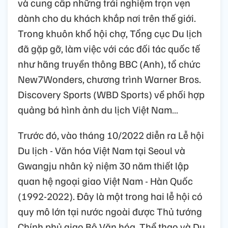
và cung cấp những trải nghiệm trọn vẹn
dành cho du khách khắp nơi trên thế giới.
Trong khuôn khổ hội chợ, Tổng cục Du lịch
đã gặp gỡ, làm việc với các đối tác quốc tế
như hãng truyền thông BBC (Anh), tổ chức
New7Wonders, chương trình Warner Bros.
Discovery Sports (WBD Sports) về phối hợp
quảng bá hình ảnh du lịch Việt Nam…
Trước đó, vào tháng 10/2022 diễn ra Lễ hội
Du lịch - Văn hóa Việt Nam tại Seoul và
Gwangju nhân kỷ niệm 30 năm thiết lập
quan hệ ngoại giao Việt Nam - Hàn Quốc
(1992-2022). Đây là một trong hai lễ hội có
quy mô lớn tại nước ngoài được Thủ tướng
Chính phủ giao Bộ Văn hóa, Thể thao và Du