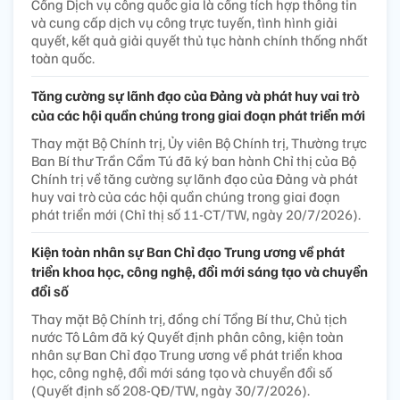
Cổng Dịch vụ công quốc gia là cổng tích hợp thông tin
và cung cấp dịch vụ công trực tuyến, tình hình giải
quyết, kết quả giải quyết thủ tục hành chính thống nhất
toàn quốc.
Tăng cường sự lãnh đạo của Đảng và phát huy vai trò
của các hội quần chúng trong giai đoạn phát triển mới
Thay mặt Bộ Chính trị, Ủy viên Bộ Chính trị, Thường trực
Ban Bí thư Trần Cẩm Tú đã ký ban hành Chỉ thị của Bộ
Chính trị về tăng cường sự lãnh đạo của Đảng và phát
huy vai trò của các hội quần chúng trong giai đoạn
phát triển mới (Chỉ thị số 11-CT/TW, ngày 20/7/2026).
Kiện toàn nhân sự Ban Chỉ đạo Trung ương về phát
triển khoa học, công nghệ, đổi mới sáng tạo và chuyển
đổi số
Thay mặt Bộ Chính trị, đồng chí Tổng Bí thư, Chủ tịch
nước Tô Lâm đã ký Quyết định phân công, kiện toàn
nhân sự Ban Chỉ đạo Trung ương về phát triển khoa
học, công nghệ, đổi mới sáng tạo và chuyển đổi số
(Quyết định số 208-QĐ/TW, ngày 30/7/2026).