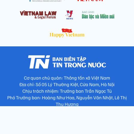
Cơ quan chủ quản: Thông tấn xã Việt Nam
Địa chỉ: Số 05 Lý Thường Kiệt, Cửa Nam, Hà Nội
Chịu trách nhiệm: Trưởng ban Trần Ngọc Tú
Phó Trưởng ban: Hoàng Như Hoa, Nguyễn Văn Nhật, Lê Thị
Thu Hương
Số điện thoại: 024.38257994 - Fax: 024.3826.7981 - Email:
tap.phongbien@gmail.com
Không sao chép nội dung khi chưa có sự đồng ý bằng văn bản