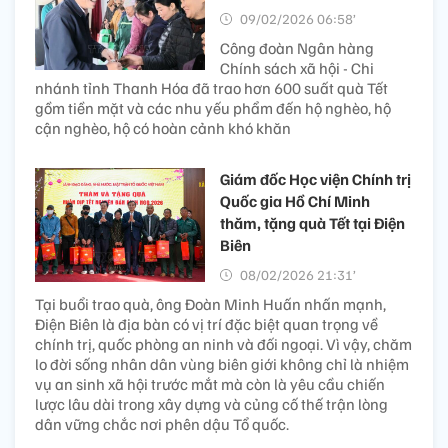
09/02/2026 06:58’
Công đoàn Ngân hàng
Chính sách xã hội - Chi
nhánh tỉnh Thanh Hóa đã trao hơn 600 suất quà Tết
gồm tiền mặt và các nhu yếu phẩm đến hộ nghèo, hộ
cận nghèo, hộ có hoàn cảnh khó khăn
Giám đốc Học viện Chính trị
Quốc gia Hồ Chí Minh
thăm, tặng quà Tết tại Điện
Biên
08/02/2026 21:31’
Tại buổi trao quà, ông Đoàn Minh Huấn nhấn mạnh,
Điện Biên là địa bàn có vị trí đặc biệt quan trọng về
chính trị, quốc phòng an ninh và đối ngoại. Vì vậy, chăm
lo đời sống nhân dân vùng biên giới không chỉ là nhiệm
vụ an sinh xã hội trước mắt mà còn là yêu cầu chiến
lược lâu dài trong xây dựng và củng cố thế trận lòng
dân vững chắc nơi phên dậu Tổ quốc.