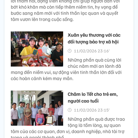
lời thăm hỏi, động viên không chỉ giúp người dân vơi
bớt khó khăn mà còn tiếp thêm niềm tin, hy vọng để
bước sang năm mới với tinh thần lạc quan và quyết
tâm vươn lên trong cuộc sống.
Xuân yêu thương với các
đối tượng bảo trợ xã hội
11/02/2026 23:16’
Những phần quà cùng lời
chúc năm mới an lành đã
mang đến niềm vui, sự động viên tinh thần lớn đối với
các hoàn cảnh kém may mắn.
Chăm lo Tết cho trẻ em,
người cao tuổi
11/02/2026 23:15’
Những phần quà được trao
tặng là tấm lòng, sự quan
tâm của các cơ quan, đơn vị, doanh nghiệp, nhà tài trợ
trong và ngoài thành phố.