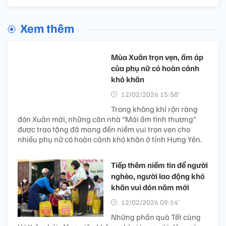
Xem thêm
Mùa Xuân trọn vẹn, ấm áp
của phụ nữ có hoàn cảnh
khó khăn
12/02/2026 15:58’
Trong không khí rộn ràng
đón Xuân mới, những căn nhà “Mái ấm tình thương”
được trao tặng đã mang đến niềm vui trọn vẹn cho
nhiều phụ nữ có hoàn cảnh khó khăn ở tỉnh Hưng Yên.
Tiếp thêm niềm tin để người
nghèo, người lao động khó
khăn vui đón năm mới
12/02/2026 09:14’
Những phần quà Tết cùng