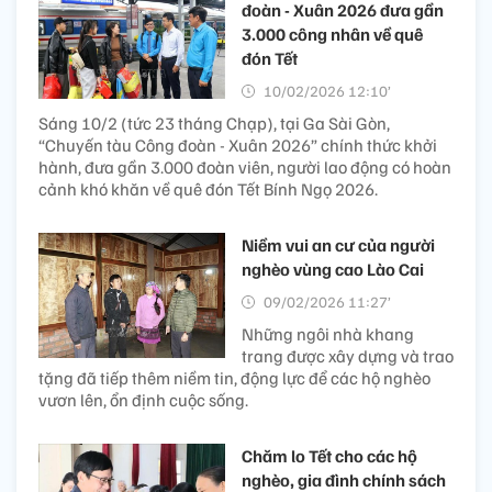
đoàn - Xuân 2026 đưa gần
3.000 công nhân về quê
đón Tết
10/02/2026 12:10’
Sáng 10/2 (tức 23 tháng Chạp), tại Ga Sài Gòn,
“Chuyến tàu Công đoàn - Xuân 2026” chính thức khởi
hành, đưa gần 3.000 đoàn viên, người lao động có hoàn
cảnh khó khăn về quê đón Tết Bính Ngọ 2026.
Niềm vui an cư của người
nghèo vùng cao Lào Cai
09/02/2026 11:27’
Những ngôi nhà khang
trang được xây dựng và trao
tặng đã tiếp thêm niềm tin, động lực để các hộ nghèo
vươn lên, ổn định cuộc sống.
Chăm lo Tết cho các hộ
nghèo, gia đình chính sách