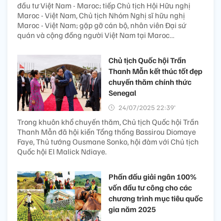
đầu tư Việt Nam - Maroc; tiếp Chủ tịch Hội Hữu nghị
Maroc - Việt Nam, Chủ tịch Nhóm Nghị sĩ hữu nghị
Maroc - Việt Nam; gặp gỡ cán bộ, nhân viên Đại sứ
quán và cộng đồng người Việt Nam tại Maroc…
Chủ tịch Quốc hội Trần
Thanh Mẫn kết thúc tốt đẹp
chuyến thăm chính thức
Senegal
24/07/2025 22:39’
Trong khuôn khổ chuyến thăm, Chủ tịch Quốc hội Trần
Thanh Mẫn đã hội kiến Tổng thống Bassirou Diomaye
Faye, Thủ tướng Ousmane Sonko, hội đàm với Chủ tịch
Quốc hội El Malick Ndiaye.
Phấn đấu giải ngân 100%
vốn đầu tư công cho các
chương trình mục tiêu quốc
gia năm 2025