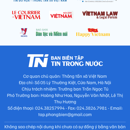
Cơ quan chủ quản: Thông tấn xã Việt Nam
Địa chỉ: Số 05 Lý Thường Kiệt, Cửa Nam, Hà Nội
Chịu trách nhiệm: Trưởng ban Trần Ngọc Tú
Phó Trưởng ban: Hoàng Như Hoa, Nguyễn Văn Nhật, Lê Thị
Thu Hương
Số điện thoại: 024.38257994 - Fax: 024.3826.7981 - Email:
tap.phongbien@gmail.com
Không sao chép nội dung khi chưa có sự đồng ý bằng văn bản