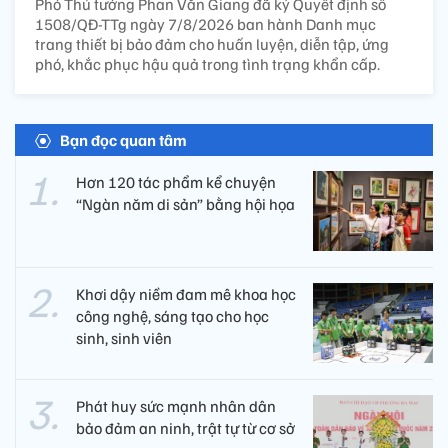
Phó Thủ tướng Phan Văn Giang đã ký Quyết định số
1508/QĐ-TTg ngày 7/8/2026 ban hành Danh mục
trang thiết bị bảo đảm cho huấn luyện, diễn tập, ứng
phó, khắc phục hậu quả trong tình trạng khẩn cấp.
Bạn đọc quan tâm
Hơn 120 tác phẩm kể chuyện
“Ngàn năm di sản” bằng hội họa
Khơi dậy niềm đam mê khoa học
công nghệ, sáng tạo cho học
sinh, sinh viên
Phát huy sức mạnh nhân dân
bảo đảm an ninh, trật tự từ cơ sở