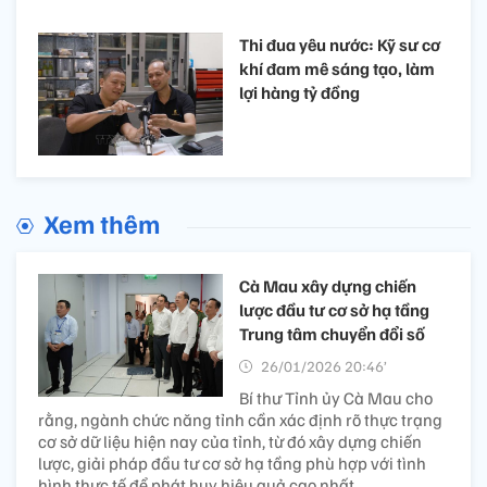
Thi đua yêu nước: Kỹ sư cơ
khí đam mê sáng tạo, làm
lợi hàng tỷ đồng
Xem thêm
Cà Mau xây dựng chiến
lược đầu tư cơ sở hạ tầng
Trung tâm chuyển đổi số
26/01/2026 20:46’
Bí thư Tỉnh ủy Cà Mau cho
rằng, ngành chức năng tỉnh cần xác định rõ thực trạng
cơ sở dữ liệu hiện nay của tỉnh, từ đó xây dựng chiến
lược, giải pháp đầu tư cơ sở hạ tầng phù hợp với tình
hình thực tế để phát huy hiệu quả cao nhất.