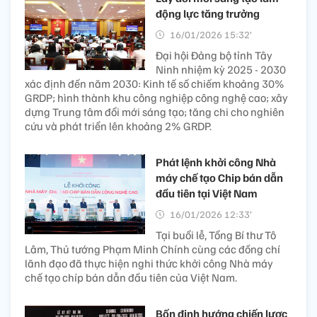
động lực tăng trưởng
16/01/2026 15:32’
Đại hội Đảng bộ tỉnh Tây
Ninh nhiệm kỳ 2025 - 2030
xác định đến năm 2030: Kinh tế số chiếm khoảng 30%
GRDP; hình thành khu công nghiệp công nghệ cao; xây
dựng Trung tâm đổi mới sáng tạo; tăng chi cho nghiên
cứu và phát triển lên khoảng 2% GRDP.
Phát lệnh khởi công Nhà
máy chế tạo Chip bán dẫn
đầu tiên tại Việt Nam
16/01/2026 12:33’
Tại buổi lễ, Tổng Bí thư Tô
Lâm, Thủ tướng Phạm Minh Chính cùng các đồng chí
lãnh đạo đã thực hiện nghi thức khởi công Nhà máy
chế tạo chíp bán dẫn đầu tiên của Việt Nam.
Bốn định hướng chiến lược