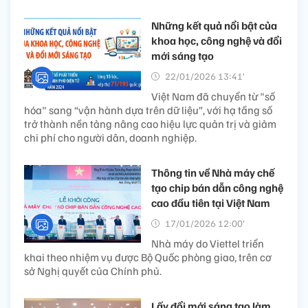
Những kết quả nổi bật của
khoa học, công nghệ và đổi
mới sáng tạo
22/01/2026 13:41’
Việt Nam đã chuyển từ "số
hóa" sang “vận hành dựa trên dữ liệu”, với hạ tầng số
trở thành nền tảng nâng cao hiệu lực quản trị và giảm
chi phí cho người dân, doanh nghiệp.
Thông tin về Nhà máy chế
tạo chip bán dẫn công nghệ
cao đầu tiên tại Việt Nam
17/01/2026 12:00’
Nhà máy do Viettel triển
khai theo nhiệm vụ được Bộ Quốc phòng giao, trên cơ
sở Nghị quyết của Chính phủ.
Lấy đổi mới sáng tạo làm