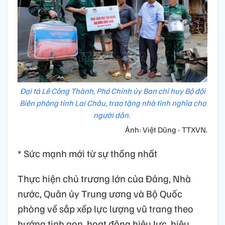
Đại tá Lê Công Thành, Phó Chính ủy Ban chỉ huy Bộ đội
Biên phòng tỉnh Lai Châu, trao tặng nhà tình nghĩa cho
người dân.
Ảnh: Việt Dũng - TTXVN.
* Sức mạnh mới từ sự thống nhất
Thực hiện chủ trương lớn của Đảng, Nhà
nước, Quân ủy Trung ương và Bộ Quốc
phòng về sắp xếp lực lượng vũ trang theo
hướng tinh gọn, hoạt động hiệu lực, hiệu