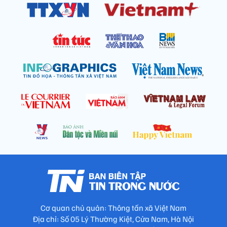
Cơ quan chủ quản: Thông tấn xã Việt Nam
Địa chỉ: Số 05 Lý Thường Kiệt, Cửa Nam, Hà Nội