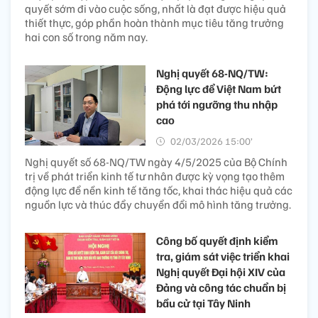
quyết sớm đi vào cuộc sống, nhất là đạt được hiệu quả
thiết thực, góp phần hoàn thành mục tiêu tăng trưởng
hai con số trong năm nay.
Nghị quyết 68-NQ/TW:
Động lực để Việt Nam bứt
phá tới ngưỡng thu nhập
cao
02/03/2026 15:00’
Nghị quyết số 68-NQ/TW ngày 4/5/2025 của Bộ Chính
trị về phát triển kinh tế tư nhân được kỳ vọng tạo thêm
động lực để nền kinh tế tăng tốc, khai thác hiệu quả các
nguồn lực và thúc đẩy chuyển đổi mô hình tăng trưởng.
Công bố quyết định kiểm
tra, giám sát việc triển khai
Nghị quyết Đại hội XIV của
Đảng và công tác chuẩn bị
bầu cử tại Tây Ninh