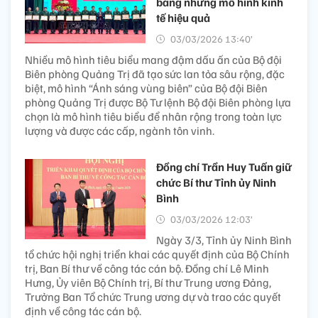
bằng những mô hình kinh
tế hiệu quả
03/03/2026 13:40’
Nhiều mô hình tiêu biểu mang đậm dấu ấn của Bộ đội
Biên phòng Quảng Trị đã tạo sức lan tỏa sâu rộng, đặc
biệt, mô hình “Ánh sáng vùng biên” của Bộ đội Biên
phòng Quảng Trị được Bộ Tư lệnh Bộ đội Biên phòng lựa
chọn là mô hình tiêu biểu để nhân rộng trong toàn lực
lượng và được các cấp, ngành tôn vinh.
Đồng chí Trần Huy Tuấn giữ
chức Bí thư Tỉnh ủy Ninh
Bình
03/03/2026 12:03’
Ngày 3/3, Tỉnh ủy Ninh Bình
tổ chức hội nghị triển khai các quyết định của Bộ Chính
trị, Ban Bí thư về công tác cán bộ. Đồng chí Lê Minh
Hưng, Ủy viên Bộ Chính trị, Bí thư Trung ương Đảng,
Trưởng Ban Tổ chức Trung ương dự và trao các quyết
định về công tác cán bộ.