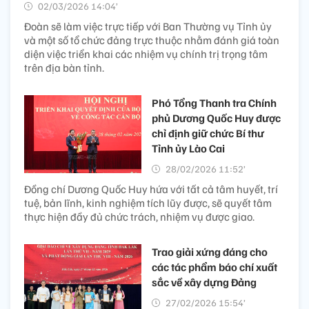
02/03/2026 14:04’
Đoàn sẽ làm việc trực tiếp với Ban Thường vụ Tỉnh ủy
và một số tổ chức đảng trực thuộc nhằm đánh giá toàn
diện việc triển khai các nhiệm vụ chính trị trọng tâm
trên địa bàn tỉnh.
Phó Tổng Thanh tra Chính
phủ Dương Quốc Huy được
chỉ định giữ chức Bí thư
Tỉnh ủy Lào Cai
28/02/2026 11:52’
Đồng chí Dương Quốc Huy hứa với tất cả tâm huyết, trí
tuệ, bản lĩnh, kinh nghiệm tích lũy được, sẽ quyết tâm
thực hiện đầy đủ chức trách, nhiệm vụ được giao.
Trao giải xứng đáng cho
các tác phẩm báo chí xuất
sắc về xây dựng Đảng
27/02/2026 15:54’