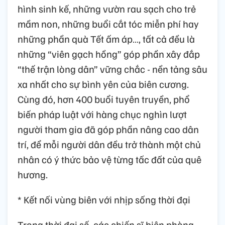
hình sinh kế, những vườn rau sạch cho trẻ
mầm non, những buổi cắt tóc miễn phí hay
những phần quà Tết ấm áp…, tất cả đều là
những “viên gạch hồng” góp phần xây đắp
“thế trận lòng dân” vững chắc - nền tảng sâu
xa nhất cho sự bình yên của biên cương.
Cùng đó, hơn 400 buổi tuyên truyền, phổ
biến pháp luật với hàng chục nghìn lượt
người tham gia đã góp phần nâng cao dân
trí, để mỗi người dân đều trở thành một chủ
nhân có ý thức bảo vệ từng tấc đất của quê
hương.
* Kết nối vùng biên với nhịp sống thời đại
Trong thời đại số, các chiến sĩ biên phòng