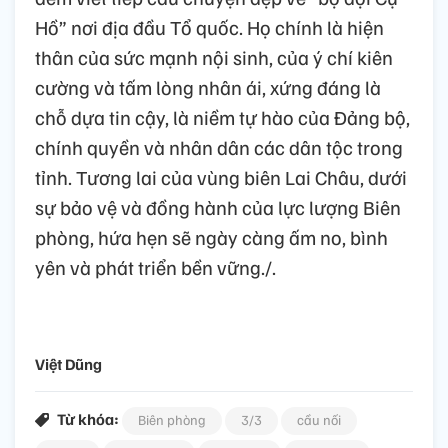
Hồ” nơi địa đầu Tổ quốc. Họ chính là hiện
thân của sức mạnh nội sinh, của ý chí kiên
cường và tấm lòng nhân ái, xứng đáng là
chỗ dựa tin cậy, là niềm tự hào của Đảng bộ,
chính quyền và nhân dân các dân tộc trong
tỉnh. Tương lai của vùng biên Lai Châu, dưới
sự bảo vệ và đồng hành của lực lượng Biên
phòng, hứa hẹn sẽ ngày càng ấm no, bình
yên và phát triển bền vững./.
Việt Dũng
Từ khóa:
Biên phòng
3/3
cầu nối