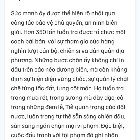
Sức mạnh ấy được thể hiện rõ nhất qua
công tác bảo vệ chủ quyền, an ninh biên
giới. Hơn 350 lần tuần tra được tổ chức một
cách bài bản, với sự tham gia của hàng
nghìn lượt cán bộ, chiến sĩ và dân quân địa
phương. Những bước chân ấy không chỉ in
dấu trên các nẻo đường biên, mà còn khẳng
định sự hiện diện vững chắc, sự quản lý chặt
chẽ từng tấc đất, từng cột mốc. Họ tuần tra
trong mưa rét, trong sương mù dày đặc, cả
trong những đêm lễ, Tết quan trọng của đất
nước, luôn trong tư thế sẵn sàng chiến đấu,
sẵn sàng ngăn chặn mọi vi phạm. Đặc biệt,
cuộc đấu tranh với tội phạm đã ghi nhận