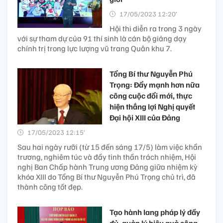
17/05/2023 12:20’
Hội thi diễn ra trong 3 ngày
với sự tham dự của 91 thí sinh là cán bộ giảng dạy
chính trị trong lực lượng vũ trang Quân khu 7.
Tổng Bí thư Nguyễn Phú
Trọng: Đẩy mạnh hơn nữa
công cuộc đổi mới, thực
hiện thắng lợi Nghị quyết
Đại hội XIII của Đảng
17/05/2023 12:15’
Sau hai ngày rưỡi (từ 15 đến sáng 17/5) làm việc khẩn
trương, nghiêm túc và đầy tinh thần trách nhiệm, Hội
nghị Ban Chấp hành Trung ương Đảng giữa nhiệm kỳ
khóa XIII do Tổng Bí thư Nguyễn Phú Trọng chủ trì, đã
thành công tốt đẹp.
Tạo hành lang pháp lý đầy
đủ, quản lý hiệu quả công