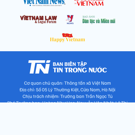
Cơ quan chủ quản: Thông tấn xã Việt Nam
Địa chỉ: Số 05 Lý Thường Kiệt, Cửa Nam, Hà Nội
Chịu trách nhiệm: Trưởng ban Trần Ngọc Tú
Phó Trưởng ban: Hoàng Như Hoa, Nguyễn Văn Nhật, Lê Thị
Thu Hương
Số điện thoại: 024.38257994 - Fax: 024.3826.7981 - Email:
tap.phongbien@gmail.com