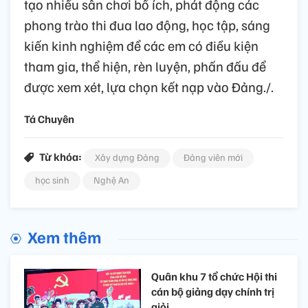
tạo nhiều sân chơi bổ ích, phát động các
phong trào thi đua lao động, học tập, sáng
kiến kinh nghiệm để các em có điều kiện
tham gia, thể hiện, rèn luyện, phấn đấu để
được xem xét, lựa chọn kết nạp vào Đảng./.
Tá Chuyên
Từ khóa:
Xây dựng Đảng
Đảng viên mới
học sinh
Nghệ An
Xem thêm
Quân khu 7 tổ chức Hội thi
cán bộ giảng dạy chính trị
giỏi