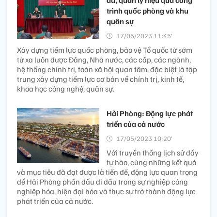
trình quốc phòng và khu
quân sự
17/05/2023 11:45’
Xây dựng tiềm lực quốc phòng, bảo vệ Tổ quốc từ sớm
từ xa luôn được Đảng, Nhà nước, các cấp, các ngành,
hệ thống chính trị, toàn xã hội quan tâm, đặc biệt là tập
trung xây dựng tiềm lực cơ bản về chính trị, kinh tế,
khoa học công nghệ, quân sự.
Hải Phòng: Động lực phát
triển của cả nước
17/05/2023 10:20’
Với truyền thống lịch sử đầy
tự hào, cùng những kết quả
và mục tiêu đã đạt được là tiền đề, động lực quan trọng
để Hải Phòng phấn đấu đi đầu trong sự nghiệp công
nghiệp hóa, hiện đại hóa và thực sự trở thành động lực
phát triển của cả nước.