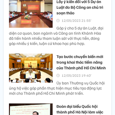
Lấy ý kiến đối với 5 Dự án
Luật đo Bộ Công an chủ trì
soạn thảo
12/05/2023 21:55’
Góp ý cho 5 dự án Luật, đại
diện cơ quan, ban ngành và Công an tỉnh Khánh Hòa
đã tiến hành nhiều tham luận sát với thực tiễn, đóng
góp nhiều ý kiến, luận cứ khoa học phù hợp.
Tạo bước chuyển biến mới
trong khai thác tiềm năng
của Thành phố Hồ Chí Minh
12/05/2023 19:40’
Ủy ban Thường vụ Quốc hội
ủng hộ việc góp phần thực hiện mục tiêu tạo động lực
mới cho Thành phố Hồ Chí Minh phát triển.
Đoàn đại biểu Quốc hội
thành phố Hà Nội làm việc