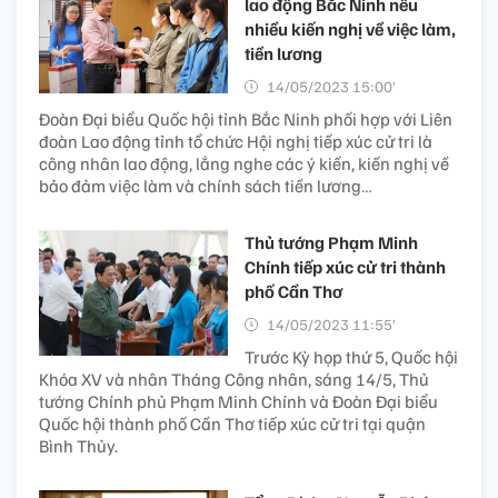
lao động Bắc Ninh nêu
nhiều kiến nghị về việc làm,
tiền lương
14/05/2023 15:00’
Đoàn Đại biểu Quốc hội tỉnh Bắc Ninh phối hợp với Liên
đoàn Lao động tỉnh tổ chức Hội nghị tiếp xúc cử tri là
công nhân lao động, lắng nghe các ý kiến, kiến nghị về
bảo đảm việc làm và chính sách tiền lương…
Thủ tướng Phạm Minh
Chính tiếp xúc cử tri thành
phố Cần Thơ
14/05/2023 11:55’
Trước Kỳ họp thứ 5, Quốc hội
Khóa XV và nhân Tháng Công nhân, sáng 14/5, Thủ
tướng Chính phủ Phạm Minh Chính và Đoàn Đại biểu
Quốc hội thành phố Cần Thơ tiếp xúc cử tri tại quận
Bình Thủy.