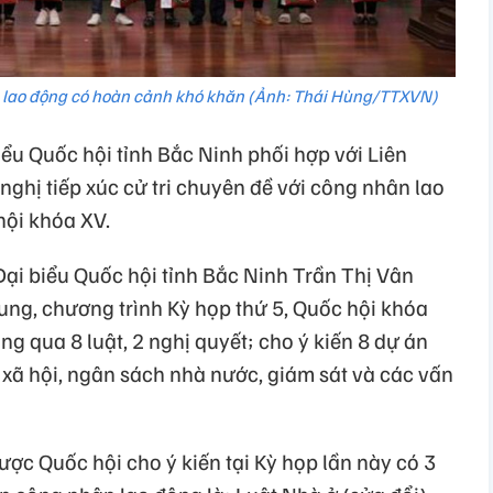
, lao động có hoàn cảnh khó khăn (Ảnh: Thái Hùng/TTXVN)
ểu Quốc hội tỉnh Bắc Ninh phối hợp với Liên
nghị tiếp xúc cử tri chuyên đề với công nhân lao
hội khóa XV.
Đại biểu Quốc hội tỉnh Bắc Ninh Trần Thị Vân
 dung, chương trình Kỳ họp thứ 5, Quốc hội khóa
ng qua 8 luật, 2 nghị quyết; cho ý kiến 8 dự án
, xã hội, ngân sách nhà nước, giám sát và các vấn
được Quốc hội cho ý kiến tại Kỳ họp lần này có 3