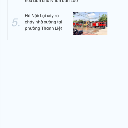
hòa Dân chủ Nhân dân Lào
Hà Nội: Lại xảy ra
cháy nhà xưởng tại
phường Thanh Liệt