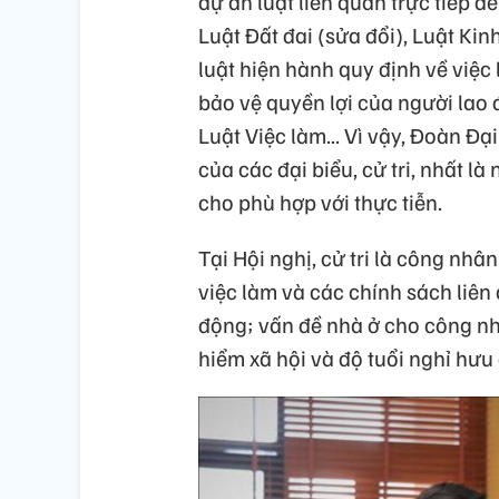
dự án luật liên quan trực tiếp đ
Luật Đất đai (sửa đổi), Luật Kin
luật hiện hành quy định về việc
bảo vệ quyền lợi của người lao
Luật Việc làm... Vì vậy, Đoàn Đ
của các đại biểu, cử tri, nhất l
cho phù hợp với thực tiễn.
Tại Hội nghị, cử tri là công nh
việc làm và các chính sách liên
động; vấn đề nhà ở cho công nh
hiểm xã hội và độ tuổi nghỉ hư