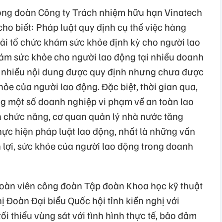
công đoàn Công ty Trách nhiệm hữu hạn Vinatech
ho biết: Pháp luật quy định cụ thể việc hàng
i tổ chức khám sức khỏe định kỳ cho người lao
khám sức khỏe cho người lao động tại nhiều doanh
, nhiều nội dung được quy định nhưng chưa được
ỏe của người lao động. Đặc biệt, thời gian qua,
rạng một số doanh nghiệp vi phạm về an toàn lao
an chức năng, cơ quan quản lý nhà nước tăng
thực hiện pháp luật lao động, nhất là những vấn
n lợi, sức khỏe của người lao động trong doanh
đoàn viên công đoàn Tập đoàn Khoa học kỹ thuật
 Đoàn Đại biểu Quốc hội tỉnh kiến nghị với
ối thiểu vùng sát với tình hình thực tế, bảo đảm