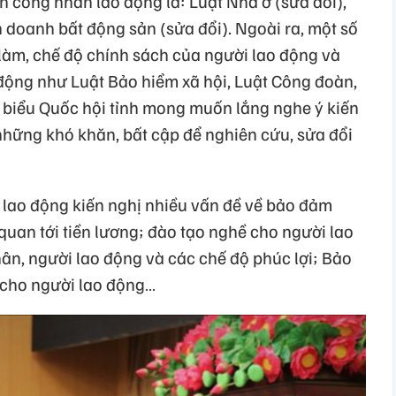
ến công nhân lao động là: Luật Nhà ở (sửa đổi),
h doanh bất động sản (sửa đổi). Ngoài ra, một số
 làm, chế độ chính sách của người lao động và
 động như Luật Bảo hiểm xã hội, Luật Công đoàn,
ại biểu Quốc hội tỉnh mong muốn lắng nghe ý kiến
à những khó khăn, bất cập để nghiên cứu, sửa đổi
ân lao động kiến nghị nhiều vấn đề về bảo đảm
 quan tới tiền lương; đào tạo nghề cho người lao
ân, người lao động và các chế độ phúc lợi; Bảo
u cho người lao động…