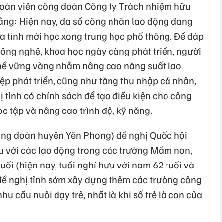
(đoàn viên công đoàn Công ty Trách nhiệm hữu
ằng: Hiện nay, đa số công nhân lao động đang
ủa tỉnh mới học xong trung học phổ thông. Để đáp
công nghệ, khoa học ngày càng phát triển, người
hề vững vàng nhằm nâng cao năng suất lao
p phát triển, cũng như tăng thu nhập cá nhân,
ị tỉnh có chính sách để tạo điều kiện cho công
c tập và nâng cao trình độ, kỹ năng.
Công đoàn huyện Yên Phong) đề nghị Quốc hội
ưu với các lao động trong các trường Mầm non,
uổi (hiện nay, tuổi nghỉ hưu với nam 62 tuổi và
i đề nghị tỉnh sớm xây dựng thêm các trường công
u cầu nuôi dạy trẻ, nhất là khi số trẻ là con của