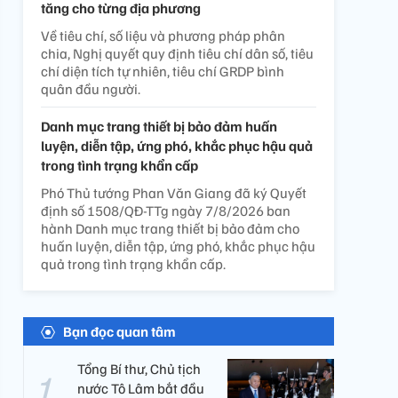
tăng cho từng địa phương
Về tiêu chí, số liệu và phương pháp phân
chia, Nghị quyết quy định tiêu chí dân số, tiêu
chí diện tích tự nhiên, tiêu chí GRDP bình
quân đầu người.
Danh mục trang thiết bị bảo đảm huấn
luyện, diễn tập, ứng phó, khắc phục hậu quả
trong tình trạng khẩn cấp
Phó Thủ tướng Phan Văn Giang đã ký Quyết
định số 1508/QĐ-TTg ngày 7/8/2026 ban
hành Danh mục trang thiết bị bảo đảm cho
huấn luyện, diễn tập, ứng phó, khắc phục hậu
quả trong tình trạng khẩn cấp.
Bạn đọc quan tâm
Tổng Bí thư, Chủ tịch
nước Tô Lâm bắt đầu