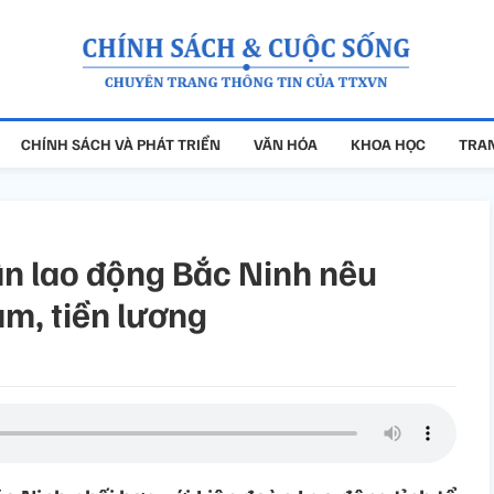
CHÍNH SÁCH VÀ PHÁT TRIỂN
VĂN HÓA
KHOA HỌC
TRAN
ân lao động Bắc Ninh nêu
àm, tiền lương