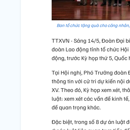
Ban tổ chức tặng quà cho công nhân
TTXVN - Sáng 14/5, Đoàn Đại bi
đoàn Lao động tỉnh tổ chức Hội 
động, trước Kỳ họp thứ 5, Quốc 
Tại Hội nghị, Phó Trưởng đoàn 
thông tin với cử tri dự kiến nội
XV. Theo đó, Kỳ họp xem xét, thô
luật; xem xét các vấn đề kinh tế
đề quan trọng khác.
Đặc biệt, trong số 8 dự án luật 