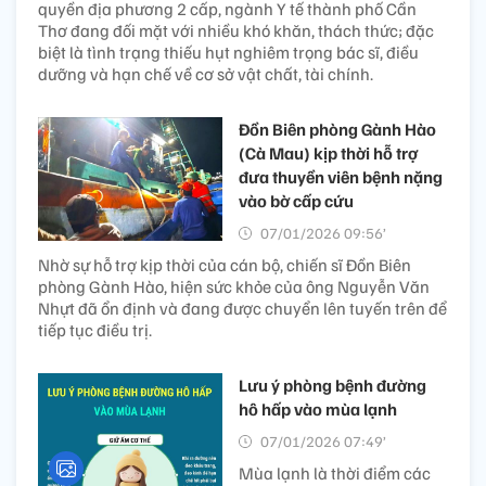
quyền địa phương 2 cấp, ngành Y tế thành phố Cần
Thơ đang đối mặt với nhiều khó khăn, thách thức; đặc
biệt là tình trạng thiếu hụt nghiêm trọng bác sĩ, điều
dưỡng và hạn chế về cơ sở vật chất, tài chính.
Đồn Biên phòng Gành Hào
(Cà Mau) kịp thời hỗ trợ
đưa thuyền viên bệnh nặng
vào bờ cấp cứu
07/01/2026 09:56’
Nhờ sự hỗ trợ kịp thời của cán bộ, chiến sĩ Đồn Biên
phòng Gành Hào, hiện sức khỏe của ông Nguyễn Văn
Nhựt đã ổn định và đang được chuyển lên tuyến trên để
tiếp tục điều trị.
Lưu ý phòng bệnh đường
hô hấp vào mùa lạnh
07/01/2026 07:49’
Mùa lạnh là thời điểm các