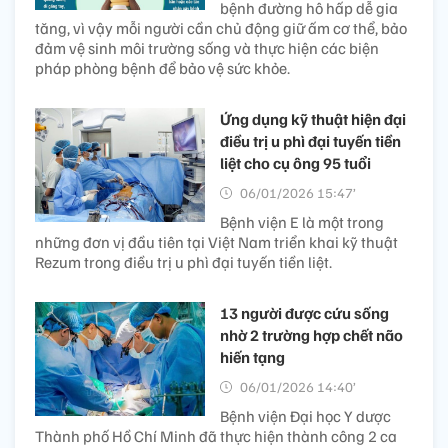
bệnh đường hô hấp dễ gia
tăng, vì vậy mỗi người cần chủ động giữ ấm cơ thể, bảo
đảm vệ sinh môi trường sống và thực hiện các biện
pháp phòng bệnh để bảo vệ sức khỏe.
Ứng dụng kỹ thuật hiện đại
điều trị u phì đại tuyến tiền
liệt cho cụ ông 95 tuổi
06/01/2026 15:47’
Bệnh viện E là một trong
những đơn vị đầu tiên tại Việt Nam triển khai kỹ thuật
Rezum trong điều trị u phì đại tuyến tiền liệt.
13 người được cứu sống
nhờ 2 trường hợp chết não
hiến tạng
06/01/2026 14:40’
Bệnh viện Đại học Y dược
Thành phố Hồ Chí Minh đã thực hiện thành công 2 ca