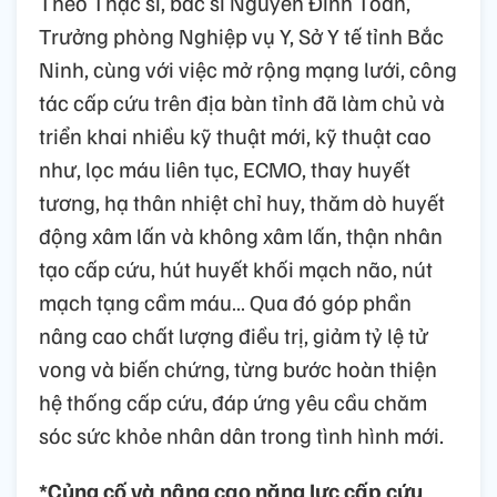
Theo Thạc sĩ, bác sĩ Nguyễn Đình Toàn,
Trưởng phòng Nghiệp vụ Y, Sở Y tế tỉnh Bắc
Ninh, cùng với việc mở rộng mạng lưới, công
tác cấp cứu trên địa bàn tỉnh đã làm chủ và
triển khai nhiều kỹ thuật mới, kỹ thuật cao
như, lọc máu liên tục, ECMO, thay huyết
tương, hạ thân nhiệt chỉ huy, thăm dò huyết
động xâm lấn và không xâm lấn, thận nhân
tạo cấp cứu, hút huyết khối mạch não, nút
mạch tạng cầm máu… Qua đó góp phần
nâng cao chất lượng điều trị, giảm tỷ lệ tử
vong và biến chứng, từng bước hoàn thiện
hệ thống cấp cứu, đáp ứng yêu cầu chăm
sóc sức khỏe nhân dân trong tình hình mới.
*Củng cố và nâng cao năng lực cấp cứu