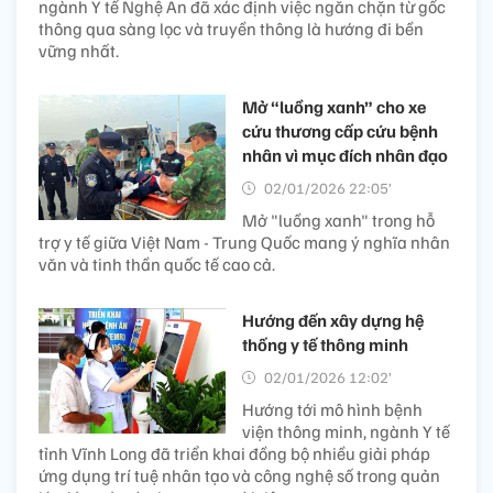
ngành Y tế Nghệ An đã xác định việc ngăn chặn từ gốc
thông qua sàng lọc và truyền thông là hướng đi bền
vững nhất.
Mở “luồng xanh” cho xe
cứu thương cấp cứu bệnh
nhân vì mục đích nhân đạo
02/01/2026 22:05’
Mở "luồng xanh" trong hỗ
trợ y tế giữa Việt Nam - Trung Quốc mang ý nghĩa nhân
văn và tinh thần quốc tế cao cả.
Hướng đến xây dựng hệ
thống y tế thông minh
02/01/2026 12:02’
Hướng tới mô hình bệnh
viện thông minh, ngành Y tế
tỉnh Vĩnh Long đã triển khai đồng bộ nhiều giải pháp
ứng dụng trí tuệ nhân tạo và công nghệ số trong quản