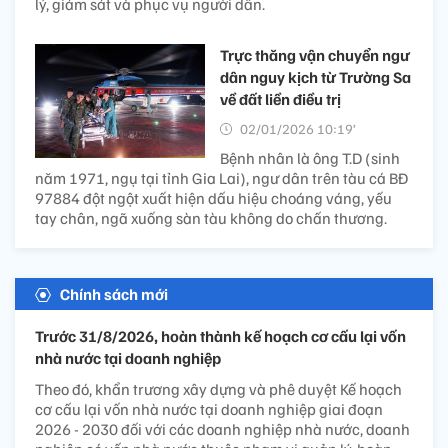
lý, giám sát và phục vụ người dân.
Trực thăng vận chuyển ngư
dân nguy kịch từ Trường Sa
về đất liền điều trị
02/01/2026 10:19’
Bệnh nhân là ông T.D (sinh
năm 1971, ngụ tại tỉnh Gia Lai), ngư dân trên tàu cá BĐ
97884 đột ngột xuất hiện dấu hiệu choáng váng, yếu
tay chân, ngã xuống sàn tàu không do chấn thương.
Chính sách mới
Trước 31/8/2026, hoàn thành kế hoạch cơ cấu lại vốn
nhà nước tại doanh nghiệp
Theo đó, khẩn trương xây dựng và phê duyệt Kế hoạch
cơ cấu lại vốn nhà nước tại doanh nghiệp giai đoạn
2026 - 2030 đối với các doanh nghiệp nhà nước, doanh