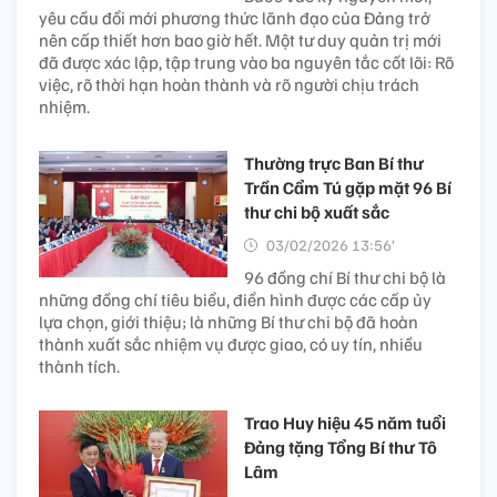
yêu cầu đổi mới phương thức lãnh đạo của Đảng trở
nên cấp thiết hơn bao giờ hết. Một tư duy quản trị mới
đã được xác lập, tập trung vào ba nguyên tắc cốt lõi: Rõ
việc, rõ thời hạn hoàn thành và rõ người chịu trách
nhiệm.
Thường trực Ban Bí thư
Trần Cẩm Tú gặp mặt 96 Bí
thư chi bộ xuất sắc
03/02/2026 13:56’
96 đồng chí Bí thư chi bộ là
những đồng chí tiêu biểu, điển hình được các cấp ủy
lựa chọn, giới thiệu; là những Bí thư chi bộ đã hoàn
thành xuất sắc nhiệm vụ được giao, có uy tín, nhiều
thành tích.
Trao Huy hiệu 45 năm tuổi
Đảng tặng Tổng Bí thư Tô
Lâm ​