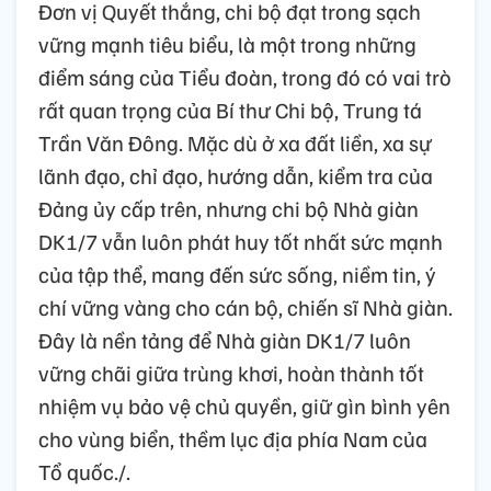
Đơn vị Quyết thắng, chi bộ đạt trong sạch
vững mạnh tiêu biểu, là một trong những
điểm sáng của Tiểu đoàn, trong đó có vai trò
rất quan trọng của Bí thư Chi bộ, Trung tá
Trần Văn Đông. Mặc dù ở xa đất liền, xa sự
lãnh đạo, chỉ đạo, hướng dẫn, kiểm tra của
Đảng ủy cấp trên, nhưng chi bộ Nhà giàn
DK1/7 vẫn luôn phát huy tốt nhất sức mạnh
của tập thể, mang đến sức sống, niềm tin, ý
chí vững vàng cho cán bộ, chiến sĩ Nhà giàn.
Đây là nền tảng để Nhà giàn DK1/7 luôn
vững chãi giữa trùng khơi, hoàn thành tốt
nhiệm vụ bảo vệ chủ quyền, giữ gìn bình yên
cho vùng biển, thềm lục địa phía Nam của
Tổ quốc./.