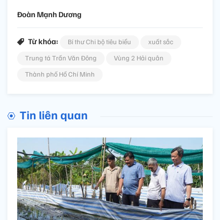
Đoàn Mạnh Dương
Từ khóa:
Bí thư Chi bộ tiêu biểu
xuất sắc
Trung tá Trần Văn Đông
Vùng 2 Hải quân
Thành phố Hồ Chí Minh
Tin liên quan