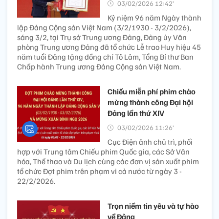
03/02/2026 12:42’
Kỷ niệm 96 năm Ngày thành
lập Đảng Cộng sản Việt Nam (3/2/1930 - 3/2/2026),
sáng 3/2, tại Trụ sở Trung ương Đảng, Đảng ủy Văn
phòng Trung ương Đảng đã tổ chức Lễ trao Huy hiệu 45
năm tuổi Đảng tặng đồng chí Tô Lâm, Tổng Bí thư Ban
Chấp hành Trung ương Đảng Cộng sản Việt Nam.
Chiếu miễn phí phim chào
mừng thành công Đại hội
Đảng lần thứ XIV
03/02/2026 11:26’
Cục Điện ảnh chủ trì, phối
hợp với Trung tâm Chiếu phim Quốc gia, các Sở Văn
hóa, Thể thao và Du lịch cùng các đơn vị sản xuất phim
tổ chức Đợt phim trên phạm vi cả nước từ ngày 3 -
22/2/2026.
Trọn niềm tin yêu và tự hào
về Đảng