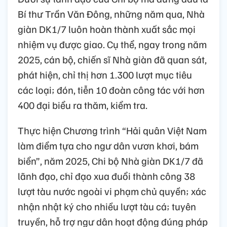
Bí thư Trần Văn Đông, những năm qua, Nhà
giàn DK1/7 luôn hoàn thành xuất sắc mọi
nhiệm vụ được giao. Cụ thể, ngay trong năm
2025, cán bộ, chiến sĩ Nhà giàn đã quan sát,
phát hiện, chỉ thị hơn 1.300 lượt mục tiêu
các loại; đón, tiễn 10 đoàn công tác với hơn
400 đại biểu ra thăm, kiểm tra.
Thực hiện Chương trình “Hải quân Việt Nam
làm điểm tựa cho ngư dân vươn khơi, bám
biển”, năm 2025, Chi bộ Nhà giàn DK1/7 đã
lãnh đạo, chỉ đạo xua đuổi thành công 38
lượt tàu nước ngoài vi phạm chủ quyền; xác
nhận nhật ký cho nhiều lượt tàu cá; tuyên
truyền, hỗ trợ ngư dân hoạt động đúng pháp