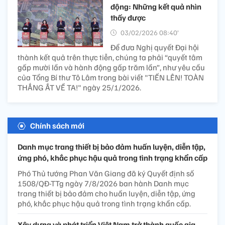
động: Những kết quả nhìn
thấy được
03/02/2026 08:40’
Để đưa Nghị quyết Đại hội
thành kết quả trên thực tiễn, chúng ta phải “quyết tâm
gấp mười lần và hành động gấp trăm lần”, như yêu cầu
của Tổng Bí thư Tô Lâm trong bài viết "TIẾN LÊN! TOÀN
THẮNG ẮT VỀ TA!" ngày 25/1/2026.
Chính sách mới
Danh mục trang thiết bị bảo đảm huấn luyện, diễn tập,
ứng phó, khắc phục hậu quả trong tình trạng khẩn cấp
Phó Thủ tướng Phan Văn Giang đã ký Quyết định số
1508/QĐ-TTg ngày 7/8/2026 ban hành Danh mục
trang thiết bị bảo đảm cho huấn luyện, diễn tập, ứng
phó, khắc phục hậu quả trong tình trạng khẩn cấp.
Xây dựng và phát triển Việt Nam trở thành quốc gia