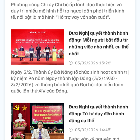
Phương cùng Chi ủy Chi bộ ấp lãnh đạo thực hiện và
duy trì nhiều mô hình hỗ trợ người dân phát triển kinh
tế, nổi bật là mô hình “Hỗ trợ vay vốn sản xuất”.
Đưa Nghị quyết thành hành
động: Mỗi người bắt đầu từ
những việc nhỏ nhất, cụ thể
nhất
03/02/2026 15:26’
Ngày 3/2, Thành ủy Đà Nẵng tổ chức sinh hoạt chính trị
kỷ niệm 96 năm Ngày thành lập Đảng (3/2/1930 -
3/2/2026) và thông báo kết quả Đại hội đại biểu toàn
quốc lần thứ XIV của Đảng.
Đưa Nghị quyết thành hành
động: Từ tư duy đến hành
động cụ thể
03/02/2026 14:45’
Bước vào kỷ nguyên mới,