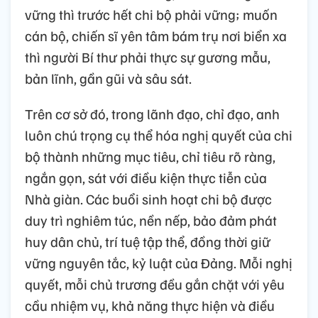
vững thì trước hết chi bộ phải vững; muốn
cán bộ, chiến sĩ yên tâm bám trụ nơi biển xa
thì người Bí thư phải thực sự gương mẫu,
bản lĩnh, gần gũi và sâu sát.
Trên cơ sở đó, trong lãnh đạo, chỉ đạo, anh
luôn chú trọng cụ thể hóa nghị quyết của chi
bộ thành những mục tiêu, chỉ tiêu rõ ràng,
ngắn gọn, sát với điều kiện thực tiễn của
Nhà giàn. Các buổi sinh hoạt chi bộ được
duy trì nghiêm túc, nền nếp, bảo đảm phát
huy dân chủ, trí tuệ tập thể, đồng thời giữ
vững nguyên tắc, kỷ luật của Đảng. Mỗi nghị
quyết, mỗi chủ trương đều gắn chặt với yêu
cầu nhiệm vụ, khả năng thực hiện và điều