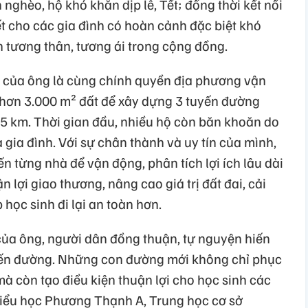
nghèo, hộ khó khăn dịp lễ, Tết; đồng thời kết nối
t cho các gia đình có hoàn cảnh đặc biệt khó
n tương thân, tương ái trong cộng đồng.
 của ông là cùng chính quyền địa phương vận
hơn 3.000 m² đất để xây dựng 3 tuyến đường
,5 km. Thời gian đầu, nhiều hộ còn băn khoăn do
 gia đình. Với sự chân thành và uy tín của mình,
 từng nhà để vận động, phân tích lợi ích lâu dài
lợi giao thương, nâng cao giá trị đất đai, cải
 học sinh đi lại an toàn hơn.
ý của ông, người dân đồng thuận, tự nguyện hiến
uyến đường. Những con đường mới không chỉ phục
mà còn tạo điều kiện thuận lợi cho học sinh các
iểu học Phương Thạnh A, Trung học cơ sở