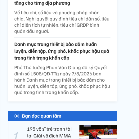
tăng cho từng địa phương
Về tiêu chí, số liệu và phương pháp phân
chia, Nghị quyết quy định tiêu chí dân số, tiêu
chí diện tích tự nhiên, tiêu chí GRDP bình
quân đầu người.
Danh mục trang thiết bị bảo đảm huấn
luyện, diễn tập, ứng phó, khắc phục hậu quả
trong tình trạng khẩn cấp
Phó Thủ tướng Phan Văn Giang đã ký Quyết
định số 1508/QĐ-TTg ngày 7/8/2026 ban
hành Danh mục trang thiết bị bảo đảm cho
huấn luyện, diễn tập, ứng phó, khắc phục hậu
quả trong tình trạng khẩn cấp.
Bạn đọc quan tâm
195 võ sĩ trẻ tranh tài
tại Giải vô địch MMA