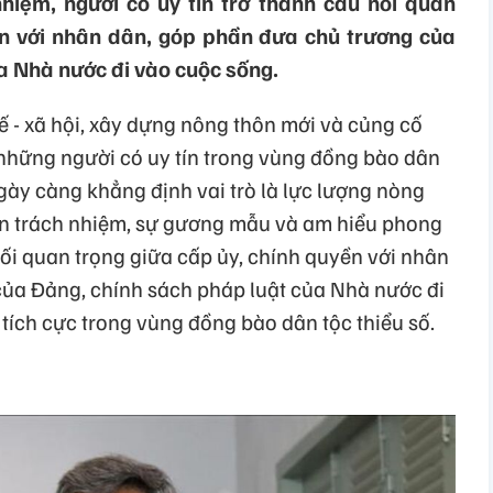
nhiệm, người có uy tín trở thành cầu nối quan
ền với nhân dân, góp phần đưa chủ trương của
a Nhà nước đi vào cuộc sống.
 tế - xã hội, xây dựng nông thôn mới và củng cố
 những người có uy tín trong vùng đồng bào dân
gày càng khẳng định vai trò là lực lượng nòng
thần trách nhiệm, sự gương mẫu và am hiểu phong
nối quan trọng giữa cấp ủy, chính quyền với nhân
ủa Đảng, chính sách pháp luật của Nhà nước đi
tích cực trong vùng đồng bào dân tộc thiểu số.