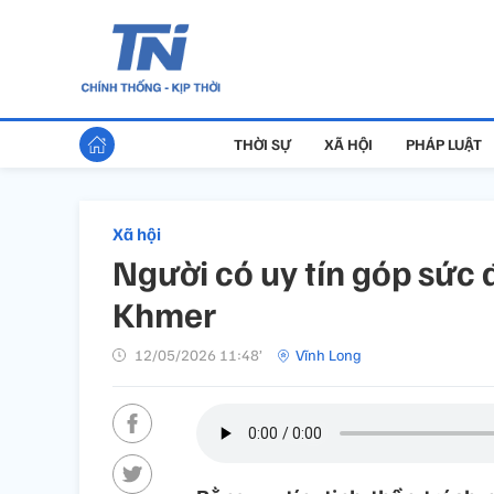
THỜI SỰ
XÃ HỘI
PHÁP LUẬT
Xã hội
Người có uy tín góp sức 
Khmer
12/05/2026 11:48’
Vĩnh Long