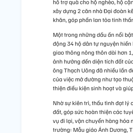
hỗ trợ quà cho hộ nghèo, hộ cận 
xây dựng 2 căn nhà Đại đoàn kế
khăn, góp phần lan tỏa tinh thầ
Một trong những dấu ấn nổi bật
động 34 hộ dân tự nguyện hiến 
giao thông nông thôn dài hơn 1
ảnh hưởng đến diện tích đất của
ông Thạch Uông đã nhiều lần đến
của việc mở đường như tạo thuận 
thiện điều kiện sinh hoạt và giúp
Nhờ sự kiên trì, thấu tình đạt l
đất, góp sức hoàn thiện các t
vụ đi lại, vận chuyển hàng hóa 
trường: Mẫu giáo Ánh Dương, T