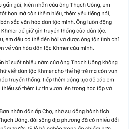
o gần gũi, kiên nhẫn của ông Thạch Uông, em
 tốt hơn mà còn thêm hiểu, thêm yêu tiếng nói,
à bản sắc văn hóa dân tộc mình. Ông luôn động
Khmer để giữ gìn truyền thống của dân tộc.
, em đều có thể đến hỏi và được ông tận tình chỉ
ơn về văn hóa dân tộc Khmer của mình.
ền bỉ suốt nhiều năm của ông Thạch Uông không
 chữ viết dân tộc Khmer cho thế hệ trẻ mà còn vun
hóa truyền thống, tiếp thêm động lực để các em
thiểu số thêm tự tin vươn lên trong học tập và
Ban nhân dân ấp Chợ, nhờ sự đồng hành tích
hạch Uông, đời sống địa phương đã có nhiều đổi
 năm trước, tỷ lệ hộ nghèo trong ấp chiếm hơn