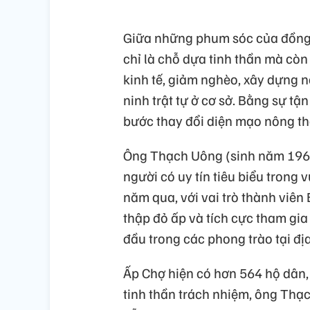
Giữa những phum sóc của đồng 
chỉ là chỗ dựa tinh thần mà còn
kinh tế, giảm nghèo, xây dựng n
ninh trật tự ở cơ sở. Bằng sự t
bước thay đổi diện mạo nông th
Ông Thạch Uông (sinh năm 1964
người có uy tín tiêu biểu trong
năm qua, với vai trò thành viên
thập đỏ ấp và tích cực tham gia
đầu trong các phong trào tại đị
Ấp Chợ hiện có hơn 564 hộ dân
tinh thần trách nhiệm, ông Th