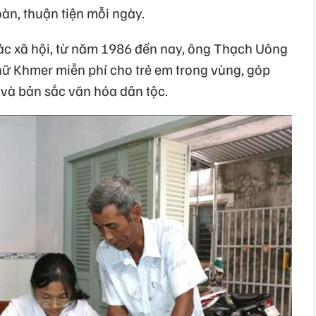
n, thuận tiện mỗi ngày.
tác xã hội, từ năm 1986 đến nay, ông Thạch Uông
chữ Khmer miễn phí cho trẻ em trong vùng, góp
t và bản sắc văn hóa dân tộc.