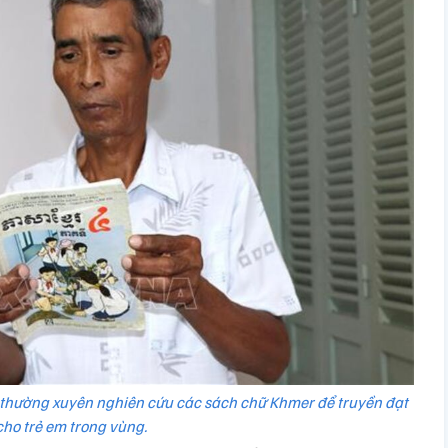
 thường xuyên nghiên cứu các sách chữ Khmer để truyền đạt
cho trẻ em trong vùng.