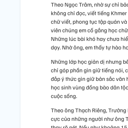
Theo Ngọc Trâm, nhờ sự chỉ bả
không chỉ đọc, viết tiếng Khmer
chữ viết, phong tục tập quán v
viên chúng em cố gắng học chữ 
Những lúc bài khó hay chưa hiểu
dạy. Nhờ ông, em thấy tự hào h
Những lớp học giản dị nhưng b
chỉ góp phần gìn giữ tiếng nói,
đắp ý thức gìn giữ bản sắc văn 
học sinh vùng đồng bào dân tộc 
cuộc sống.
Theo ông Thạch Riêng, Trưởng 
cực của những người như ông T
thay rõ nét. Nếu như khoảng 15