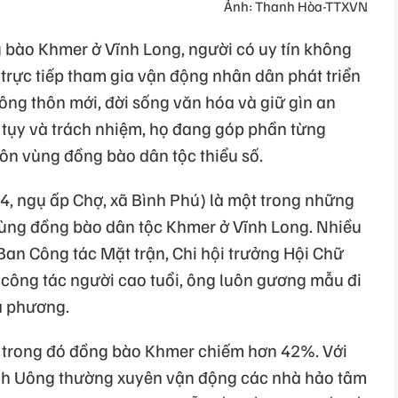
Ảnh: Thanh Hòa-TTXVN
bào Khmer ở Vĩnh Long, người có uy tín không
 trực tiếp tham gia vận động nhân dân phát triển
ông thôn mới, đời sống văn hóa và giữ gìn an
ận tụy và trách nhiệm, họ đang góp phần từng
ôn vùng đồng bào dân tộc thiểu số.
, ngụ ấp Chợ, xã Bình Phú) là một trong những
 vùng đồng bào dân tộc Khmer ở Vĩnh Long. Nhiều
 Ban Công tác Mặt trận, Chi hội trưởng Hội Chữ
 công tác người cao tuổi, ông luôn gương mẫu đi
a phương.
, trong đó đồng bào Khmer chiếm hơn 42%. Với
ạch Uông thường xuyên vận động các nhà hảo tâm