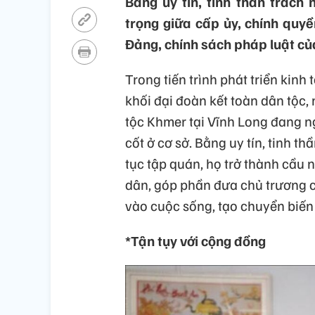
Bằng uy tín, tinh thần trách 
trọng giữa cấp ủy, chính quy
Đảng, chính sách pháp luật củ
Trong tiến trình phát triển kinh
khối đại đoàn kết toàn dân tộc,
tộc Khmer tại Vĩnh Long đang n
cốt ở cơ sở. Bằng uy tín, tinh 
tục tập quán, họ trở thành cầu 
dân, góp phần đưa chủ trương c
vào cuộc sống, tạo chuyển biến 
*Tận tụy với cộng đồng