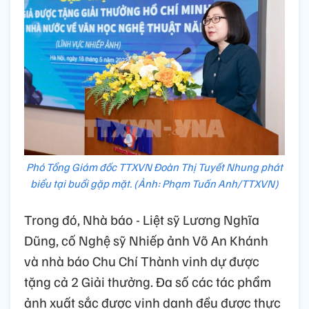
Phó Tổng Giám đốc TTXVN Đoàn Thị Tuyết Nhung phát
biểu tại buổi gặp mặt. (Ảnh: Phạm Tuấn Anh/TTXVN)
Trong đó, Nhà báo - Liệt sỹ Lương Nghĩa
Dũng, cố Nghệ sỹ Nhiếp ảnh Võ An Khánh
và nhà báo Chu Chí Thành vinh dự được
tặng cả 2 Giải thưởng. Đa số các tác phẩm
ảnh xuất sắc được vinh danh đều được thực