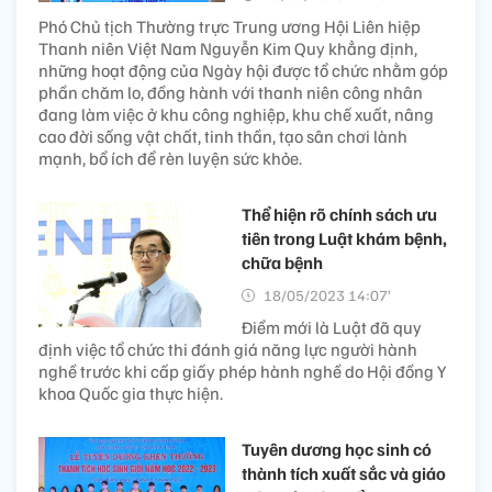
Phó Chủ tịch Thường trực Trung ương Hội Liên hiệp
Thanh niên Việt Nam Nguyễn Kim Quy khẳng định,
những hoạt động của Ngày hội được tổ chức nhằm góp
phần chăm lo, đồng hành với thanh niên công nhân
đang làm việc ở khu công nghiệp, khu chế xuất, nâng
cao đời sống vật chất, tinh thần, tạo sân chơi lành
mạnh, bổ ích để rèn luyện sức khỏe.
Thể hiện rõ chính sách ưu
tiên trong Luật khám bệnh,
chữa bệnh
18/05/2023 14:07’
Điểm mới là Luật đã quy
định việc tổ chức thi đánh giá năng lực người hành
nghề trước khi cấp giấy phép hành nghề do Hội đồng Y
khoa Quốc gia thực hiện.
Tuyên dương học sinh có
thành tích xuất sắc và giáo