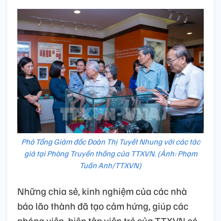
Phó Tổng Giám đốc Đoàn Thị Tuyết Nhung với các tác
giả tại Phòng Truyền thống của TTXVN. (Ảnh: Phạm
Tuấn Anh/TTXVN)
Những chia sẻ, kinh nghiệm của các nhà
báo lão thành đã tạo cảm hứng, giúp các
phóng viên, biên tập viên trẻ của TTXVN có