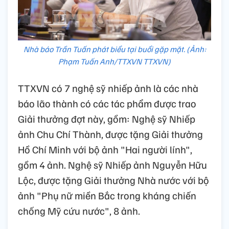
Nhà báo Trần Tuấn phát biểu tại buổi gặp mặt. (Ảnh:
Phạm Tuấn Anh/TTXVN TTXVN)
TTXVN có 7 nghệ sỹ nhiếp ảnh là các nhà
báo lão thành có các tác phẩm được trao
Giải thưởng đợt này, gồm: Nghệ sỹ Nhiếp
ảnh Chu Chí Thành, được tặng Giải thưởng
Hồ Chí Minh với bộ ảnh "Hai người lính",
gồm 4 ảnh. Nghệ sỹ Nhiếp ảnh Nguyễn Hữu
Lộc, được tặng Giải thưởng Nhà nước với bộ
ảnh "Phụ nữ miền Bắc trong kháng chiến
chống Mỹ cứu nước", 8 ảnh.