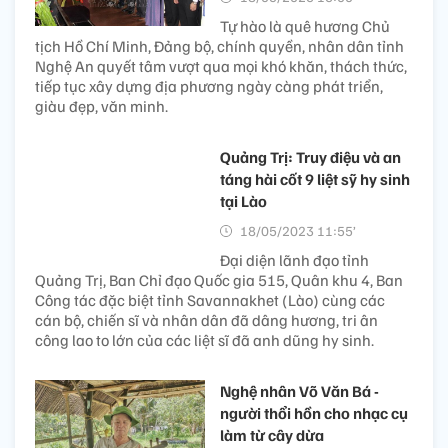
Tự hào là quê hương Chủ
tịch Hồ Chí Minh, Đảng bộ, chính quyền, nhân dân tỉnh
Nghệ An quyết tâm vượt qua mọi khó khăn, thách thức,
tiếp tục xây dựng địa phương ngày càng phát triển,
giàu đẹp, văn minh.
Quảng Trị: Truy điệu và an
táng hài cốt 9 liệt sỹ hy sinh
tại Lào
18/05/2023 11:55’
Đại diện lãnh đạo tỉnh
Quảng Trị, Ban Chỉ đạo Quốc gia 515, Quân khu 4, Ban
Công tác đặc biệt tỉnh Savannakhet (Lào) cùng các
cán bộ, chiến sĩ và nhân dân đã dâng hương, tri ân
công lao to lớn của các liệt sĩ đã anh dũng hy sinh.
Nghệ nhân Võ Văn Bá -
người thổi hồn cho nhạc cụ
làm từ cây dừa