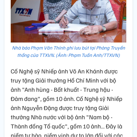
Nhà báo Phạm Văn Thính ghi lưu bút tại Phòng Truyền
thống của TTXVN. (Ảnh: Phạm Tuấn Anh/TTXVN)
Cố Nghệ sỹ Nhiếp ảnh Võ An Khánh được
truy tặng Giải thưởng Hồ Chí Minh với bộ
ảnh "Anh hùng - Bất khuất - Trung hậu -
Đảm đang", gồm 10 ảnh. Cố Nghệ sỹ Nhiếp
ảnh Nguyễn Đặng được truy tặng Giải
thưởng Nhà nước với bộ ảnh "Nam bộ -
Thành đồng Tổ quốc", gồm 10 ảnh… Đây là
niềm tự hào, niềm vinh dự to lớn đối với các