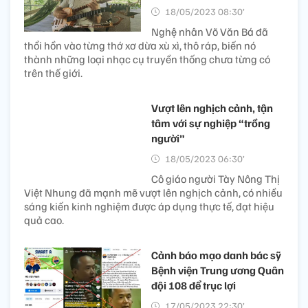
18/05/2023 08:30’
Nghệ nhân Võ Văn Bá đã
thổi hồn vào từng thớ xơ dừa xù xì, thô ráp, biến nó
thành những loại nhạc cụ truyền thống chưa từng có
trên thế giới.
Vượt lên nghịch cảnh, tận
tâm với sự nghiệp “trồng
người”
18/05/2023 06:30’
Cô giáo người Tày Nông Thị
Việt Nhung đã mạnh mẽ vượt lên nghịch cảnh, có nhiều
sáng kiến kinh nghiệm được áp dụng thực tế, đạt hiệu
quả cao.
Cảnh báo mạo danh bác sỹ
Bệnh viện Trung ương Quân
đội 108 để trục lợi
17/05/2023 22:30’