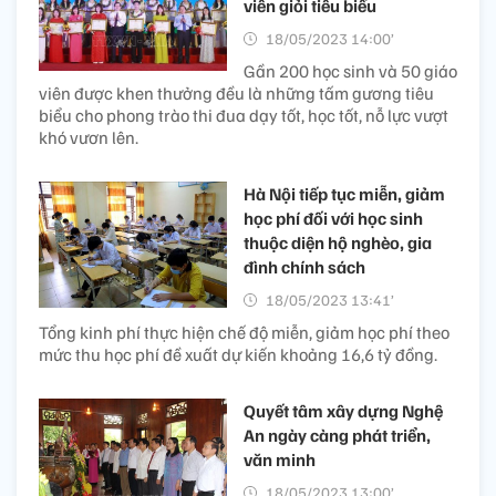
viên giỏi tiêu biểu
18/05/2023 14:00’
Gần 200 học sinh và 50 giáo
viên được khen thưởng đều là những tấm gương tiêu
biểu cho phong trào thi đua dạy tốt, học tốt, nỗ lực vượt
khó vươn lên.
Hà Nội tiếp tục miễn, giảm
học phí đối với học sinh
thuộc diện hộ nghèo, gia
đình chính sách
18/05/2023 13:41’
Tổng kinh phí thực hiện chế độ miễn, giảm học phí theo
mức thu học phí đề xuất dự kiến khoảng 16,6 tỷ đồng.
Quyết tâm xây dựng Nghệ
An ngày càng phát triển,
văn minh
18/05/2023 13:00’