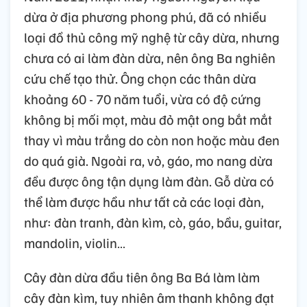
dừa ở địa phương phong phú, đã có nhiều
loại đồ thủ công mỹ nghệ từ cây dừa, nhưng
chưa có ai làm đàn dừa, nên ông Ba nghiên
cứu chế tạo thử. Ông chọn các thân dừa
khoảng 60 - 70 năm tuổi, vừa có độ cứng
không bị mối mọt, màu đỏ mật ong bắt mắt
thay vì màu trắng do còn non hoặc màu đen
do quá già. Ngoài ra, vỏ, gáo, mo nang dừa
đều được ông tận dụng làm đàn. Gỗ dừa có
thể làm được hầu như tất cả các loại đàn,
như: đàn tranh, đàn kìm, cò, gáo, bầu, guitar,
mandolin, violin…
Cây đàn dừa đầu tiên ông Ba Bá làm làm
cây đàn kìm, tuy nhiên âm thanh không đạt