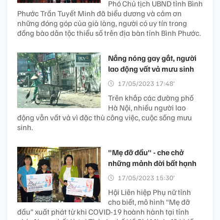
Phó Chủ tịch UBND tỉnh Bình
Phước Trần Tuyết Minh đã biểu dương và cảm ơn
những đóng góp của già làng, người có uy tín trong
đồng bào dân tộc thiểu số trên địa bàn tỉnh Bình Phước.
Nắng nóng gay gắt, người
lao động vất vả mưu sinh
17/05/2023 17:48’
Trên khắp các đường phố
Hà Nội, nhiều người lao
động vẫn vất vả vì đặc thù công việc, cuộc sống mưu
sinh.
"Mẹ đỡ đầu" - che chở
những mảnh đời bất hạnh
17/05/2023 15:30’
Hội Liên hiệp Phụ nữ tỉnh
cho biết, mô hình “Mẹ đỡ
đầu” xuất phát từ khi COVID-19 hoành hành tại tỉnh