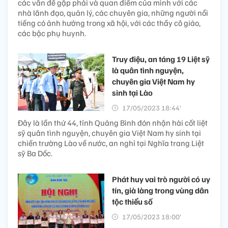
các vấn đề gặp phải và quan điểm của mình với các
nhà lãnh đạo, quản lý, các chuyên gia, những người nổi
tiếng có ảnh hưởng trong xã hội, với các thầy cô giáo,
các bậc phụ huynh.
Truy điệu, an táng 19 Liệt sỹ
là quân tình nguyện,
chuyên gia Việt Nam hy
sinh tại Lào
17/05/2023 18:44’
Đây là lần thứ 44, tỉnh Quảng Bình đón nhận hài cốt liệt
sỹ quân tình nguyện, chuyên gia Việt Nam hy sinh tại
chiến trường Lào về nước, an nghỉ tại Nghĩa trang Liệt
sỹ Ba Dốc.
Phát huy vai trò người có uy
tín, già làng trong vùng dân
tộc thiểu số
17/05/2023 18:00’