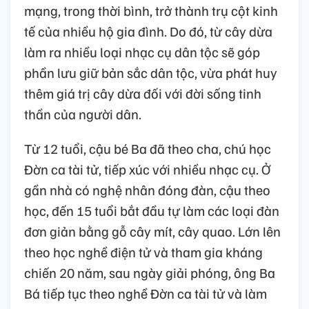
mạng, trong thời bình, trở thành trụ cột kinh
tế của nhiều hộ gia đình. Do đó, từ cây dừa
làm ra nhiều loại nhạc cụ dân tộc sẽ góp
phần lưu giữ bản sắc dân tộc, vừa phát huy
thêm giá trị cây dừa đối với đời sống tinh
thần của người dân.
Từ 12 tuổi, cậu bé Ba đã theo cha, chú học
Đờn ca tài tử, tiếp xúc với nhiều nhạc cụ. Ở
gần nhà có nghệ nhân đóng đàn, cậu theo
học, đến 15 tuổi bắt đầu tự làm các loại đàn
đơn giản bằng gỗ cây mít, cây quao. Lớn lên
theo học nghề điện tử và tham gia kháng
chiến 20 năm, sau ngày giải phóng, ông Ba
Bá tiếp tục theo nghề Đờn ca tài tử và làm