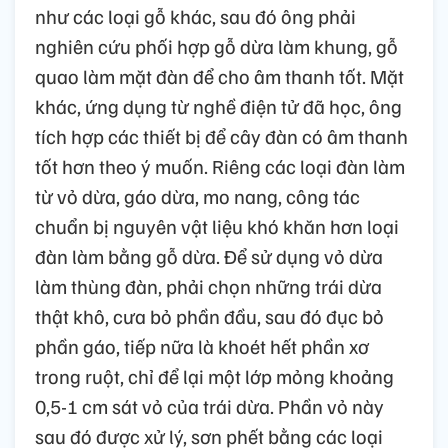
như các loại gỗ khác, sau đó ông phải
nghiên cứu phối hợp gỗ dừa làm khung, gỗ
quao làm mặt đàn để cho âm thanh tốt. Mặt
khác, ứng dụng từ nghề điện tử đã học, ông
tích hợp các thiết bị để cây đàn có âm thanh
tốt hơn theo ý muốn. Riêng các loại đàn làm
từ vỏ dừa, gáo dừa, mo nang, công tác
chuẩn bị nguyên vật liệu khó khăn hơn loại
đàn làm bằng gỗ dừa. Để sử dụng vỏ dừa
làm thùng đàn, phải chọn những trái dừa
thật khô, cưa bỏ phần đầu, sau đó đục bỏ
phần gáo, tiếp nữa là khoét hết phần xơ
trong ruột, chỉ để lại một lớp mỏng khoảng
0,5-1 cm sát vỏ của trái dừa. Phần vỏ này
sau đó được xử lý, sơn phết bằng các loại