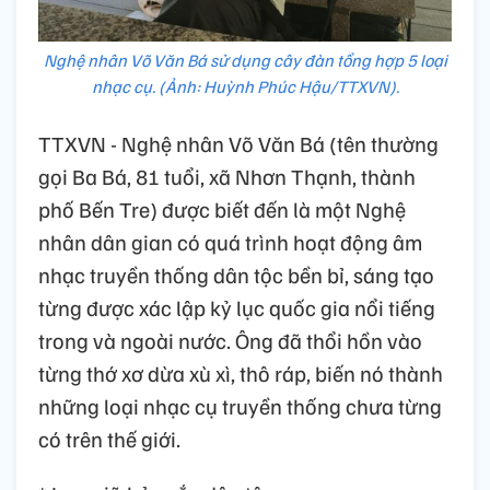
Nghệ nhân Võ Văn Bá sử dụng cây đàn tổng hợp 5 loại
nhạc cụ. (Ảnh: Huỳnh Phúc Hậu/TTXVN).
TTXVN - Nghệ nhân Võ Văn Bá (tên thường
gọi Ba Bá, 81 tuổi, xã Nhơn Thạnh, thành
phố Bến Tre) được biết đến là một Nghệ
nhân dân gian có quá trình hoạt động âm
nhạc truyền thống dân tộc bền bỉ, sáng tạo
từng được xác lập kỷ lục quốc gia nổi tiếng
trong và ngoài nước. Ông đã thổi hồn vào
từng thớ xơ dừa xù xì, thô ráp, biến nó thành
những loại nhạc cụ truyền thống chưa từng
có trên thế giới.