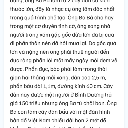
dụng, ông Ba Bá làm ra 2 cây đàn có kích
thước lớn, đây là nhạc cụ ông tâm đắc nhất
trong quá trình chế tạo. Ông Ba Bá cho hay,
trong một cơ duyên tình cờ, ông sang nhà
người trong xóm gặp gốc dừa lớn đã bị cưa
đi phần thân nên đã hỏi mua lại. Do gốc quá
lớn và nặng nên ông phải thuê người đến
đục rỗng phần lõi mất mấy ngày mới đem về
được. Phần đục, bào phải làm trong thời
gian hai tháng mới xong, đàn cao 2,5 m,
phần bầu dài 1,1m, đường kính 60 cm. Cây
đàn này được một người ở Bình Dương trả
giá 150 triệu nhưng ông Ba từ chối bán. Ông
Ba còn làm cây đàn bầu với mặt đàn hình
bản đồ Việt Nam chiều dài hơn 2 mét để