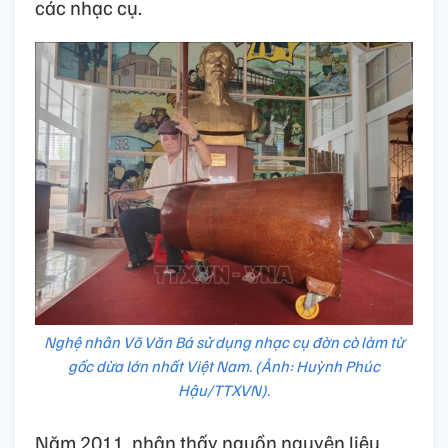
các nhạc cụ.
Nghệ nhân Võ Văn Bá sử dụng nhạc cụ đờn cò làm từ
gốc dừa lớn nhất Việt Nam. (Ảnh: Huỳnh Phúc
Hậu/TTXVN).
Năm 2011, nhận thấy nguồn nguyên liệu