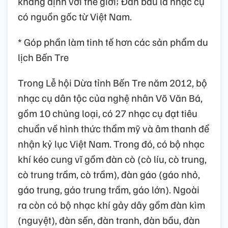
khẳng định với thế giới; Đàn bầu là nhạc cụ
có nguồn gốc từ Việt Nam.
* Góp phần làm tinh tế hơn các sản phẩm du
lịch Bến Tre
Trong Lễ hội Dừa tỉnh Bến Tre năm 2012, bộ
nhạc cụ dân tộc của nghệ nhân Võ Văn Bá,
gồm 10 chủng loại, có 27 nhạc cụ đạt tiêu
chuẩn về hình thức thẩm mỹ và âm thanh để
nhận kỷ lục Việt Nam. Trong đó, có bộ nhạc
khí kéo cung vĩ gồm đàn cò (cò líu, cò trung,
cò trung trầm, cò trầm), đàn gáo (gáo nhỏ,
gáo trung, gáo trung trầm, gáo lớn). Ngoài
ra còn có bộ nhạc khí gảy dây gồm đàn kìm
(nguyệt), đàn sến, đàn tranh, đàn bầu, đàn