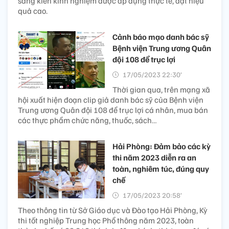
sáng kiến kinh nghiệm được áp dụng thực tế, đạt hiệu
quả cao.
Cảnh báo mạo danh bác sỹ
Bệnh viện Trung ương Quân
đội 108 để trục lợi
17/05/2023 22:30’
Thời gian qua, trên mạng xã
hội xuất hiện đoạn clip giả danh bác sỹ của Bệnh viện
Trung ương Quân đội 108 để trục lợi cá nhân, mua bán
các thực phẩm chức năng, thuốc, sách…
Hải Phòng: Đảm bảo các kỳ
thi năm 2023 diễn ra an
toàn, nghiêm túc, đúng quy
chế
17/05/2023 20:58’
Theo thông tin từ Sở Giáo dục và Đào tạo Hải Phòng, Kỳ
thi tốt nghiệp Trung học Phổ thông năm 2023, toàn