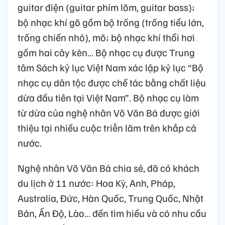
guitar điện (guitar phím lõm, guitar bass);
bộ nhạc khí gõ gồm bộ trống (trống tiểu lớn,
trống chiến nhỏ), mõ; bộ nhạc khí thổi hơi
gồm hai cây kèn… Bộ nhạc cụ được Trung
tâm Sách kỷ lục Việt Nam xác lập kỷ lục “Bộ
nhạc cụ dân tộc được chế tác bằng chất liệu
dừa đầu tiên tại Việt Nam”. Bộ nhạc cụ làm
từ dừa của nghệ nhân Võ Văn Bá được giới
thiệu tại nhiều cuộc triễn lãm trên khắp cả
nước.
Nghệ nhân Võ Văn Bá chia sẻ, đã có khách
du lịch ở 11 nước: Hoa Kỳ, Anh, Pháp,
Australia, Đức, Hàn Quốc, Trung Quốc, Nhật
Bản, Ấn Độ, Lào… đến tìm hiểu và có nhu cầu