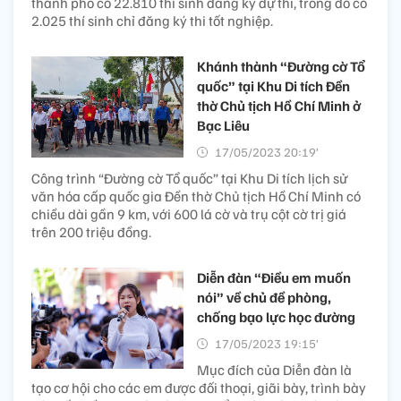
thành phố có 22.810 thí sinh đăng ký dự thi, trong đó có
2.025 thí sinh chỉ đăng ký thi tốt nghiệp.
Khánh thành “Đường cờ Tổ
quốc” tại Khu Di tích Đền
thờ Chủ tịch Hồ Chí Minh ở
Bạc Liêu
17/05/2023 20:19’
Công trình “Đường cờ Tổ quốc” tại Khu Di tích lịch sử
văn hóa cấp quốc gia Đền thờ Chủ tịch Hồ Chí Minh có
chiều dài gần 9 km, với 600 lá cờ và trụ cột cờ trị giá
trên 200 triệu đồng.
Diễn đàn “Điều em muốn
nói” về chủ đề phòng,
chống bạo lực học đường
17/05/2023 19:15’
Mục đích của Diễn đàn là
tạo cơ hội cho các em được đối thoại, giãi bày, trình bày