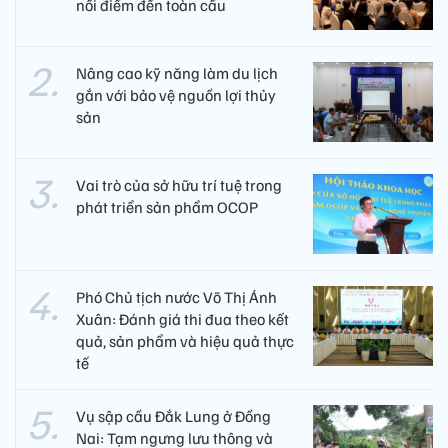
nối điểm đến toàn cầu
Nâng cao kỹ năng làm du lịch
gắn với bảo vệ nguồn lợi thủy
sản
Vai trò của sở hữu trí tuệ trong
phát triển sản phẩm OCOP
Phó Chủ tịch nước Võ Thị Ánh
Xuân: Đánh giá thi đua theo kết
quả, sản phẩm và hiệu quả thực
tế
Vụ sập cầu Đắk Lung ở Đồng
Nai: Tạm ngưng lưu thông và