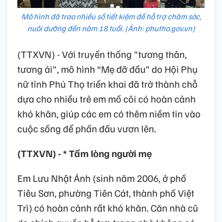
Mô hình đã trao nhiều sổ tiết kiệm để hỗ trợ chăm sóc,
nuôi dưỡng đến năm 18 tuổi. (Ảnh: phutho.gov.vn)
(TTXVN) - Với truyền thống "tương thân,
tương ái", mô hình “Mẹ đỡ đầu” do Hội Phụ
nữ tỉnh Phú Thọ triển khai đã trở thành chỗ
dựa cho nhiều trẻ em mồ côi có hoàn cảnh
khó khăn, giúp các em có thêm niềm tin vào
cuộc sống để phấn đấu vươn lên.
(TTXVN) - * Tấm lòng người mẹ
Em Lưu Nhật Ánh (sinh năm 2006, ở phố
Tiêu Sơn, phường Tiên Cát, thành phố Việt
Trì) có hoàn cảnh rất khó khăn. Căn nhà cũ