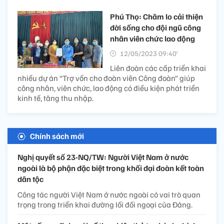
Phú Thọ: Chăm lo cải thiện
đời sống cho đội ngũ công
nhân viên chức lao động
12/05/2023 09:40’
Liên đoàn các cấp triển khai
nhiều dự án “Trợ vốn cho đoàn viên Công đoàn” giúp
công nhân, viên chức, lao động có điều kiện phát triển
kinh tế, tăng thu nhập.
Chính sách mới
Nghị quyết số 23-NQ/TW: Người Việt Nam ở nước
ngoài là bộ phận đặc biệt trong khối đại đoàn kết toàn
dân tộc
Công tác người Việt Nam ở nước ngoài có vai trò quan
trọng trong triển khai đường lối đối ngoại của Đảng.