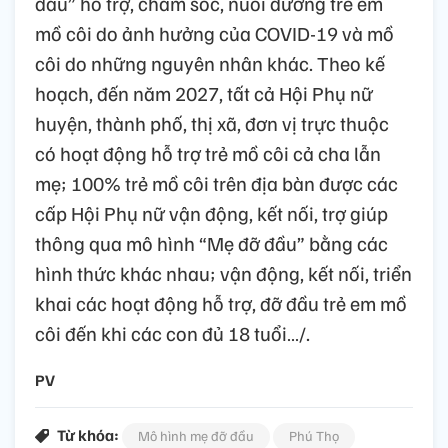
đầu” hỗ trợ, chăm sóc, nuôi dưỡng trẻ em
mồ côi do ảnh hưởng của COVID-19 và mồ
côi do những nguyên nhân khác. Theo kế
hoạch, đến năm 2027, tất cả Hội Phụ nữ
huyện, thành phố, thị xã, đơn vị trực thuộc
có hoạt động hỗ trợ trẻ mồ côi cả cha lẫn
mẹ; 100% trẻ mồ côi trên địa bàn được các
cấp Hội Phụ nữ vận động, kết nối, trợ giúp
thông qua mô hình “Mẹ đỡ đầu” bằng các
hình thức khác nhau; vận động, kết nối, triển
khai các hoạt động hỗ trợ, đỡ đầu trẻ em mồ
côi đến khi các con đủ 18 tuổi…/.
PV
Từ khóa:
Mô hình mẹ đỡ đầu
Phú Thọ