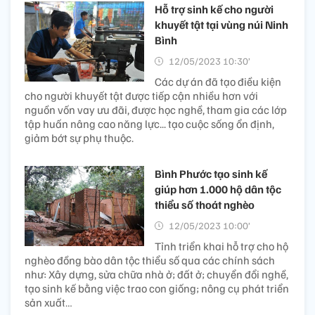
Hỗ trợ sinh kế cho người
khuyết tật tại vùng núi Ninh
Bình
12/05/2023 10:30’
Các dự án đã tạo điều kiện
cho người khuyết tật được tiếp cận nhiều hơn với
nguồn vốn vay ưu đãi, được học nghề, tham gia các lớp
tập huấn nâng cao năng lực... tạo cuộc sống ổn định,
giảm bớt sự phụ thuộc.
Bình Phước tạo sinh kế
giúp hơn 1.000 hộ dân tộc
thiểu số thoát nghèo
12/05/2023 10:00’
Tỉnh triển khai hỗ trợ cho hộ
nghèo đồng bào dân tộc thiểu số qua các chính sách
như: Xây dựng, sửa chữa nhà ở; đất ở; chuyển đổi nghề,
tạo sinh kế bằng việc trao con giống; nông cụ phát triển
sản xuất…