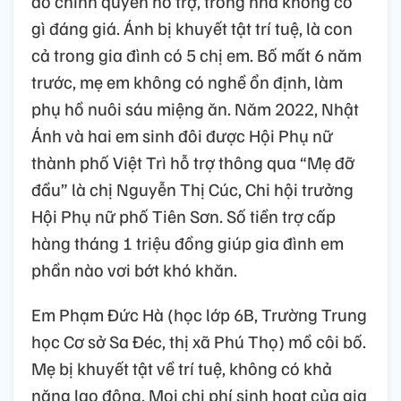
do chính quyền hỗ trợ, trong nhà không có
gì đáng giá. Ánh bị khuyết tật trí tuệ, là con
cả trong gia đình có 5 chị em. Bố mất 6 năm
trước, mẹ em không có nghề ổn định, làm
phụ hồ nuôi sáu miệng ăn. Năm 2022, Nhật
Ánh và hai em sinh đôi được Hội Phụ nữ
thành phố Việt Trì hỗ trợ thông qua “Mẹ đỡ
đầu” là chị Nguyễn Thị Cúc, Chi hội trưởng
Hội Phụ nữ phố Tiên Sơn. Số tiền trợ cấp
hàng tháng 1 triệu đồng giúp gia đình em
phần nào vơi bớt khó khăn.
Em Phạm Đức Hà (học lớp 6B, Trường Trung
học Cơ sở Sa Đéc, thị xã Phú Thọ) mồ côi bố.
Mẹ bị khuyết tật về trí tuệ, không có khả
năng lao động. Mọi chi phí sinh hoạt của gia