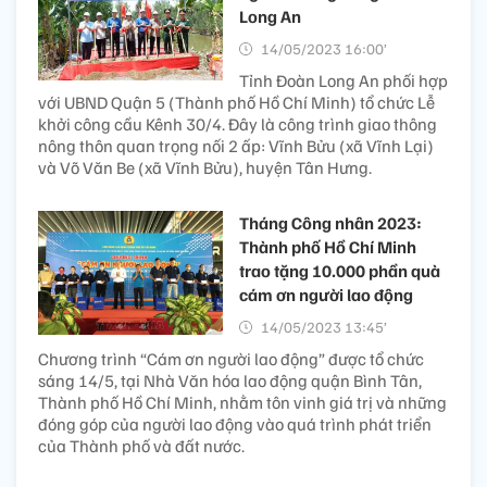
Long An
14/05/2023 16:00’
Tỉnh Đoàn Long An phối hợp
với UBND Quận 5 (Thành phố Hồ Chí Minh) tổ chức Lễ
khởi công cầu Kênh 30/4. Đây là công trình giao thông
nông thôn quan trọng nối 2 ấp: Vĩnh Bửu (xã Vĩnh Lại)
và Võ Văn Be (xã Vĩnh Bửu), huyện Tân Hưng.
Tháng Công nhân 2023:
Thành phố Hồ Chí Minh
trao tặng 10.000 phần quà
cám ơn người lao động
14/05/2023 13:45’
Chương trình “Cám ơn người lao động” được tổ chức
sáng 14/5, tại Nhà Văn hóa lao động quận Bình Tân,
Thành phố Hồ Chí Minh, nhằm tôn vinh giá trị và những
đóng góp của người lao động vào quá trình phát triển
của Thành phố và đất nước.