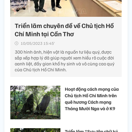
Triển lãm chuyên đề về Chủ tịch Hồ
Chí Minh tại Cần Thơ
10/05/2023 15:45’
300 hình ảnh, hiện vật là nguồn tư liệu quý, được
sắp xếp hợp lý đã giúp người xem hiểu rõ cuộc đời
oanh liệt, đầy gian khổ hy sinh và vô cùng cao quý
của Chủ tịch Hồ Chí Minh.
Hoạt động cách mạng của
Chủ tịch Hồ Chí Minh trên
quê hương Cách mạng
Tháng Mười Nga và ở K9
Triển lãm “Sưu tập chữ ký