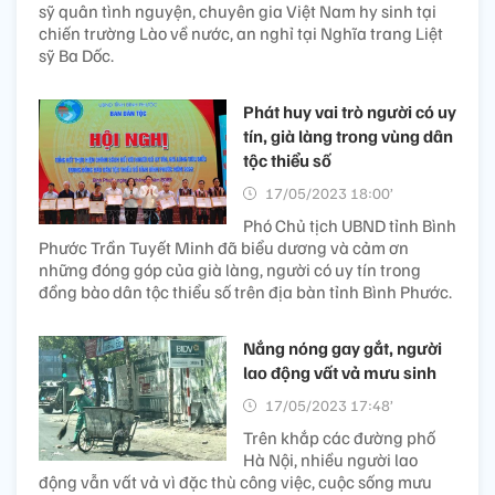
sỹ quân tình nguyện, chuyên gia Việt Nam hy sinh tại
chiến trường Lào về nước, an nghỉ tại Nghĩa trang Liệt
sỹ Ba Dốc.
Phát huy vai trò người có uy
tín, già làng trong vùng dân
tộc thiểu số
17/05/2023 18:00’
Phó Chủ tịch UBND tỉnh Bình
Phước Trần Tuyết Minh đã biểu dương và cảm ơn
những đóng góp của già làng, người có uy tín trong
đồng bào dân tộc thiểu số trên địa bàn tỉnh Bình Phước.
Nắng nóng gay gắt, người
lao động vất vả mưu sinh
17/05/2023 17:48’
Trên khắp các đường phố
Hà Nội, nhiều người lao
động vẫn vất vả vì đặc thù công việc, cuộc sống mưu