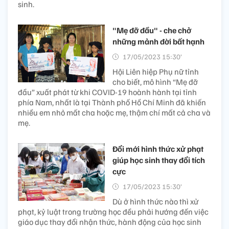
sinh.
"Mẹ đỡ đầu" - che chở
những mảnh đời bất hạnh
17/05/2023 15:30’
Hội Liên hiệp Phụ nữ tỉnh
cho biết, mô hình “Mẹ đỡ
đầu” xuất phát từ khi COVID-19 hoành hành tại tỉnh
phía Nam, nhất là tại Thành phố Hồ Chí Minh đã khiến
nhiều em nhỏ mất cha hoặc mẹ, thậm chí mất cả cha và
mẹ.
Đổi mới hình thức xử phạt
giúp học sinh thay đổi tích
cực
17/05/2023 15:30’
Dù ở hình thức nào thì xử
phạt, kỷ luật trong trường học đều phải hướng đến việc
giáo dục thay đổi nhận thức, hành động của học sinh