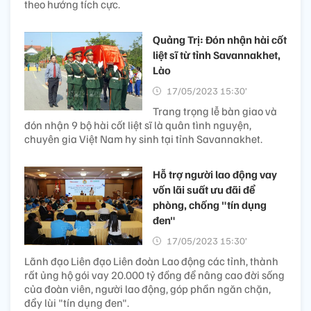
theo hướng tích cực.
Quảng Trị: Đón nhận hài cốt
liệt sĩ từ tỉnh Savannakhet,
Lào
17/05/2023 15:30’
Trang trọng lễ bàn giao và
đón nhận 9 bộ hài cốt liệt sĩ là quân tình nguyện,
chuyên gia Việt Nam hy sinh tại tỉnh Savannakhet.
Hỗ trợ người lao động vay
vốn lãi suất ưu đãi để
phòng, chống "tín dụng
đen"
17/05/2023 15:30’
Lãnh đạo Liên đạo Liên đoàn Lao động các tỉnh, thành
rất ủng hộ gói vay 20.000 tỷ đồng để nâng cao đời sống
của đoàn viên, người lao động, góp phần ngăn chặn,
đẩy lùi "tín dụng đen".