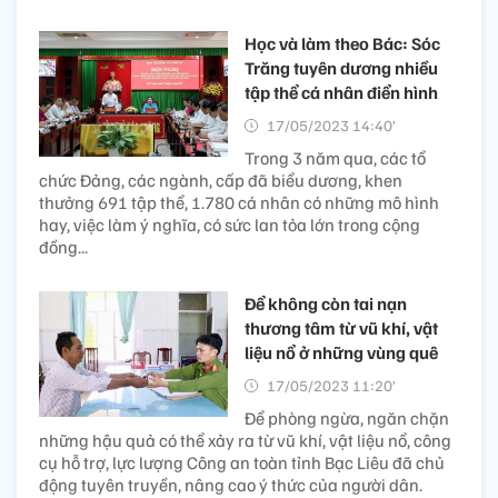
Học và làm theo Bác: Sóc
Trăng tuyên dương nhiều
tập thể cá nhân điển hình
17/05/2023 14:40’
Trong 3 năm qua, các tổ
chức Đảng, các ngành, cấp đã biểu dương, khen
thưởng 691 tập thể, 1.780 cá nhân có những mô hình
hay, việc làm ý nghĩa, có sức lan tỏa lớn trong cộng
đồng...
Để không còn tai nạn
thương tâm từ vũ khí, vật
liệu nổ ở những vùng quê
17/05/2023 11:20’
Để phòng ngừa, ngăn chặn
những hậu quả có thể xảy ra từ vũ khí, vật liệu nổ, công
cụ hỗ trợ, lực lượng Công an toàn tỉnh Bạc Liêu đã chủ
động tuyên truyền, nâng cao ý thức của người dân.