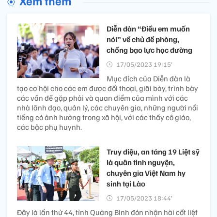
Xem thêm
Diễn đàn “Điều em muốn
nói” về chủ đề phòng,
chống bạo lực học đường
17/05/2023 19:15’
Mục đích của Diễn đàn là
tạo cơ hội cho các em được đối thoại, giãi bày, trình bày
các vấn đề gặp phải và quan điểm của mình với các
nhà lãnh đạo, quản lý, các chuyên gia, những người nổi
tiếng có ảnh hưởng trong xã hội, với các thầy cô giáo,
các bậc phụ huynh.
Truy điệu, an táng 19 Liệt sỹ
là quân tình nguyện,
chuyên gia Việt Nam hy
sinh tại Lào
17/05/2023 18:44’
Đây là lần thứ 44, tỉnh Quảng Bình đón nhận hài cốt liệt