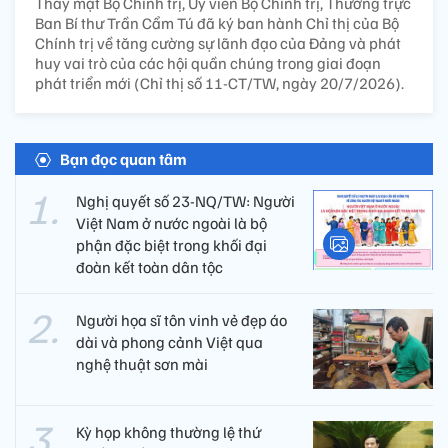
Thay mặt Bộ Chính trị, Ủy viên Bộ Chính trị, Thường trực
Ban Bí thư Trần Cẩm Tú đã ký ban hành Chỉ thị của Bộ
Chính trị về tăng cường sự lãnh đạo của Đảng và phát
huy vai trò của các hội quần chúng trong giai đoạn
phát triển mới (Chỉ thị số 11-CT/TW, ngày 20/7/2026).
Bạn đọc quan tâm
Nghị quyết số 23-NQ/TW: Người
Việt Nam ở nước ngoài là bộ
phận đặc biệt trong khối đại
đoàn kết toàn dân tộc
Người họa sĩ tôn vinh vẻ đẹp áo
dài và phong cảnh Việt qua
nghệ thuật sơn mài
Kỳ họp không thường lệ thứ