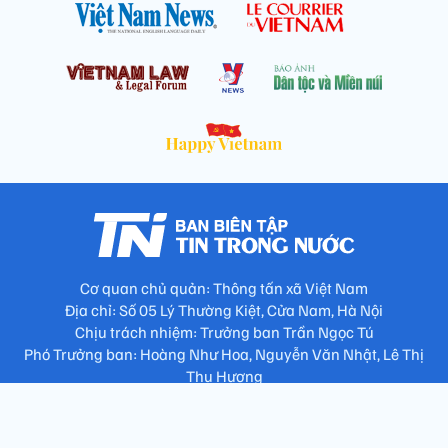
Cơ quan chủ quản: Thông tấn xã Việt Nam
Địa chỉ: Số 05 Lý Thường Kiệt, Cửa Nam, Hà Nội
Chịu trách nhiệm: Trưởng ban Trần Ngọc Tú
Phó Trưởng ban: Hoàng Như Hoa, Nguyễn Văn Nhật, Lê Thị
Thu Hương
Số điện thoại: 024.38257994 - Fax: 024.3826.7981 - Email:
tap.phongbien@gmail.com