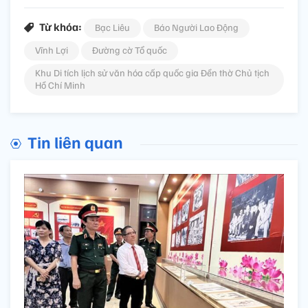
Từ khóa:
Bạc Liêu
Báo Người Lao Động
Vĩnh Lợi
Đường cờ Tổ quốc
Khu Di tích lịch sử văn hóa cấp quốc gia Đền thờ Chủ tịch
Hồ Chí Minh
Tin liên quan