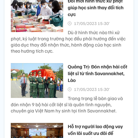
Đổi mới hình thức xử phạt
giúp học sinh thay đổi tích
cực
17/05/2023 15:30’
Dù ở hình thức nào thì xử
phạt, kỷ luật trong trường học đều phải hướng đến việc
giáo dục thay đổi nhận thức, hành động của học sinh
theo hướng tích cực.
Quảng Trị: Đón nhận hài cốt
liệt sĩ từ tỉnh Savannakhet,
Lào
17/05/2023 15:30’
Trang trọng lễ bàn giao và
đón nhận 9 bộ hài cốt liệt sĩ là quân tình nguyện,
chuyên gia Việt Nam hy sinh tại tỉnh Savannakhet.
Hỗ trợ người lao động vay
vốn lãi suất ưu đãi để