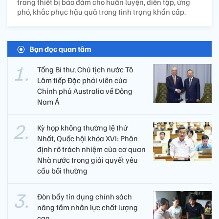
trang thiết bị bảo đảm cho huấn luyện, diễn tập, ứng
phó, khắc phục hậu quả trong tình trạng khẩn cấp.
Bạn đọc quan tâm
Tổng Bí thư, Chủ tịch nước Tô
Lâm tiếp Đặc phái viên của
Chính phủ Australia về Đông
Nam Á
Kỳ họp không thường lệ thứ
Nhất, Quốc hội khóa XVI: Phân
định rõ trách nhiệm của cơ quan
Nhà nước trong giải quyết yêu
cầu bồi thường
Đòn bẩy tín dụng chính sách
nâng tầm nhân lực chất lượng
cao