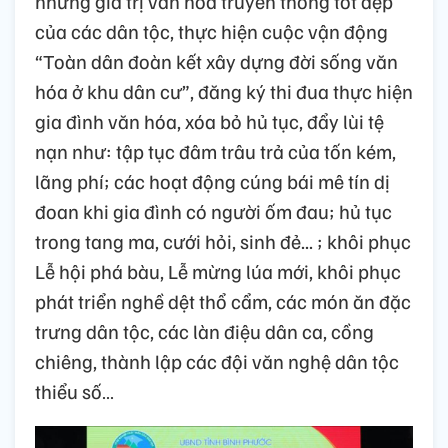
những giá trị văn hóa truyền thống tốt đẹp
của các dân tộc, thực hiện cuộc vận động
“Toàn dân đoàn kết xây dựng đời sống văn
hóa ở khu dân cư”, đăng ký thi đua thực hiện
gia đình văn hóa, xóa bỏ hủ tục, đẩy lùi tệ
nạn như: tập tục đâm trâu trả của tốn kém,
lãng phí; các hoạt động cúng bái mê tín dị
đoan khi gia đình có người ốm đau; hủ tục
trong tang ma, cưới hỏi, sinh đẻ... ; khôi phục
Lễ hội phá bàu, Lễ mừng lúa mới, khôi phục
phát triển nghề dệt thổ cẩm, các món ăn đặc
trưng dân tộc, các làn điệu dân ca, cồng
chiêng, thành lập các đội văn nghệ dân tộc
thiểu số…