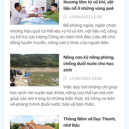
thương tâm từ vũ khí, vật
liệu nổ ở những vùng quê
17/05/2023 11:20’
Để phòng ngừa, ngăn chặn
những hậu quả có thể xảy ra từ vũ khí, vật liệu nổ, công
cụ hỗ trợ, lực lượng Công an toàn tỉnh Bạc Liêu đã chủ
động tuyên truyền, nâng cao ý thức của người dân.
Nâng cao kỹ năng phòng,
chống đuối nước cho học
sinh
17/05/2023 10:00’
Việc dạy bơi không chỉ giúp
học sinh rèn luyện sức khỏe, nâng cao thể lực mà còn
giúp các em trang bị những kiến thức, kỹ năng cơ bản
về phòng tránh đuối nước, bảo vệ bản thân…
Tháng Năm về Dục Thanh,
nhớ Bác