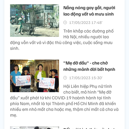
Nắng nóng gay gắt, người
lao động vất vả mưu sinh
17/05/2023 17:48’
Trên khắp các đường phố
Hà Nội, nhiều người lao
động vẫn vất vả vì đặc thù công việc, cuộc sống mưu
sinh.
"Mẹ đỡ đầu" - che chở
những mảnh đời bất hạnh
17/05/2023 15:30’
Hội Liên hiệp Phụ nữ tỉnh
cho biết, mô hình “Mẹ đỡ
đầu” xuất phát từ khi COVID-19 hoành hành tại tỉnh
phía Nam, nhất là tại Thành phố Hồ Chí Minh đã khiến
nhiều em nhỏ mất cha hoặc mẹ, thậm chí mất cả cha và
mẹ.