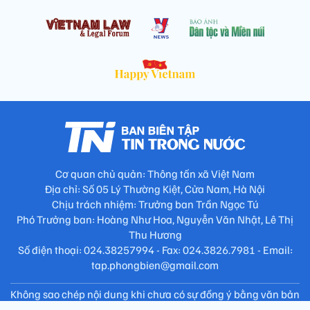
Cơ quan chủ quản: Thông tấn xã Việt Nam
Địa chỉ: Số 05 Lý Thường Kiệt, Cửa Nam, Hà Nội
Chịu trách nhiệm: Trưởng ban Trần Ngọc Tú
Phó Trưởng ban: Hoàng Như Hoa, Nguyễn Văn Nhật, Lê Thị
Thu Hương
Số điện thoại: 024.38257994 - Fax: 024.3826.7981 - Email:
tap.phongbien@gmail.com
Không sao chép nội dung khi chưa có sự đồng ý bằng văn bản
!