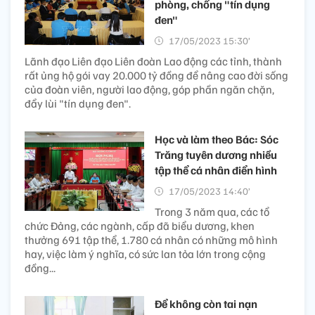
phòng, chống "tín dụng
đen"
17/05/2023 15:30’
Lãnh đạo Liên đạo Liên đoàn Lao động các tỉnh, thành
rất ủng hộ gói vay 20.000 tỷ đồng để nâng cao đời sống
của đoàn viên, người lao động, góp phần ngăn chặn,
đẩy lùi "tín dụng đen".
Học và làm theo Bác: Sóc
Trăng tuyên dương nhiều
tập thể cá nhân điển hình
17/05/2023 14:40’
Trong 3 năm qua, các tổ
chức Đảng, các ngành, cấp đã biểu dương, khen
thưởng 691 tập thể, 1.780 cá nhân có những mô hình
hay, việc làm ý nghĩa, có sức lan tỏa lớn trong cộng
đồng...
Để không còn tai nạn