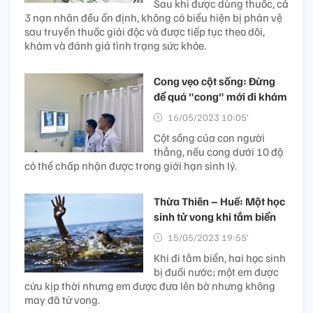
Sau khi được dùng thuốc, cả
3 nạn nhân đều ổn định, không có biểu hiện bị phản vệ
sau truyền thuốc giải độc và được tiếp tục theo dõi,
khám và đánh giá tình trạng sức khỏe.
Cong vẹo cột sống: Đừng
để quá "cong" mới đi khám
16/05/2023 10:05’
Cột sống của con người
thẳng, nếu cong dưới 10 độ
có thể chấp nhận được trong giới hạn sinh lý.
Thừa Thiên – Huế: Một học
sinh tử vong khi tắm biển
15/05/2023 19:55’
Khi đi tắm biển, hai học sinh
bị đuối nước; một em được
cứu kịp thời nhưng em được đưa lên bờ nhưng không
may đã tử vong.