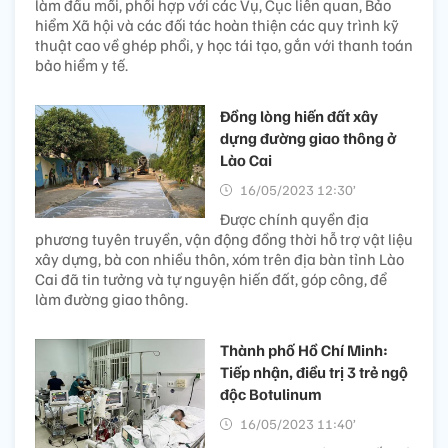
làm đầu mối, phối hợp với các Vụ, Cục liên quan, Bảo
hiểm Xã hội và các đối tác hoàn thiện các quy trình kỹ
thuật cao về ghép phổi, y học tái tạo, gắn với thanh toán
bảo hiểm y tế.
Đồng lòng hiến đất xây
dựng đường giao thông ở
Lào Cai
16/05/2023 12:30’
Được chính quyền địa
phương tuyên truyền, vận động đồng thời hỗ trợ vật liệu
xây dựng, bà con nhiều thôn, xóm trên địa bàn tỉnh Lào
Cai đã tin tưởng và tự nguyện hiến đất, góp công, để
làm đường giao thông.
Thành phố Hồ Chí Minh:
Tiếp nhận, điều trị 3 trẻ ngộ
độc Botulinum
16/05/2023 11:40’