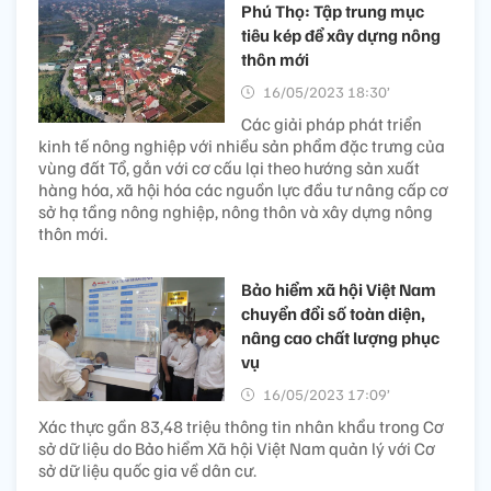
Phú Thọ: Tập trung mục
tiêu kép để xây dựng nông
thôn mới
16/05/2023 18:30’
Các giải pháp phát triển
kinh tế nông nghiệp với nhiều sản phẩm đặc trưng của
vùng đất Tổ, gắn với cơ cấu lại theo hướng sản xuất
hàng hóa, xã hội hóa các nguồn lực đầu tư nâng cấp cơ
sở hạ tầng nông nghiệp, nông thôn và xây dựng nông
thôn mới.
Bảo hiểm xã hội Việt Nam
chuyển đổi số toàn diện,
nâng cao chất lượng phục
vụ
16/05/2023 17:09’
Xác thực gần 83,48 triệu thông tin nhân khẩu trong Cơ
sở dữ liệu do Bảo hiểm Xã hội Việt Nam quản lý với Cơ
sở dữ liệu quốc gia về dân cư.