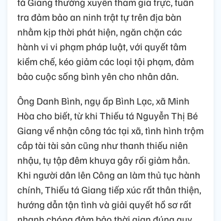
tá Giang thường xuyên tham gia trực, tuần
tra đảm bảo an ninh trật tự trên địa bàn
nhằm kịp thời phát hiện, ngăn chặn các
hành vi vi phạm pháp luật, với quyết tâm
kiềm chế, kéo giảm các loại tội phạm, đảm
bảo cuộc sống bình yên cho nhân dân.
Ông Danh Bình, ngụ ấp Bình Lạc, xã Minh
Hòa cho biết, từ khi Thiếu tá Nguyễn Thị Bé
Giang về nhận công tác tại xã, tình hình trộm
cắp tài tài sản cũng như thanh thiếu niên
nhậu, tụ tập đêm khuya gây rối giảm hẳn.
Khi người dân lên Công an làm thủ tục hành
chính, Thiếu tá Giang tiếp xúc rất thân thiện,
hướng dẫn tận tình và giải quyết hồ sơ rất
nhanh chóng đảm bảo thời gian đúng quy