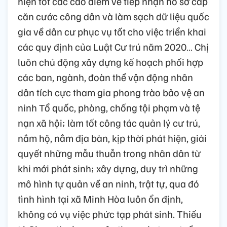
hiện tốt các cao điểm về tiếp nhận hồ sơ cấp
căn cước công dân và làm sạch dữ liệu quốc
gia về dân cư phục vụ tốt cho việc triển khai
các quy định của Luật Cư trú năm 2020… Chị
luôn chủ động xây dựng kế hoạch phối hợp
các ban, ngành, đoàn thể vận động nhân
dân tích cực tham gia phong trào bảo vệ an
ninh Tổ quốc, phòng, chống tội phạm và tệ
nạn xã hội; làm tốt công tác quản lý cư trú,
nắm hộ, nắm địa bàn, kịp thời phát hiện, giải
quyết những mẫu thuẫn trong nhân dân từ
khi mới phát sinh; xây dựng, duy trì những
mô hình tự quản về an ninh, trật tự, qua đó
tình hình tại xã Minh Hòa luôn ổn định,
không có vụ việc phức tạp phát sinh. Thiếu