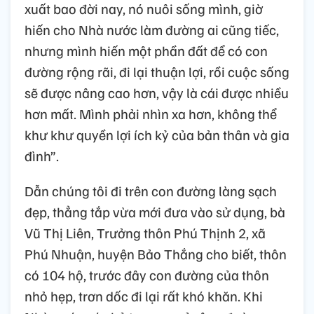
xuất bao đời nay, nó nuôi sống mình, giờ
hiến cho Nhà nước làm đường ai cũng tiếc,
nhưng mình hiến một phần đất để có con
đường rộng rãi, đi lại thuận lợi, rồi cuộc sống
sẽ được nâng cao hơn, vậy là cái được nhiều
hơn mất. Mình phải nhìn xa hơn, không thể
khư khư quyền lợi ích kỷ của bản thân và gia
đình”.
Dẫn chúng tôi đi trên con đường làng sạch
đẹp, thẳng tắp vừa mới đưa vào sử dụng, bà
Vũ Thị Liên, Trưởng thôn Phú Thịnh 2, xã
Phú Nhuận, huyện Bảo Thắng cho biết, thôn
có 104 hộ, trước đây con đường của thôn
nhỏ hẹp, trơn dốc đi lại rất khó khăn. Khi