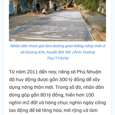
Nhân dân tham gia làm đường giao thông nông thôn ở
xã Quang Kim, huyện Bát Xát. (Ảnh: Hương
Thu/TTXVN)
Từ năm 2011 đến nay, riêng xã Phú Nhuận
đã huy động được gần 300 tỷ đồng để xây
dựng nông thôn mới. Trong số đó, nhân dân
đóng góp gần 80 tỷ đồng, hiến hơn 100
nghìn m2 đất và hàng chục nghìn ngày công
lao động để bê tông hóa, mở rộng và làm