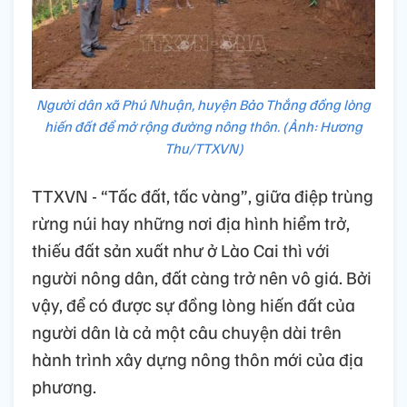
Người dân xã Phú Nhuận, huyện Bảo Thắng đồng lòng
hiến đất để mở rộng đường nông thôn. (Ảnh: Hương
Thu/TTXVN)
TTXVN - “Tấc đất, tấc vàng”, giữa điệp trùng
rừng núi hay những nơi địa hình hiểm trở,
thiếu đất sản xuất như ở Lào Cai thì với
người nông dân, đất càng trở nên vô giá. Bởi
vậy, để có được sự đồng lòng hiến đất của
người dân là cả một câu chuyện dài trên
hành trình xây dựng nông thôn mới của địa
phương.