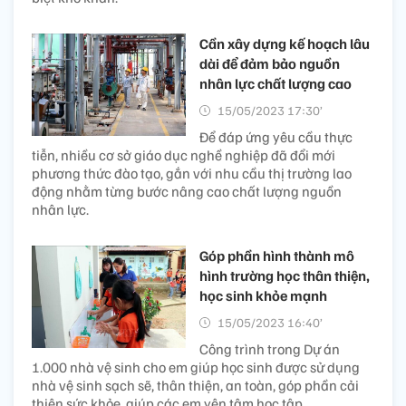
Cần xây dựng kế hoạch lâu
dài để đảm bảo nguồn
nhân lực chất lượng cao
15/05/2023 17:30’
Để đáp ứng yêu cầu thực
tiễn, nhiều cơ sở giáo dục nghề nghiệp đã đổi mới
phương thức đào tạo, gắn với nhu cầu thị trường lao
động nhằm từng bước nâng cao chất lượng nguồn
nhân lực.
Góp phần hình thành mô
hình trường học thân thiện,
học sinh khỏe mạnh
15/05/2023 16:40’
Công trình trong Dự án
1.000 nhà vệ sinh cho em giúp học sinh được sử dụng
nhà vệ sinh sạch sẽ, thân thiện, an toàn, góp phần cải
thiện sức khỏe, giúp các em yên tâm học tập.