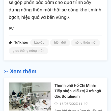
sẽ góp phần bảo đảm cho quá trình xây
dựng nông thôn mới thật sự công khai, minh
bạch, hiệu quả và bền vững./.
PV
Từ khóa:
Lào Cai
hiến đất
nông thôn mới
giao thông nông thôn
Xem thêm
Thành phố Hồ Chí Minh:
Tiếp nhận, điều trị 3 trẻ ngộ
độc Botulinum
16/05/2023 11:40’
Sau khi được dùng thuốc, cả