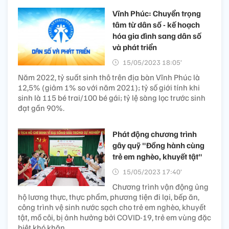
Vĩnh Phúc: Chuyển trọng
tâm từ dân số - kế hoạch
hóa gia đình sang dân số
và phát triển
15/05/2023 18:05’
Năm 2022, tỷ suất sinh thô trên địa bàn Vĩnh Phúc là
12,5% (giảm 1% so với năm 2021); tỷ số giới tính khi
sinh là 115 bé trai/100 bé gái; tỷ lệ sàng lọc trước sinh
đạt gần 90%.
Phát động chương trình
gây quỹ "Đồng hành cùng
trẻ em nghèo, khuyết tật"
15/05/2023 17:40’
Chương trình vận động ủng
hộ lương thực, thực phẩm, phương tiện đi lại, bếp ăn,
công trình vệ sinh nước sạch cho trẻ em nghèo, khuyết
tật, mồ côi, bị ảnh hưởng bởi COVID-19, trẻ em vùng đặc
biệt khó khăn.