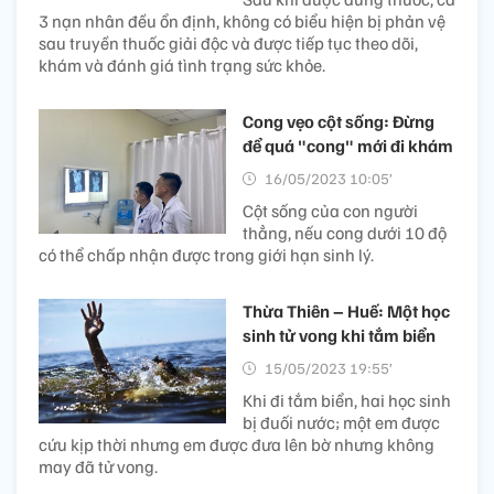
3 nạn nhân đều ổn định, không có biểu hiện bị phản vệ
sau truyền thuốc giải độc và được tiếp tục theo dõi,
khám và đánh giá tình trạng sức khỏe.
Cong vẹo cột sống: Đừng
để quá "cong" mới đi khám
16/05/2023 10:05’
Cột sống của con người
thẳng, nếu cong dưới 10 độ
có thể chấp nhận được trong giới hạn sinh lý.
Thừa Thiên – Huế: Một học
sinh tử vong khi tắm biển
15/05/2023 19:55’
Khi đi tắm biển, hai học sinh
bị đuối nước; một em được
cứu kịp thời nhưng em được đưa lên bờ nhưng không
may đã tử vong.