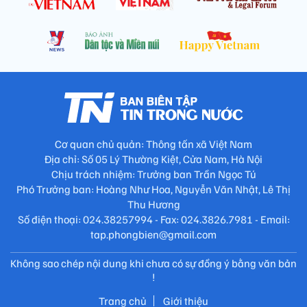
Cơ quan chủ quản: Thông tấn xã Việt Nam
Địa chỉ: Số 05 Lý Thường Kiệt, Cửa Nam, Hà Nội
Chịu trách nhiệm: Trưởng ban Trần Ngọc Tú
Phó Trưởng ban: Hoàng Như Hoa, Nguyễn Văn Nhật, Lê Thị
Thu Hương
Số điện thoại: 024.38257994 - Fax: 024.3826.7981 - Email:
tap.phongbien@gmail.com
Không sao chép nội dung khi chưa có sự đồng ý bằng văn bản
!
Trang chủ
Giới thiệu