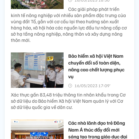
Các giải pháp phát triển
kinh tế nông nghiệp với nhiều sản phẩm đặc trưng của
vùng đất Tổ, gắn với cơ cấu lại theo hướng sản xuất
hàng hóa, xã hội hóa các nguồn lực đầu tư nâng cấp cơ
sở hạ tầng nông nghiệp, nông thôn và xây dựng nông
thôn mới.
Bảo hiểm xã hội Việt Nam
chuyển đổi số toàn diện,
nâng cao chất lượng phục
vụ
16/05/2023 17:09’
Xác thực gần 83,48 triệu thông tin nhân khẩu trong Cơ
sở dữ liệu do Bảo hiểm Xã hội Việt Nam quản lý với Cơ
sở dữ liệu quốc gia về dân cư.
Các nhà lãnh đạo trẻ Đông
Nam Á thúc đẩy đổi mới
sáng tạo trong giáo dục đại