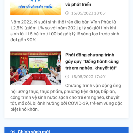
và phát triển
15/05/2023 18:05’
Năm 2022, tỷ suất sinh thô trên địa bàn Vĩnh Phúc là
12,5% (giảm 1% so với năm 2021); tỷ số giới tính khi
sinh là 115 bé trai/100 bé gái; tỷ lệ sàng lọc trước sinh
đạt gần 90%.
Phát động chương trình
gây quỹ "Đồng hành cùng
trẻ em nghèo, khuyết tật"
15/05/2023 17:40’
Chương trình vận động ủng
hộ lương thực, thực phẩm, phương tiện đi lại, bếp ăn,
công trình vệ sinh nước sạch cho trẻ em nghèo, khuyết
tật, mồ côi, bị ảnh hưởng bởi COVID-19, trẻ em vùng đặc
biệt khó khăn.
Chính sách mới