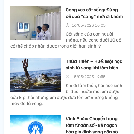
Cong vẹo cột sống: Đừng
để quá "cong" mới đi khám
16/05/2023 10:05’
Cột sống của con người
thẳng, nếu cong dưới 10 độ
có thể chấp nhận được trong giới hạn sinh lý.
Thừa Thiên – Huế: Một học
sinh tử vong khi tắm biển
15/05/2023 19:55’
Khi đi tắm biển, hai học sinh
bị đuối nước; một em được
cứu kịp thời nhưng em được đưa lên bờ nhưng không
may đã tử vong.
Vĩnh Phúc: Chuyển trọng
tâm từ dân số - kế hoạch
hóa gia đình sang dân số