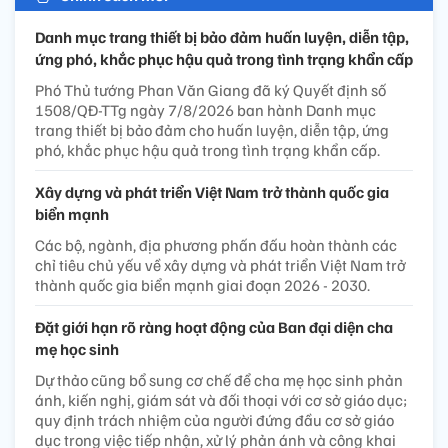
Danh mục trang thiết bị bảo đảm huấn luyện, diễn tập,
ứng phó, khắc phục hậu quả trong tình trạng khẩn cấp
Phó Thủ tướng Phan Văn Giang đã ký Quyết định số
1508/QĐ-TTg ngày 7/8/2026 ban hành Danh mục
trang thiết bị bảo đảm cho huấn luyện, diễn tập, ứng
phó, khắc phục hậu quả trong tình trạng khẩn cấp.
Xây dựng và phát triển Việt Nam trở thành quốc gia
biển mạnh
Các bộ, ngành, địa phương phấn đấu hoàn thành các
chỉ tiêu chủ yếu về xây dựng và phát triển Việt Nam trở
thành quốc gia biển mạnh giai đoạn 2026 - 2030.
Đặt giới hạn rõ ràng hoạt động của Ban đại diện cha
mẹ học sinh
Dự thảo cũng bổ sung cơ chế để cha mẹ học sinh phản
ánh, kiến nghị, giám sát và đối thoại với cơ sở giáo dục;
quy định trách nhiệm của người đứng đầu cơ sở giáo
dục trong việc tiếp nhận, xử lý phản ánh và công khai