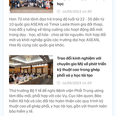
học
16/05/2023 14:30’
Hơn 70 nhà lãnh đạo trẻ trong độ tuổi từ 22 - 35 đến từ
10 quốc gia ASEAN và Timor Leste tham gia đối thoại,
trao đổi ý tưởng về tăng cường các hoạt động đổi mới
trong dạy - học, số hóa - chia sẻ tài nguyên; tích hợp đổi
mới và khởi nghiệp giữa các trường đại học ASEAN,
Hoa Kỳ cùng các quốc gia khác.
Trao đổi kinh nghiệm với
chuyên gia Mỹ về phát triển
kỹ thuật cao trong ghép
phổi và y học tái tạo
16/05/2023 14:25’
Thứ trưởng Bộ Y tế đề nghị Bệnh viện Phổi Trung ương
làm đầu mối, phối hợp với các Vụ, Cục liên quan, Bảo
hiểm Xã hội và các đối tác hoàn thiện các quy trình kỹ
thuật cao về ghép phổi, y học tái tạo, gắn với thanh toán
bảo hiểm y tế.