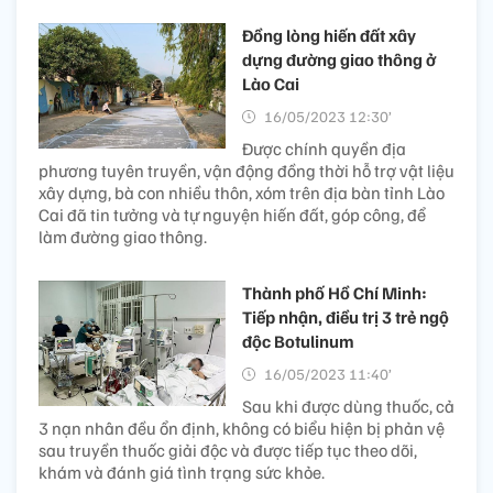
Đồng lòng hiến đất xây
dựng đường giao thông ở
Lào Cai
16/05/2023 12:30’
Được chính quyền địa
phương tuyên truyền, vận động đồng thời hỗ trợ vật liệu
xây dựng, bà con nhiều thôn, xóm trên địa bàn tỉnh Lào
Cai đã tin tưởng và tự nguyện hiến đất, góp công, để
làm đường giao thông.
Thành phố Hồ Chí Minh:
Tiếp nhận, điều trị 3 trẻ ngộ
độc Botulinum
16/05/2023 11:40’
Sau khi được dùng thuốc, cả
3 nạn nhân đều ổn định, không có biểu hiện bị phản vệ
sau truyền thuốc giải độc và được tiếp tục theo dõi,
khám và đánh giá tình trạng sức khỏe.