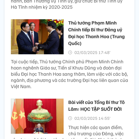
hành, Ban Thường vụ Tỉnh ủy, giữ chức Bí thư Tỉnh ủy
Hà Tĩnh nhiệm kỳ 2020-2025
Thủ tướng Phạm Minh
Chính tiếp Bí thư Đảng uỷ
Đại học Thanh Hoa (Trung
Quốc)
02/03/2025 17:48’
Tại cuộc tiếp, Thủ tướng Chính phủ Phạm Minh Chính
hoan nghênh Giáo sư, Tiến sĩ Khưu Dũng và đoàn đại
biểu Đại học Thanh Hoa sang thăm, làm việc với các bộ,
ngành, địa phương và các trường Đại học liên quan của
Việt Nam.
Bài viết của Tổng Bí thư Tô
Lâm: HỌC TẬP SUỐT ĐỜI
02/03/2025 14:55’
Thực hiện các quan điểm,
chủ trương của Đảng, việc