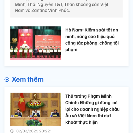
Minh, Thái Nguyên T&T, Than khoáng sản Việt
Nam và Zantino Vĩnh Phúc.
Hà Nam: Kiểm soát tốt an
ninh, nâng cao hiệu quả
công tác phòng, chống tội
phạm
Xem thêm
Thủ tướng Phạm Minh
Chính: Những gì đúng, có
lợi cho doanh nghiệp châu
Âu và Việt Nam thì dứt
khoát thực hiện
02/03/2025 20:22’