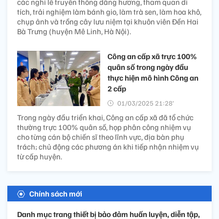
các nghi lễ truyền thống dâng hương, tham quan di
tích, trải nghiệm làm bánh gio, làm trà sen, làm hoa khô,
chụp ảnh và trồng cây lưu niệm tại khuôn viên Đền Hai
Bà Trưng (huyện Mê Linh, Hà Nội).
Công an cấp xã trực 100%
quân số trong ngày đầu
thực hiện mô hình Công an
2 cấp
01/03/2025 21:28’
Trong ngày đầu triển khai, Công an cấp xã đã tổ chức
thường trực 100% quân số, họp phân công nhiệm vụ
cho từng cán bộ chiến sĩ theo lĩnh vực, địa bàn phụ
trách; chủ động các phương án khi tiếp nhận nhiệm vụ
từ cấp huyện.
Chính sách mới
Danh mục trang thiết bị bảo đảm huấn luyện, diễn tập,