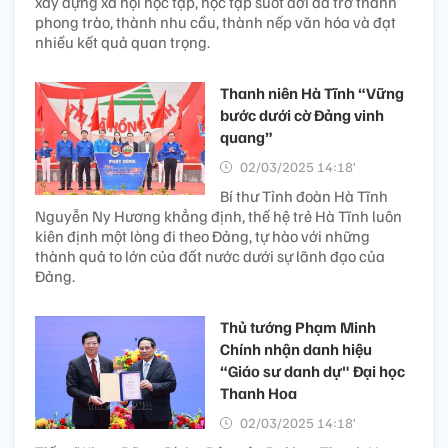
xây dựng xã hội học tập, học tập suốt đời đã trở thành
phong trào, thành nhu cầu, thành nếp văn hóa và đạt
nhiều kết quả quan trọng.
Thanh niên Hà Tĩnh “Vững
bước dưới cờ Đảng vinh
quang”
02/03/2025 14:18’
Bí thư Tỉnh đoàn Hà Tĩnh
Nguyễn Ny Hương khẳng định, thế hệ trẻ Hà Tĩnh luôn
kiên định một lòng đi theo Đảng, tự hào với những
thành quả to lớn của đất nước dưới sự lãnh đạo của
Đảng.
Thủ tướng Phạm Minh
Chính nhận danh hiệu
“Giáo sư danh dự" Đại học
Thanh Hoa
02/03/2025 14:18’