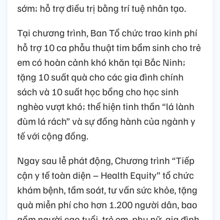
sớm; hỗ trợ điều trị bằng trí tuệ nhân tạo.
Tại chương trình, Ban Tổ chức trao kinh phí
hỗ trợ 10 ca phẫu thuật tim bẩm sinh cho trẻ
em có hoàn cảnh khó khăn tại Bắc Ninh;
tặng 10 suất quà cho các gia đình chính
sách và 10 suất học bổng cho học sinh
nghèo vượt khó; thể hiện tinh thần “lá lành
đùm lá rách” và sự đồng hành của ngành y
tế với cộng đồng.
Ngay sau lễ phát động, Chương trình “Tiếp
cận y tế toàn diện – Health Equity” tổ chức
khám bệnh, tầm soát, tư vấn sức khỏe, tặng
quà miễn phí cho hơn 1.200 người dân, bao
gồm người cao tuổi, trẻ em, phụ nữ, gia đình