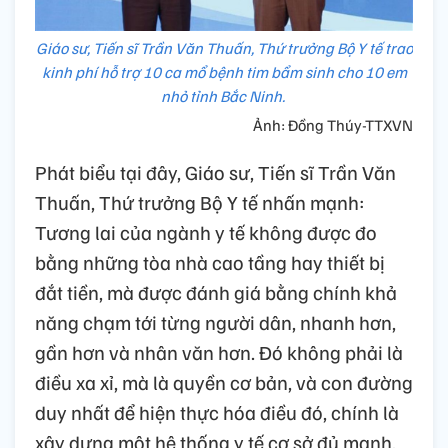
Giáo sư, Tiến sĩ Trần Văn Thuấn, Thứ trưởng Bộ Y tế trao
kinh phí hỗ trợ 10 ca mổ bệnh tim bẩm sinh cho 10 em
nhỏ tỉnh Bắc Ninh.
Ảnh: Đồng Thúy-TTXVN
Phát biểu tại đây, Giáo sư, Tiến sĩ Trần Văn
Thuấn, Thứ trưởng Bộ Y tế nhấn mạnh:
Tương lai của ngành y tế không được đo
bằng những tòa nhà cao tầng hay thiết bị
đắt tiền, mà được đánh giá bằng chính khả
năng chạm tới từng người dân, nhanh hơn,
gần hơn và nhân văn hơn. Đó không phải là
điều xa xỉ, mà là quyền cơ bản, và con đường
duy nhất để hiện thực hóa điều đó, chính là
xây dựng một hệ thống y tế cơ sở đủ mạnh,