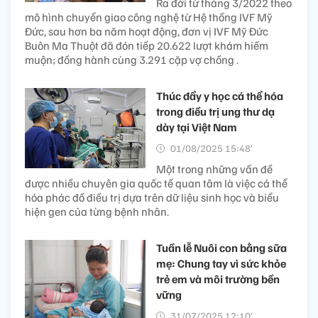
Ra đời từ tháng 3/2022 theo
mô hình chuyển giao công nghệ từ Hệ thống IVF Mỹ
Đức, sau hơn ba năm hoạt động, đơn vị IVF Mỹ Đức
Buôn Ma Thuột đã đón tiếp 20.622 lượt khám hiếm
muộn; đồng hành cùng 3.291 cặp vợ chồng .
Thúc đẩy y học cá thể hóa
trong điều trị ung thư dạ
dày tại Việt Nam
01/08/2025 15:48’
Một trong những vấn đề
được nhiều chuyên gia quốc tế quan tâm là việc cá thể
hóa phác đồ điều trị dựa trên dữ liệu sinh học và biểu
hiện gen của từng bệnh nhân.
Tuần lễ Nuôi con bằng sữa
mẹ: Chung tay vì sức khỏe
trẻ em và môi trường bền
vững
31/07/2025 12:10’