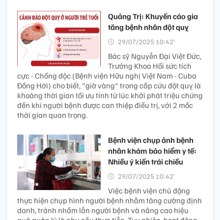
Quảng Trị: Khuyến cáo gia
tăng bệnh nhân đột quỵ
29/07/2025 10:42’
Bác sỹ Nguyễn Đại Việt Đức,
Trưởng Khoa Hồi sức tích
cực - Chống độc (Bệnh viện Hữu nghị Việt Nam - Cuba
Đồng Hới) cho biết, "giờ vàng" trong cấp cứu đột quỵ là
khoảng thời gian tối ưu tính từ lúc khởi phát triệu chứng
đến khi người bệnh được can thiệp điều trị, với 2 mốc
thời gian quan trọng.
Bệnh viện chụp ảnh bệnh
nhân khám bảo hiểm y tế:
Nhiều ý kiến trái chiều
29/07/2025 10:42’
Việc bệnh viện chủ động
thực hiện chụp hình người bệnh nhằm tăng cường định
danh, tránh nhầm lẫn người bệnh và nâng cao hiệu
quả quản lý là nhu cầu thực tiễn. Tuy nhiên, hoạt động