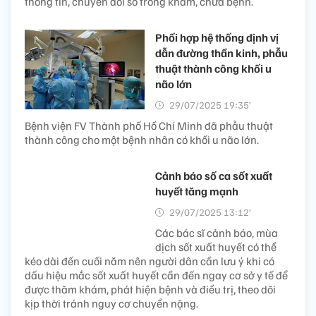
thông tin, chuyển đổi số trong khám, chữa bệnh.
Phối hợp hệ thống định vị
dẫn đường thần kinh, phẫu
thuật thành công khối u
não lớn
29/07/2025 19:35’
Bệnh viện FV Thành phố Hồ Chí Minh đã phẫu thuật
thành công cho một bệnh nhân có khối u não lớn.
Cảnh báo số ca sốt xuất
huyết tăng mạnh
29/07/2025 13:12’
Các bác sĩ cảnh báo, mùa
dịch sốt xuất huyết có thể
kéo dài đến cuối năm nên người dân cần lưu ý khi có
dấu hiệu mắc sốt xuất huyết cần đến ngay cơ sở y tế để
được thăm khám, phát hiện bệnh và điều trị, theo dõi
kịp thời tránh nguy cơ chuyển nặng.