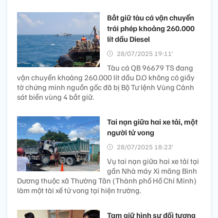
Bắt giữ tàu cá vận chuyển
trái phép khoảng 260.000
lít dầu Diesel
28/07/2025 19:11’
Tàu cá QB 96679 TS đang
vận chuyển khoảng 260.000 lít dầu D.O không có giấy
tờ chứng minh nguồn gốc đã bị Bộ Tư lệnh Vùng Cảnh
sát biển vùng 4 bắt giữ.
Tai nạn giữa hai xe tải, một
người tử vong
28/07/2025 18:23’
Vụ tai nạn giữa hai xe tải tại
gần Nhà máy Xi măng Bình
Dương thuộc xã Thường Tân (Thành phố Hồ Chí Minh)
làm một tài xế tử vong tại hiện trường.
Tạm giữ hình sự đối tượng