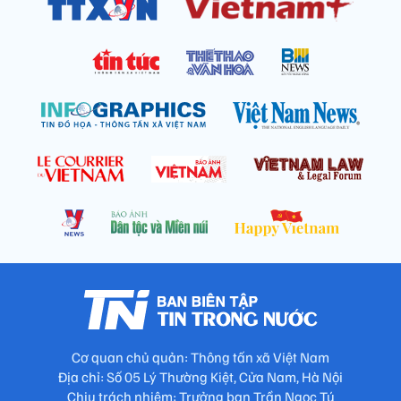
Cơ quan chủ quản: Thông tấn xã Việt Nam
Địa chỉ: Số 05 Lý Thường Kiệt, Cửa Nam, Hà Nội
Chịu trách nhiệm: Trưởng ban Trần Ngọc Tú