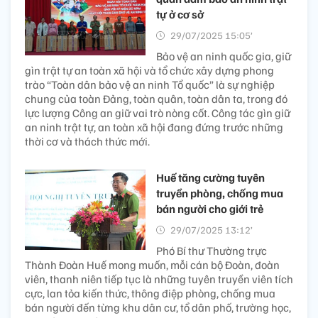
tự ở cơ sở
29/07/2025 15:05’
Bảo vệ an ninh quốc gia, giữ
gìn trật tự an toàn xã hội và tổ chức xây dựng phong
trào “Toàn dân bảo vệ an ninh Tổ quốc” là sự nghiệp
chung của toàn Đảng, toàn quân, toàn dân ta, trong đó
lực lượng Công an giữ vai trò nòng cốt. Công tác gìn giữ
an ninh trật tự, an toàn xã hội đang đứng trước những
thời cơ và thách thức mới.
Huế tăng cường tuyên
truyền phòng, chống mua
bán người cho giới trẻ ​
29/07/2025 13:12’
Phó Bí thư Thường trực
Thành Đoàn Huế mong muốn, mỗi cán bộ Đoàn, đoàn
viên, thanh niên tiếp tục là những tuyên truyền viên tích
cực, lan tỏa kiến thức, thông điệp phòng, chống mua
bán người đến từng khu dân cư, tổ dân phố, trường học,