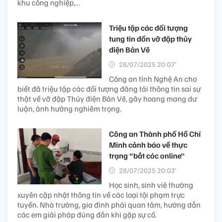
khu công nghiệp,…
Triệu tập các đối tượng
tung tin đồn vỡ đập thủy
điện Bản Vẽ
28/07/2025 20:07’
Công an tỉnh Nghệ An cho
biết đã triệu tập các đối tượng đăng tải thông tin sai sự
thật về vỡ đập Thủy điện Bản Vẽ, gây hoang mang dư
luận, ảnh hưởng nghiêm trọng.
Công an Thành phố Hồ Chí
Minh cảnh báo về thực
trạng “bắt cóc online"
28/07/2025 20:03’
Học sinh, sinh viê thường
xuyên cập nhật thông tin về các loại tội phạm trực
tuyến. Nhà trường, gia đình phải quan tâm, hướng dẫn
các em giải pháp đúng đắn khi gặp sự cố.