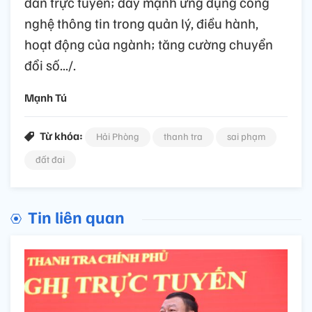
dân trực tuyến; đẩy mạnh ứng dụng công
nghệ thông tin trong quản lý, điều hành,
hoạt động của ngành; tăng cường chuyển
đổi số.../.
Mạnh Tú
Từ khóa:
Hải Phòng
thanh tra
sai phạm
đất đai
Tin liên quan