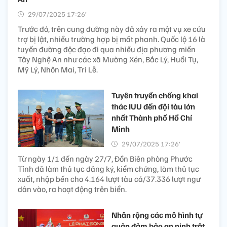
29/07/2025 17:26’
Trước đó, trên cung đường này đã xảy ra một vụ xe cứu
trợ bị lật, nhiều trường hợp bị mất phanh. Quốc lộ 16 là
tuyến đường độc đạo đi qua nhiều địa phương miền
Tây Nghệ An như các xã Mường Xén, Bắc Lý, Huồi Tụ,
Mỹ Lý, Nhôn Mai, Tri Lễ.
Tuyên truyền chống khai
thác IUU đến đội tàu lớn
nhất Thành phố Hồ Chí
Minh
29/07/2025 17:26’
Từ ngày 1/1 đến ngày 27/7, Đồn Biên phòng Phước
Tỉnh đã làm thủ tục đăng ký, kiểm chứng, làm thủ tục
xuất, nhập bến cho 4.164 lượt tàu cá/37.336 lượt ngư
dân vào, ra hoạt động trên biển.
Nhân rộng các mô hình tự
quản đảm bảo an ninh trật