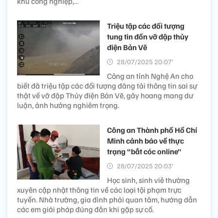
khu công nghiệp,…
Triệu tập các đối tượng
tung tin đồn vỡ đập thủy
điện Bản Vẽ
28/07/2025 20:07’
Công an tỉnh Nghệ An cho
biết đã triệu tập các đối tượng đăng tải thông tin sai sự
thật về vỡ đập Thủy điện Bản Vẽ, gây hoang mang dư
luận, ảnh hưởng nghiêm trọng.
Công an Thành phố Hồ Chí
Minh cảnh báo về thực
trạng “bắt cóc online"
28/07/2025 20:03’
Học sinh, sinh viê thường
xuyên cập nhật thông tin về các loại tội phạm trực
tuyến. Nhà trường, gia đình phải quan tâm, hướng dẫn
các em giải pháp đúng đắn khi gặp sự cố.