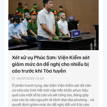
Xét xử vụ Phúc Sơn: Viện Kiểm sát
giảm mức án đề nghị cho nhiều bị
cáo trước khi Tòa tuyên
04/07/2025 13:28’
Ở phần tranh tụng, đại diện Viện Kiểm sát đã căn
cứ vào các tình tiết mới nộp tiền khắc phục hậu
quả của một số bị cáo và xét công lao, đóng góp
của các bị cáo nguyên là lãnh đạo địa phương… và
quyết định giảm mức án đề nghị đối với 8 bị cáo.