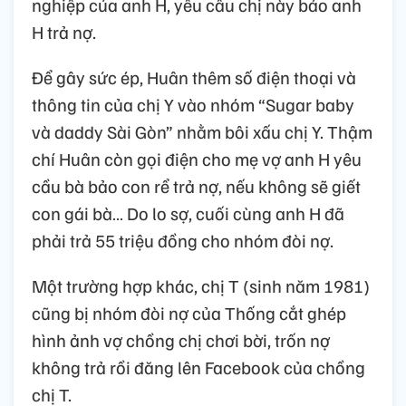
nghiệp của anh H, yêu cầu chị này bảo anh
H trả nợ.
Để gây sức ép, Huân thêm số điện thoại và
thông tin của chị Y vào nhóm “Sugar baby
và daddy Sài Gòn” nhằm bôi xấu chị Y. Thậm
chí Huân còn gọi điện cho mẹ vợ anh H yêu
cầu bà bảo con rể trả nợ, nếu không sẽ giết
con gái bà… Do lo sợ, cuối cùng anh H đã
phải trả 55 triệu đồng cho nhóm đòi nợ.
Một trường hợp khác, chị T (sinh năm 1981)
cũng bị nhóm đòi nợ của Thống cắt ghép
hình ảnh vợ chồng chị chơi bời, trốn nợ
không trả rồi đăng lên Facebook của chồng
chị T.