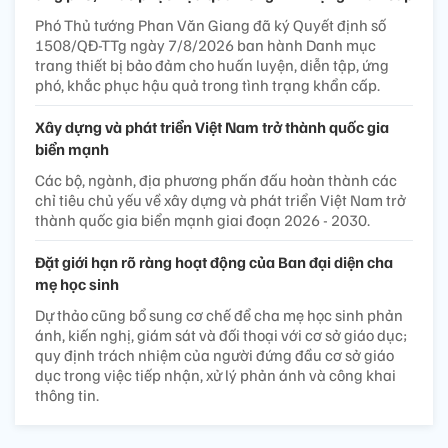
Phó Thủ tướng Phan Văn Giang đã ký Quyết định số
1508/QĐ-TTg ngày 7/8/2026 ban hành Danh mục
trang thiết bị bảo đảm cho huấn luyện, diễn tập, ứng
phó, khắc phục hậu quả trong tình trạng khẩn cấp.
Xây dựng và phát triển Việt Nam trở thành quốc gia
biển mạnh
Các bộ, ngành, địa phương phấn đấu hoàn thành các
chỉ tiêu chủ yếu về xây dựng và phát triển Việt Nam trở
thành quốc gia biển mạnh giai đoạn 2026 - 2030.
Đặt giới hạn rõ ràng hoạt động của Ban đại diện cha
mẹ học sinh
Dự thảo cũng bổ sung cơ chế để cha mẹ học sinh phản
ánh, kiến nghị, giám sát và đối thoại với cơ sở giáo dục;
quy định trách nhiệm của người đứng đầu cơ sở giáo
dục trong việc tiếp nhận, xử lý phản ánh và công khai
thông tin.