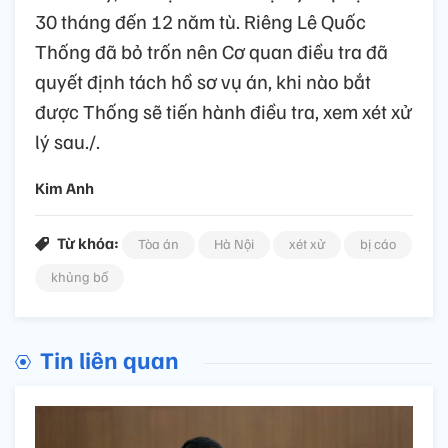
30 tháng đến 12 năm tù. Riêng Lê Quốc
Thống đã bỏ trốn nên Cơ quan điều tra đã
quyết định tách hồ sơ vụ án, khi nào bắt
được Thống sẽ tiến hành điều tra, xem xét xử
lý sau./.
Kim Anh
Từ khóa:
Tòa án
Hà Nội
xét xử
bị cáo
khủng bố
Tin liên quan