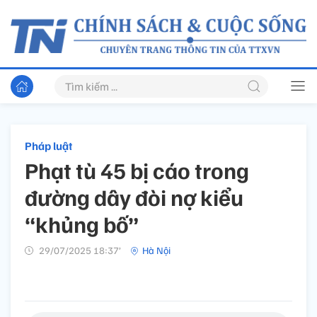
Pháp luật
Phạt tù 45 bị cáo trong
đường dây đòi nợ kiểu
“khủng bố”
29/07/2025 18:37’
Hà Nội