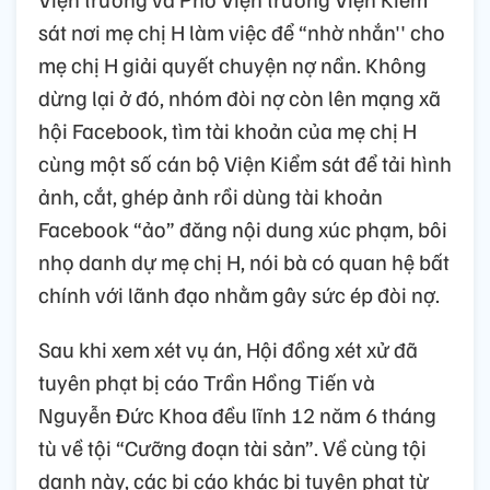
sát nơi mẹ chị H làm việc để “nhờ nhắn'' cho
mẹ chị H giải quyết chuyện nợ nần. Không
dừng lại ở đó, nhóm đòi nợ còn lên mạng xã
hội Facebook, tìm tài khoản của mẹ chị H
cùng một số cán bộ Viện Kiểm sát để tải hình
ảnh, cắt, ghép ảnh rồi dùng tài khoản
Facebook “ảo” đăng nội dung xúc phạm, bôi
nhọ danh dự mẹ chị H, nói bà có quan hệ bất
chính với lãnh đạo nhằm gây sức ép đòi nợ.
Sau khi xem xét vụ án, Hội đồng xét xử đã
tuyên phạt bị cáo Trần Hồng Tiến và
Nguyễn Đức Khoa đều lĩnh 12 năm 6 tháng
tù về tội “Cưỡng đoạn tài sản”. Về cùng tội
danh này, các bị cáo khác bị tuyên phạt từ