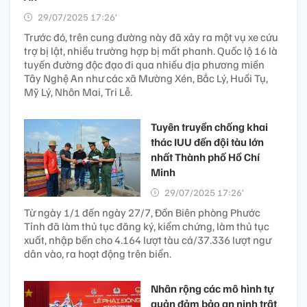
29/07/2025 17:26’
Trước đó, trên cung đường này đã xảy ra một vụ xe cứu
trợ bị lật, nhiều trường hợp bị mất phanh. Quốc lộ 16 là
tuyến đường độc đạo đi qua nhiều địa phương miền
Tây Nghệ An như các xã Mường Xén, Bắc Lý, Huồi Tụ,
Mỹ Lý, Nhôn Mai, Tri Lễ.
Tuyên truyền chống khai
thác IUU đến đội tàu lớn
nhất Thành phố Hồ Chí
Minh
29/07/2025 17:26’
Từ ngày 1/1 đến ngày 27/7, Đồn Biên phòng Phước
Tỉnh đã làm thủ tục đăng ký, kiểm chứng, làm thủ tục
xuất, nhập bến cho 4.164 lượt tàu cá/37.336 lượt ngư
dân vào, ra hoạt động trên biển.
Nhân rộng các mô hình tự
quản đảm bảo an ninh trật