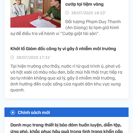
cướp tại tiệm vàng
28/07/2025 18:23’
Đối tượng Phạm Duy Thanh
(An Giang) bị tạm giữ hình
sự để điều tra về hành vi "Cướp giật tài sản".
Khởi tố Giám đốc công ty vì gây ô nhiễm môi trường
28/07/2025 17:31’
Tại hiện trường cho thấy, nước rỉ từ quá trình ủ, phơi vỏ
và hột xoài có màu nâu đen, bốc mùi hôi thải trực tiếp ra
ao tự nhiên không qua xử lý, gây ô nhiễm môi trường,
ảnh hưởng đến cuộc sống của người dân khu vực xung
quanh.
Chính sách mới
Danh mục trang thiết bị bảo đảm huấn luyện, diễn tập,
ứng phó, khắc phục hậu quả trong tình trạng khẩn cấp