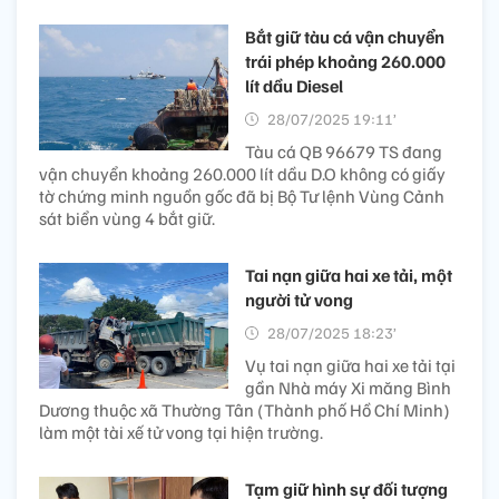
Bắt giữ tàu cá vận chuyển
trái phép khoảng 260.000
lít dầu Diesel
28/07/2025 19:11’
Tàu cá QB 96679 TS đang
vận chuyển khoảng 260.000 lít dầu D.O không có giấy
tờ chứng minh nguồn gốc đã bị Bộ Tư lệnh Vùng Cảnh
sát biển vùng 4 bắt giữ.
Tai nạn giữa hai xe tải, một
người tử vong
28/07/2025 18:23’
Vụ tai nạn giữa hai xe tải tại
gần Nhà máy Xi măng Bình
Dương thuộc xã Thường Tân (Thành phố Hồ Chí Minh)
làm một tài xế tử vong tại hiện trường.
Tạm giữ hình sự đối tượng