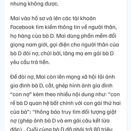
nhưng không được.
Mai vào hồ sơ và lên các tài khoản
Facebook tìm kiếm thông tin về người thân,
họ hàng của bà D. Mai dùng phần mềm đổi
giọng nam giới, gọi điện cho người thân của
bà D đòi nợ, chửi bới, lăng mạ em gái bà D
yêu cầu trả tiền.
Để đòi nợ, Mai còn lên mạng xã hội tải ảnh
gia đình bà D, cắt, ghép hình ảnh gia đình
“con nợ” kèm theo nhiều nội dung như: “con
rể bà D quan hệ bất chính với con gái thứ hai
của bà”; “thông báo truy tìm đối tượng giật
nợ (ghép ảnh bà D và em gái câu kết lừa
đảo)… Cuối cùng bà D đã phải trả 80 triệu