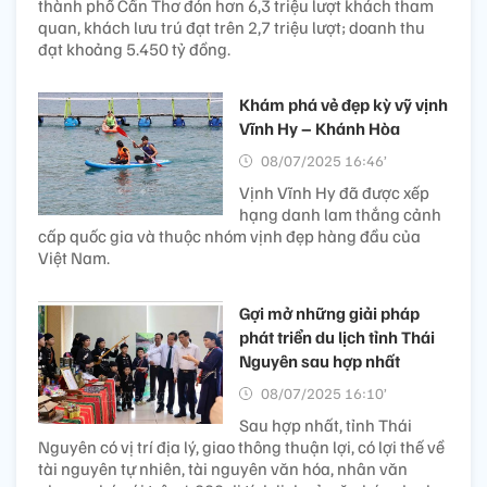
thành phố Cần Thơ đón hơn 6,3 triệu lượt khách tham
quan, khách lưu trú đạt trên 2,7 triệu lượt; doanh thu
đạt khoảng 5.450 tỷ đồng.
Khám phá vẻ đẹp kỳ vỹ vịnh
Vĩnh Hy – Khánh Hòa
08/07/2025 16:46’
Vịnh Vĩnh Hy đã được xếp
hạng danh lam thắng cảnh
cấp quốc gia và thuộc nhóm vịnh đẹp hàng đầu của
Việt Nam.
Gợi mở những giải pháp
phát triển du lịch tỉnh Thái
Nguyên sau hợp nhất
08/07/2025 16:10’
Sau hợp nhất, tỉnh Thái
Nguyên có vị trí địa lý, giao thông thuận lợi, có lợi thế về
tài nguyên tự nhiên, tài nguyên văn hóa, nhân văn