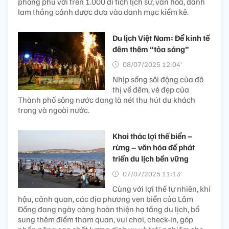
phong phú với trên 1.000 di tích lịch sử, văn hóa, danh
lam thắng cảnh được đưa vào danh mục kiểm kê.
Du lịch Việt Nam: Để kinh tế
đêm thêm “tỏa sáng”
08/07/2025 12:04’
Nhịp sống sôi động của đô
thị về đêm, vẻ đẹp của
Thành phố sông nước đang là nét thu hút du khách
trong và ngoài nước.
Khai thác lợi thế biển –
rừng – văn hóa để phát
triển du lịch bền vững
07/07/2025 11:13’
Cùng với lợi thế tự nhiên, khí
hậu, cảnh quan, các địa phương ven biển của Lâm
Đồng đang ngày càng hoàn thiện hạ tầng du lịch, bổ
sung thêm điểm tham quan, vui chơi, check-in, góp