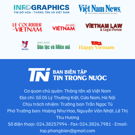
Cơ quan chủ quản: Thông tấn xã Việt Nam
Địa chỉ: Số 05 Lý Thường Kiệt, Cửa Nam, Hà Nội
Chịu trách nhiệm: Trưởng ban Trần Ngọc Tú
Phó Trưởng ban: Hoàng Như Hoa, Nguyễn Văn Nhật, Lê Thị
Thu Hương
Số điện thoại: 024.38257994 - Fax: 024.3826.7981 - Email:
tap.phongbien@gmail.com