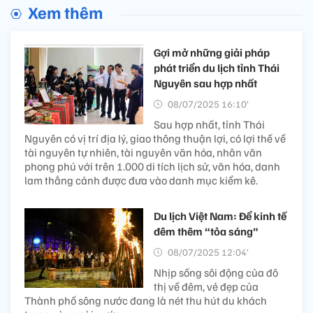
Xem thêm
Gợi mở những giải pháp
phát triển du lịch tỉnh Thái
Nguyên sau hợp nhất
08/07/2025 16:10’
Sau hợp nhất, tỉnh Thái
Nguyên có vị trí địa lý, giao thông thuận lợi, có lợi thế về
tài nguyên tự nhiên, tài nguyên văn hóa, nhân văn
phong phú với trên 1.000 di tích lịch sử, văn hóa, danh
lam thắng cảnh được đưa vào danh mục kiểm kê.
Du lịch Việt Nam: Để kinh tế
đêm thêm “tỏa sáng”
08/07/2025 12:04’
Nhịp sống sôi động của đô
thị về đêm, vẻ đẹp của
Thành phố sông nước đang là nét thu hút du khách