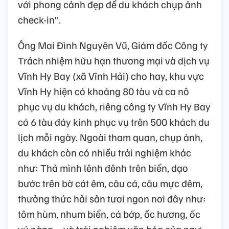
với phong cảnh đẹp để du khách chụp ảnh
check-in".
Ông Mai Đình Nguyên Vũ, Giám đốc Công ty
Trách nhiệm hữu hạn thương mại và dịch vụ
Vĩnh Hy Bay (xã Vĩnh Hải) cho hay, khu vực
Vĩnh Hy hiện có khoảng 80 tàu và ca nô
phục vụ du khách, riêng công ty Vĩnh Hy Bay
có 6 tàu đáy kính phục vụ trên 500 khách du
lịch mỗi ngày. Ngoài tham quan, chụp ảnh,
du khách còn có nhiều trải nghiệm khác
như: Thả mình lênh đênh trên biển, dạo
bước trên bờ cát êm, câu cá, câu mực đêm,
thưởng thức hải sản tươi ngon nơi đây như:
tôm hùm, nhum biển, cá bớp, ốc hương, ốc
vú nàng,... và trải nghiệm văn hóa của ngư