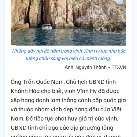
Những dãy núi đá nằm trong vịnh Vĩnh Hy tựa như bức
tường chắn sóng với biển cả mênh mông.
Ảnh: Nguyễn Thành – TTXVN
Ông Trần Quốc Nam, Chủ tịch UBND tỉnh
Khánh Hòa cho biết, vịnh Vĩnh Hy đã được
xếp hạng danh lam thắng cảnh cấp quốc gia
và thuộc nhóm vịnh đẹp hàng đầu của Việt
Nam. Để tiếp tục phát huy giá trị của vịnh,
UBND tỉnh chỉ đạo các địa phương tăng
cường công tác quản lý; các đơn vị, doanh