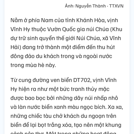
Ảnh: Nguyễn Thành - TTXVN
Nằm ở phía Nam của tỉnh Khánh Hòa, vịnh
Vĩnh Hy thuộc Vườn Quốc gia núi Chúa (Khu
dự trữ sinh quyển thế giới Núi Chúa, xã Vĩnh
Hải) đang trở thành một điểm đến thu hút
đông đảo du khách trong và ngoài nước
trong mùa hè này.
Từ cung đường ven biển DT702, vịnh Vĩnh
Hy hiện ra như một bức tranh thủy mặc
được bao bọc bởi những dãy núi nhấp nhô
và làn nước biển xanh màu ngọc bích. Xa xa,
những chiếc tàu chở khách du ngoạn trên
biển để lại bọt trắng xóa, tạo nên một khung
cảnh nên thơ. Một trong những hoạt động