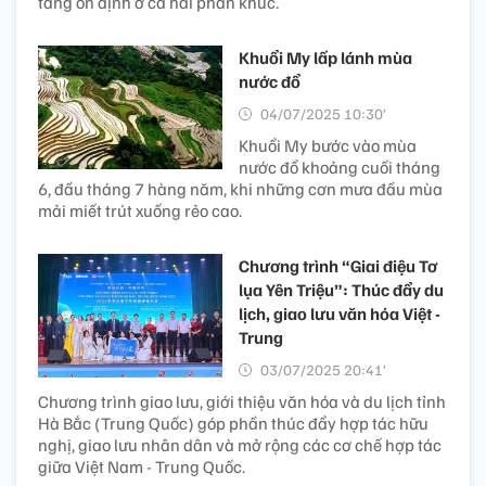
tăng ổn định ở cả hai phân khúc.
Khuổi My lấp lánh mùa
nước đổ
04/07/2025 10:30’
Khuổi My bước vào mùa
nước đổ khoảng cuối tháng
6, đầu tháng 7 hàng năm, khi những cơn mưa đầu mùa
mải miết trút xuống rẻo cao.
Chương trình “Giai điệu Tơ
lụa Yên Triệu”: Thúc đẩy du
lịch, giao lưu văn hóa Việt -
Trung
03/07/2025 20:41’
Chương trình giao lưu, giới thiệu văn hóa và du lịch tỉnh
Hà Bắc (Trung Quốc) góp phần thúc đẩy hợp tác hữu
nghị, giao lưu nhân dân và mở rộng các cơ chế hợp tác
giữa Việt Nam - Trung Quốc.