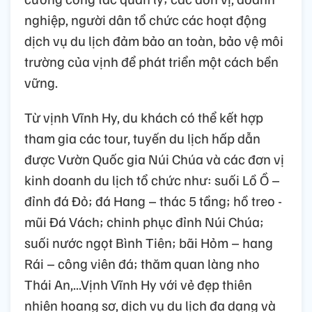
nghiệp, người dân tổ chức các hoạt động
dịch vụ du lịch đảm bảo an toàn, bảo vệ môi
trường của vịnh để phát triển một cách bền
vững.
Từ vịnh Vĩnh Hy, du khách có thể kết hợp
tham gia các tour, tuyến du lịch hấp dẫn
được Vườn Quốc gia Núi Chúa và các đơn vị
kinh doanh du lịch tổ chức như: suối Lồ Ồ –
đỉnh đá Đỏ; đá Hang – thác 5 tầng; hồ treo -
mũi Đá Vách; chinh phục đỉnh Núi Chúa;
suối nước ngọt Bình Tiên; bãi Hỏm – hang
Rái – công viên đá; thăm quan làng nho
Thái An,...Vịnh Vĩnh Hy với vẻ đẹp thiên
nhiên hoang sơ, dịch vụ du lịch đa dạng và