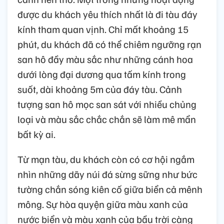
được du khách yêu thích nhất là đi tàu đáy
kính tham quan vịnh. Chỉ mất khoảng 15
phút, du khách đã có thể chiêm ngưỡng rạn
san hô đầy màu sắc như những cánh hoa
dưới lòng đại dương qua tấm kính trong
suốt, dài khoảng 5m của đáy tàu. Cảnh
tượng san hô mọc san sát với nhiều chủng
loại và màu sắc chắc chắn sẽ làm mê mẩn
bất kỳ ai.
Từ mạn tàu, du khách còn có cơ hội ngắm
nhìn những dãy núi đá sừng sững như bức
tường chắn sóng kiên cố giữa biển cả mênh
mông. Sự hòa quyện giữa màu xanh của
nước biển và màu xanh của bầu trời càng