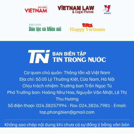
Cơ quan chủ quản: Thông tấn xã Việt Nam
Địa chỉ: Số 05 Lý Thường Kiệt, Cửa Nam, Hà Nội
Chịu trách nhiệm: Trưởng ban Trần Ngọc Tú
Phó Trưởng ban: Hoàng Như Hoa, Nguyễn Văn Nhật, Lê Thị
Thu Hương
Số điện thoại: 024.38257994 - Fax: 024.3826.7981 - Email:
tap.phongbien@gmail.com