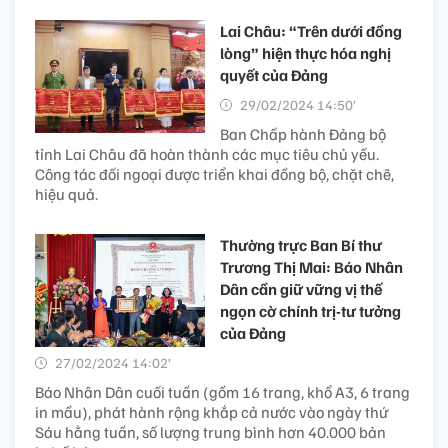
Lai Châu: “Trên dưới đồng
lòng” hiện thực hóa nghị
quyết của Đảng
29/02/2024 14:50’
Ban Chấp hành Đảng bộ
tỉnh Lai Châu đã hoàn thành các mục tiêu chủ yếu.
Công tác đối ngoại được triển khai đồng bộ, chặt chẽ,
hiệu quả.
Thường trực Ban Bí thư
Trương Thị Mai: Báo Nhân
Dân cần giữ vững vị thế
ngọn cờ chính trị-tư tưởng
của Đảng
27/02/2024 14:02’
Báo Nhân Dân cuối tuần (gồm 16 trang, khổ A3, 6 trang
in mầu), phát hành rộng khắp cả nước vào ngày thứ
Sáu hằng tuần, số lượng trung bình hơn 40.000 bản