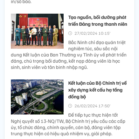
in/số báo.
Tạo nguồn, bồi dưỡng phát
triển Đảng trong thanh niên
27/02/2024 10:15’
Bắc Ninh chỉ đạo quán triệt
nghiêm túc, sâu sắc nội
dung Kết luận của Ban Thường vụ Tỉnh ủy về phát triển
đảng, chú trọng bồi dưỡng, kết nạp đảng viên là học
sinh, sinh viên và tân binh nhập ngũ.
Kết luận của Bộ Chính trị về
xây dựng kết cấu hạ tầng
đồng bộ
26/02/2024 17:50’
Để tiếp tục thực hiện tốt
Nghị quyết số 13-NQ/TW, Bộ Chính trị yêu cầu các cấp
ủy, tổ chức đảng, chính quyền, cán bộ, đảng viên tập
trung thực hiện có hiệu quả nhiệm vụ, giải pháp.