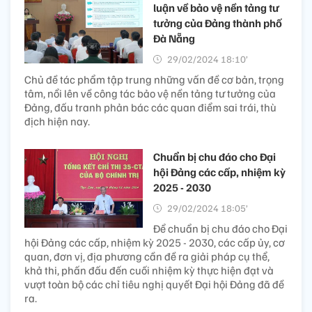
luận về bảo vệ nền tảng tư
tưởng của Đảng thành phố
Đà Nẵng
29/02/2024 18:10’
Chủ đề tác phẩm tập trung những vấn đề cơ bản, trọng
tâm, nổi lên về công tác bảo vệ nền tảng tư tưởng của
Đảng, đấu tranh phản bác các quan điểm sai trái, thù
địch hiện nay.
Chuẩn bị chu đáo cho Đại
hội Đảng các cấp, nhiệm kỳ
2025 - 2030
29/02/2024 18:05’
Để chuẩn bị chu đáo cho Đại
hội Đảng các cấp, nhiệm kỳ 2025 - 2030, các cấp ủy, cơ
quan, đơn vị, địa phương cần đề ra giải pháp cụ thể,
khả thi, phấn đấu đến cuối nhiệm kỳ thực hiện đạt và
vượt toàn bộ các chỉ tiêu nghị quyết Đại hội Đảng đã đề
ra.