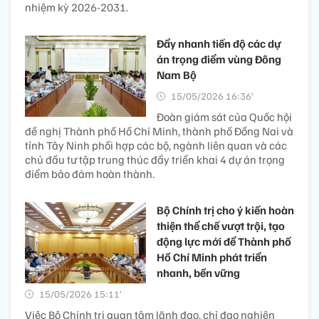
nhiệm kỳ 2026-2031.
Đẩy nhanh tiến độ các dự
án trọng điểm vùng Đông
Nam Bộ
15/05/2026 16:36’
Đoàn giám sát của Quốc hội
đề nghị Thành phố Hồ Chí Minh, thành phố Đồng Nai và
tỉnh Tây Ninh phối hợp các bộ, ngành liên quan và các
chủ đầu tư tập trung thúc đẩy triển khai 4 dự án trọng
điểm bảo đảm hoàn thành.
Bộ Chính trị cho ý kiến hoàn
thiện thể chế vượt trội, tạo
động lực mới để Thành phố
Hồ Chí Minh phát triển
nhanh, bền vững
15/05/2026 15:11’
Việc Bộ Chính trị quan tâm lãnh đạo, chỉ đạo nghiên