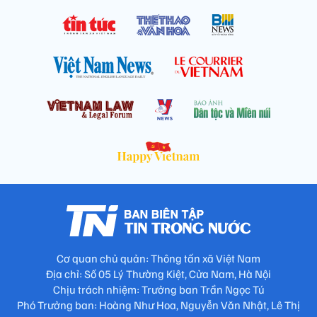
Cơ quan chủ quản: Thông tấn xã Việt Nam
Địa chỉ: Số 05 Lý Thường Kiệt, Cửa Nam, Hà Nội
Chịu trách nhiệm: Trưởng ban Trần Ngọc Tú
Phó Trưởng ban: Hoàng Như Hoa, Nguyễn Văn Nhật, Lê Thị