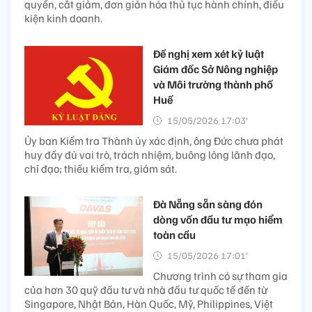
quyền, cắt giảm, đơn giản hóa thủ tục hành chính, điều
kiện kinh doanh.
Đề nghị xem xét kỷ luật
Giám đốc Sở Nông nghiệp
và Môi trường thành phố
Huế
15/05/2026 17:03’
Ủy ban Kiểm tra Thành ủy xác định, ông Đức chưa phát
huy đầy đủ vai trò, trách nhiệm, buông lỏng lãnh đạo,
chỉ đạo; thiếu kiểm tra, giám sát.
Đà Nẵng sẵn sàng đón
dòng vốn đầu tư mạo hiểm
toàn cầu
15/05/2026 17:01’
Chương trình có sự tham gia
của hơn 30 quỹ đầu tư và nhà đầu tư quốc tế đến từ
Singapore, Nhật Bản, Hàn Quốc, Mỹ, Philippines, Việt