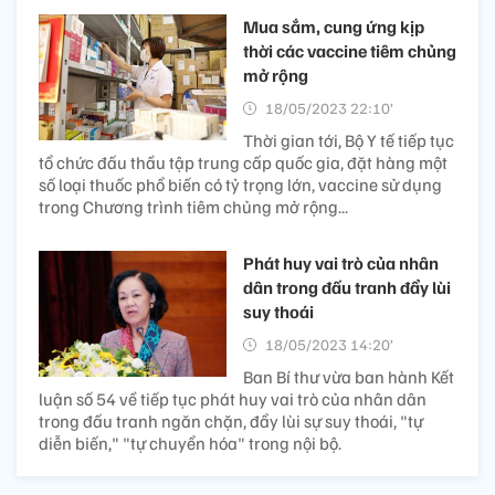
Mua sắm, cung ứng kịp
thời các vaccine tiêm chủng
mở rộng
18/05/2023 22:10’
Thời gian tới, Bộ Y tế tiếp tục
tổ chức đấu thầu tập trung cấp quốc gia, đặt hàng một
số loại thuốc phổ biến có tỷ trọng lớn, vaccine sử dụng
trong Chương trình tiêm chủng mở rộng...
Phát huy vai trò của nhân
dân trong đấu tranh đẩy lùi
suy thoái
18/05/2023 14:20’
Ban Bí thư vừa ban hành Kết
luận số 54 về tiếp tục phát huy vai trò của nhân dân
trong đấu tranh ngăn chặn, đẩy lùi sự suy thoái, "tự
diễn biến," "tự chuyển hóa" trong nội bộ.