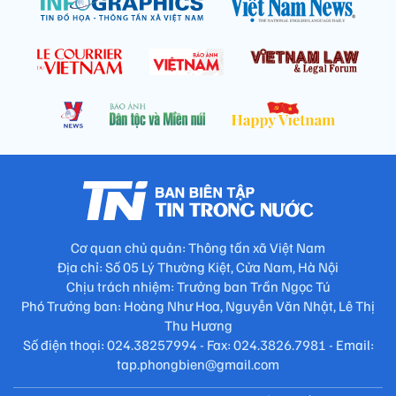
Cơ quan chủ quản: Thông tấn xã Việt Nam
Địa chỉ: Số 05 Lý Thường Kiệt, Cửa Nam, Hà Nội
Chịu trách nhiệm: Trưởng ban Trần Ngọc Tú
Phó Trưởng ban: Hoàng Như Hoa, Nguyễn Văn Nhật, Lê Thị
Thu Hương
Số điện thoại: 024.38257994 - Fax: 024.3826.7981 - Email:
tap.phongbien@gmail.com