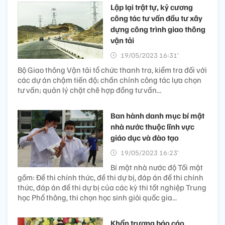
Lập lại trật tự, kỷ cương
công tác tư vấn đầu tư xây
dựng công trình giao thông
vận tải
19/05/2023 16:31’
Bộ Giao thông Vận tải tổ chức thanh tra, kiểm tra đối với
các dự án chậm tiến độ; chấn chỉnh công tác lựa chọn
tư vấn; quản lý chặt chẽ hợp đồng tư vấn...
Ban hành danh mục bí mật
nhà nước thuộc lĩnh vực
giáo dục và đào tạo
19/05/2023 16:23’
Bí mật nhà nước độ Tối mật
gồm: Đề thi chính thức, đề thi dự bị, đáp án đề thi chính
thức, đáp án đề thi dự bị của các kỳ thi tốt nghiệp Trung
học Phổ thông, thi chọn học sinh giỏi quốc gia...
Khẩn trương báo cáo