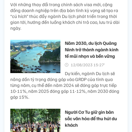
Với những thay đổi trong chính sách visa mới, cộng
đồng doanh nghiệp trên địa bàn tỉnh kỳ vọng sẽ tạo ra
“cú hích” thúc đẩy ngành Du lịch phát triển trong thời
gian tới, hướng đến luồng khách chi trả cao, lưu trú dài
ngày.
Năm 2030, du lịch Quảng
Ninh trở thành ngành kinh
tế mũi nhọn và bền vững
12/08/2023 15:27’
Dự kiến, ngành Du lịch sẽ
nâng dần tỷ trọng đóng góp vào GRDP của tỉnh qua
từng năm, cụ thể đến năm 2024 sẽ đóng góp trực tiếp
10-11%, năm 2025 đóng góp 11-12%, năm 2030 đóng
góp 15%.
Người Cơ Tu giữ gìn bản
sắc văn hóa để thu hút du
khách