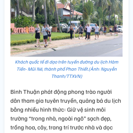
Khách quốc tế đi dạo trên tuyến đường du lịch Hàm
Tiến- Mũi Né, thành phố Phan Thiết.(Ảnh: Nguyễn
Thanh/TTXVN)
Bình Thuận phát động phong trào người
dân tham gia tuyên truyền, quảng bá du lịch
bằng nhiều hình thức: Giữ vệ sinh môi
trường “trong nhà, ngoài ngõ” sạch đẹp,
trồng hoa, cây, trang trí trước nhà và dọc