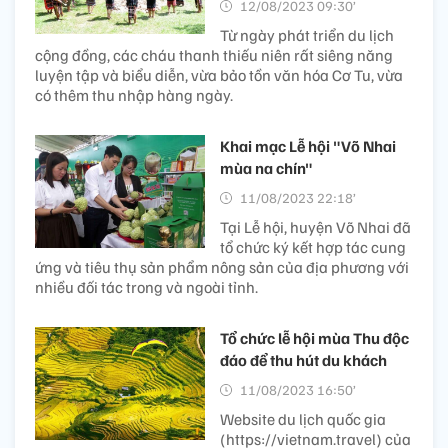
12/08/2023 09:30’
Từ ngày phát triển du lịch
cộng đồng, các cháu thanh thiếu niên rất siêng năng
luyện tập và biểu diễn, vừa bảo tồn văn hóa Cơ Tu, vừa
có thêm thu nhập hàng ngày.
Khai mạc Lễ hội "Võ Nhai
mùa na chín"
11/08/2023 22:18’
Tại Lễ hội, huyện Võ Nhai đã
tổ chức ký kết hợp tác cung
ứng và tiêu thụ sản phẩm nông sản của địa phương với
nhiều đối tác trong và ngoài tỉnh.
Tổ chức lễ hội mùa Thu độc
đáo để thu hút du khách
11/08/2023 16:50’
Website du lịch quốc gia
(https://vietnam.travel) của