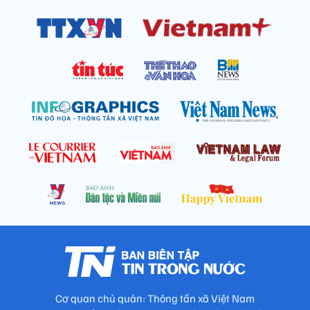
Cơ quan chủ quản: Thông tấn xã Việt Nam