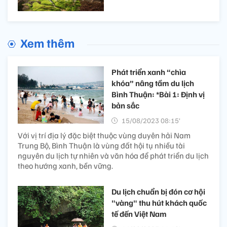
Xem thêm
Phát triển xanh “chìa
khóa” nâng tầm du lịch
Bình Thuận: *Bài 1: Định vị
bản sắc
15/08/2023 08:15’
Với vị trí địa lý đặc biệt thuộc vùng duyên hải Nam
Trung Bộ, Bình Thuận là vùng đất hội tụ nhiều tài
nguyên du lịch tự nhiên và văn hóa để phát triển du lịch
theo hướng xanh, bền vững.
Du lịch chuẩn bị đón cơ hội
"vàng" thu hút khách quốc
tế đến Việt Nam