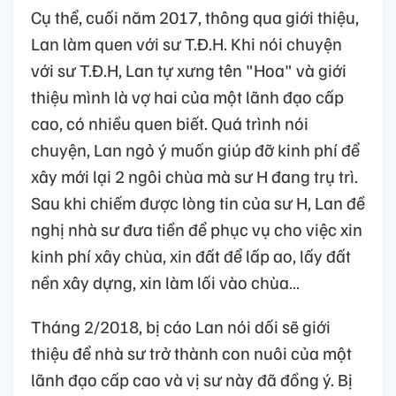
Cụ thể, cuối năm 2017, thông qua giới thiệu,
Lan làm quen với sư T.Đ.H. Khi nói chuyện
với sư T.Đ.H, Lan tự xưng tên "Hoa" và giới
thiệu mình là vợ hai của một lãnh đạo cấp
cao, có nhiều quen biết. Quá trình nói
chuyện, Lan ngỏ ý muốn giúp đỡ kinh phí để
xây mới lại 2 ngôi chùa mà sư H đang trụ trì.
Sau khi chiếm được lòng tin của sư H, Lan đề
nghị nhà sư đưa tiền để phục vụ cho việc xin
kinh phí xây chùa, xin đất để lấp ao, lấy đất
nền xây dựng, xin làm lối vào chùa…
Tháng 2/2018, bị cáo Lan nói dối sẽ giới
thiệu để nhà sư trở thành con nuôi của một
lãnh đạo cấp cao và vị sư này đã đồng ý. Bị