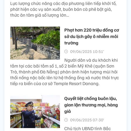
Lực lượng chức năng các địa phương liên tiếp khởi tố,
phát hiện các vụ sản xuất, buôn bán cà phê bột giả,
thức ăn tôm giả số lượng lớn...
Phạt hơn 220 triệu đồng cơ
sở du lịch gây ô nhiễm môi
trường
09/06/2025 10:51’
Người dân và du khách khi
tắm tại các bãi tắm số 1, số 2 biển Mỹ Khê (quận Sơn
Trà, thành phố Đà Nẵng) phản ánh hiện tượng mùi hôi
thối nồng nặc bốc lên từ hệ thống ống xả nước thải trực
tiếp ra biển của cơ sở Temple Resort Danang.
Quyết liệt chống buôn lậu,
gian lận thương mại, hàng
giả
09/06/2025 07:30’
Chủ tịch UBND tỉnh Bắc