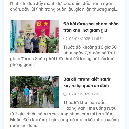
Ninh chỉ đạo đẩy mạnh đợt cao điểm đấu tranh ngăn
chặn, đẩy lùi tình trạng buôn lậu, gian lận thương mại...
Đã bắt được hai phạm nhân
trốn khỏi nơi giam giữ
08/06/2025 11:56’
Trước đó, khoảng 10 giờ 30
phút ngày 7/6, cán bộ Trại
giam Thanh Xuân phát hiện hai đối tượng bỏ trốn khỏi
phòng giam.
Bắt đối tượng giết người
xảy ra tại quán ăn đêm
07/06/2025 17:56’
Theo lời khai ban đầu,
Hoàng Văn Tình uống rượu
từ 3 giờ chiều hôm trước cùng nhóm bạn tại bản Tân
Muôn. Đến khoảng 1 giờ sáng, cả nhóm kéo nhau xuống
quán ăn đêm.