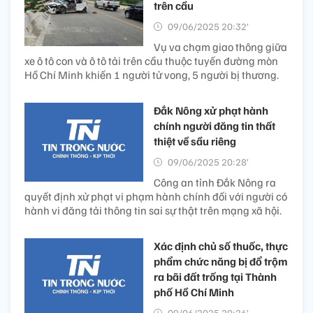
trên cầu
09/06/2025 20:32’
Vụ va chạm giao thông giữa
xe ô tô con và ô tô tải trên cầu thuộc tuyến đường mòn
Hồ Chí Minh khiến 1 người tử vong, 5 người bị thương.
Đắk Nông xử phạt hành
chính người đăng tin thất
thiệt về sầu riêng
09/06/2025 20:28’
Công an tỉnh Đắk Nông ra
quyết định xử phạt vi phạm hành chính đối với người có
hành vi đăng tải thông tin sai sự thật trên mạng xã hội.
Xác định chủ số thuốc, thực
phẩm chức năng bị đổ trộm
ra bãi đất trống tại Thành
phố Hồ Chí Minh
09/06/2025 20:26’