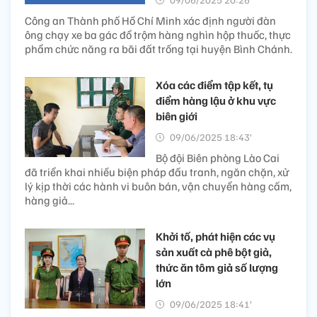
Công an Thành phố Hồ Chí Minh xác định người đàn
ông chạy xe ba gác đổ trộm hàng nghìn hộp thuốc, thực
phẩm chức năng ra bãi đất trống tại huyện Bình Chánh.
Xóa các điểm tập kết, tụ
điểm hàng lậu ở khu vực
biên giới
09/06/2025 18:43’
Bộ đội Biên phòng Lào Cai
đã triển khai nhiều biện pháp đấu tranh, ngăn chặn, xử
lý kịp thời các hành vi buôn bán, vận chuyển hàng cấm,
hàng giả...
Khởi tố, phát hiện các vụ
sản xuất cà phê bột giả,
thức ăn tôm giả số lượng
lớn
09/06/2025 18:41’