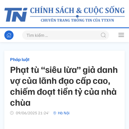
Pháp luật
Phạt tù “siêu lừa” giả danh
vợ của lãnh đạo cấp cao,
chiếm đoạt tiền tỷ của nhà
chùa
09/06/2025 21:24’
Hà Nội