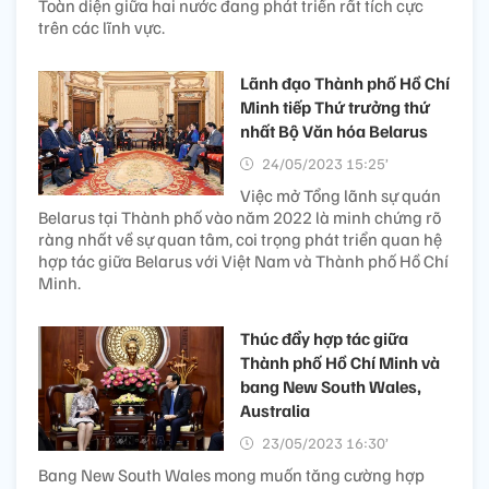
Toàn diện giữa hai nước đang phát triển rất tích cực
trên các lĩnh vực.
Lãnh đạo Thành phố Hồ Chí
Minh tiếp Thứ trưởng thứ
nhất Bộ Văn hóa Belarus
24/05/2023 15:25’
Việc mở Tổng lãnh sự quán
Belarus tại Thành phố vào năm 2022 là minh chứng rõ
ràng nhất về sự quan tâm, coi trọng phát triển quan hệ
hợp tác giữa Belarus với Việt Nam và Thành phố Hồ Chí
Minh.
Thúc đẩy hợp tác giữa
Thành phố Hồ Chí Minh và
bang New South Wales,
Australia
23/05/2023 16:30’
Bang New South Wales mong muốn tăng cường hợp