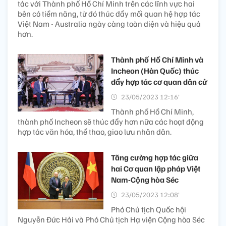
tác với Thành phố Hồ Chí Minh trên các lĩnh vực hai
bên có tiềm năng, từ đó thúc đẩy mối quan hệ hợp tác
Việt Nam - Australia ngày càng toàn diện và hiệu quả
hơn.
Thành phố Hồ Chí Minh và
Incheon (Hàn Quốc) thúc
đẩy hợp tác cơ quan dân cử
23/05/2023 12:16’
Thành phố Hồ Chí Minh,
thành phố Incheon sẽ thúc đẩy hơn nữa các hoạt động
hợp tác văn hóa, thể thao, giao lưu nhân dân.
Tăng cường hợp tác giữa
hai Cơ quan lập pháp Việt
Nam-Cộng hòa Séc
23/05/2023 12:08’
Phó Chủ tịch Quốc hội
Nguyễn Đức Hải và Phó Chủ tịch Hạ viện Cộng hòa Séc