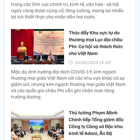
trong các lĩnh vực chính trị, kinh tế, văn hóa - xã hội
ngày càng được củng cố, tăng cường, mang lại nhiều
lợi ích thiết thực cho nhân dân hai nước.
Thúc đẩy Khu vực tự do
thương mại Lục địa châu
Phi: Cơ hội và thách thức
cho Việt Nam
24/05/2023 19:20’
Mặc dù ảnh hưởng đại dịch COVID-19, kim ngạch
thương mại giữa Việt Nam với các khu vực khác có sự
giảm sút, nhưng kim ngạch thương mại giữa Việt Nam
và các quốc gia châu Phi vẫn ghi nhận mức tăng
trưởng dương.
Thủ tướng Phạm Minh
Chính tiếp Tổng giám đốc
Công ty Cảng và Đặc khu
kinh tế Adani, Ấn Độ