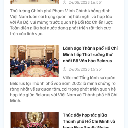
24/05/2023 16:55’
Thủ tướng Chính phủ Phạm Minh Chính khẳng định
Việt Nam luôn coi trọng quan hệ hữu nghị và hợp tác
với Ấn Độ; vui mừng trước quan hệ Đối tác Chiến lược
Toàn diện giữa hai nước đang phát triển rất tích cực
trên các lĩnh vực.
Lãnh đạo Thành phố Hồ Chí
Minh tiếp Thứ trưởng thứ
nhất Bộ Văn hóa Belarus
24/05/2023 15:25’
Việc mở Tổng lãnh sự quán
Belarus tại Thành phố vào năm 2022 là minh chứng rõ
ràng nhất về sự quan tâm, coi trọng phát triển quan hệ
hợp tác giữa Belarus với Việt Nam và Thành phố Hồ Chí
Minh.
Thúc đẩy hợp tác giữa
Thành phố Hồ Chí Minh và
bang New South Wales,