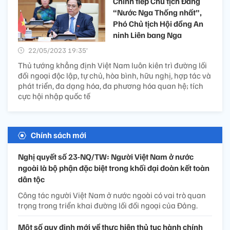
Chính tiếp Chủ tịch Đảng
“Nước Nga Thống nhất”,
Phó Chủ tịch Hội đồng An
ninh Liên bang Nga
22/05/2023 19:35’
Thủ tướng khẳng định Việt Nam luôn kiên trì đường lối
đối ngoại độc lập, tự chủ, hòa bình, hữu nghị, hợp tác và
phát triển, đa dạng hóa, đa phương hóa quan hệ; tích
cực hội nhập quốc tế
Chính sách mới
Nghị quyết số 23-NQ/TW: Người Việt Nam ở nước
ngoài là bộ phận đặc biệt trong khối đại đoàn kết toàn
dân tộc
Công tác người Việt Nam ở nước ngoài có vai trò quan
trọng trong triển khai đường lối đối ngoại của Đảng.
Một số quy định mới về thực hiện thủ tục hành chính