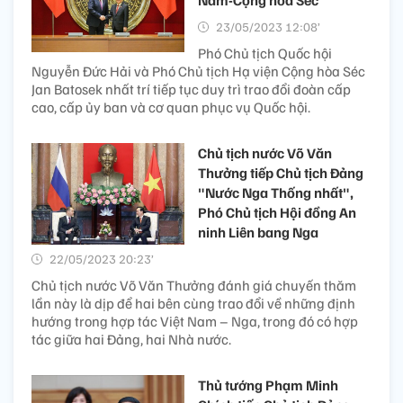
Nam-Cộng hòa Séc
23/05/2023 12:08’
Phó Chủ tịch Quốc hội
Nguyễn Đức Hải và Phó Chủ tịch Hạ viện Cộng hòa Séc
Jan Batosek nhất trí tiếp tục duy trì trao đổi đoàn cấp
cao, cấp ủy ban và cơ quan phục vụ Quốc hội.
Chủ tịch nước Võ Văn
Thưởng tiếp Chủ tịch Đảng
"Nước Nga Thống nhất",
Phó Chủ tịch Hội đồng An
ninh Liên bang Nga
22/05/2023 20:23’
Chủ tịch nước Võ Văn Thưởng đánh giá chuyến thăm
lần này là dịp để hai bên cùng trao đổi về những định
hướng trong hợp tác Việt Nam – Nga, trong đó có hợp
tác giữa hai Đảng, hai Nhà nước.
Thủ tướng Phạm Minh