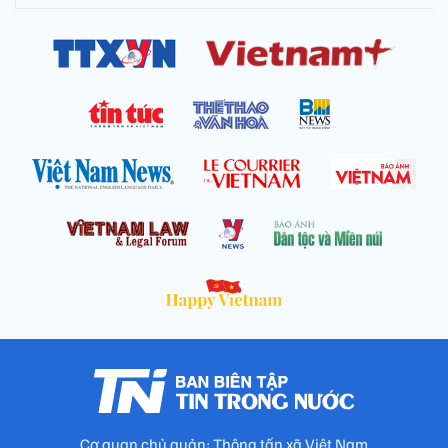
Cơ quan chủ quản: Thông tấn xã Việt Nam