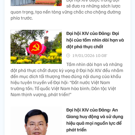
sẽ đưa ra những sách lược
quan trọng, tạo nền tảng vững chắc cho chặng đường
phía trước.
Đại hội XIV của Đảng: Đại
hội của tầm nhìn dài hạn và
đột phá thực chất
19/01/2026 10:08’
Tầm nhìn dài hạn và những
đột phá thực chất được kỳ vọng ở Đại hội XIV đều nhắm
đến mục đích tối thượng theo đúng nội dung của khẩu
hiệu tuyên truyền về Đại hội: “Đất nước Việt Nam
trường tồn; Tổ quốc Việt Nam hòa bình; Dân tộc Việt
Nam thịnh vượng, phát triển!”
Đại hội XIV của Đảng: An
Giang huy động và sử dụng
hiệu quả mọi nguồn lực để
phát triển