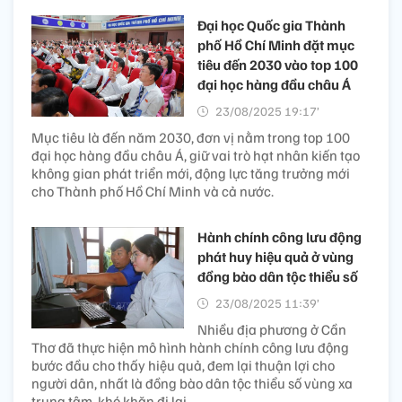
Đại học Quốc gia Thành
phố Hồ Chí Minh đặt mục
tiêu đến 2030 vào top 100
đại học hàng đầu châu Á
23/08/2025 19:17’
Mục tiêu là đến năm 2030, đơn vị nằm trong top 100
đại học hàng đầu châu Á, giữ vai trò hạt nhân kiến tạo
không gian phát triển mới, động lực tăng trưởng mới
cho Thành phố Hồ Chí Minh và cả nước.
Hành chính công lưu động
phát huy hiệu quả ở vùng
đồng bào dân tộc thiểu số
23/08/2025 11:39’
Nhiều địa phương ở Cần
Thơ đã thực hiện mô hình hành chính công lưu động
bước đầu cho thấy hiệu quả, đem lại thuận lợi cho
người dân, nhất là đồng bào dân tộc thiểu số vùng xa
trung tâm, khó khăn đi lại.