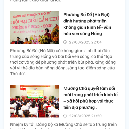
Phường Bồ Đề (Hà Nội)
định hướng phát triển
không gian kinh tế - văn
hóa ven sông Hồng
22/08/2025 22:04’
Phường Bồ Đề (Hà Nội) có không gian sinh thái đặc
trưng của sông Hồng và bãi bồi ven sông, có thể “tạo
thời cơ vàng để phường phát triển bứt phá, xứng đáng
với vị thế địa bàn năng động, sáng tạo, điểm sáng của
Thủ đô”.
Mường Chà quyết tâm đổi
mới trong phát triển kinh tế
– xã hội phù hợp với thực
tiễn địa phương .
22/08/2025 21:20’
Nhiệm kỳ tới, Đảng bộ xã Mường Chà sẽ tập trung triển