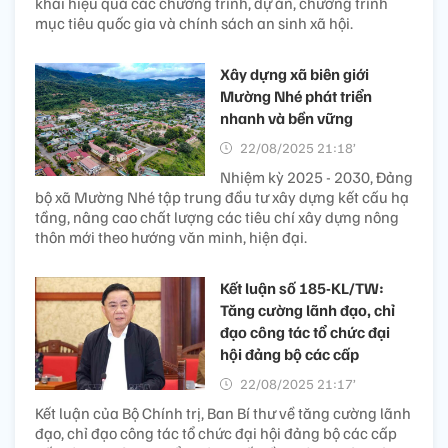
khai hiệu quả các chương trình, dự án, chương trình
mục tiêu quốc gia và chính sách an sinh xã hội.
Xây dựng xã biên giới
Mường Nhé phát triển
nhanh và bền vững
22/08/2025 21:18’
Nhiệm kỳ 2025 - 2030, Đảng
bộ xã Mường Nhé tập trung đầu tư xây dựng kết cấu hạ
tầng, nâng cao chất lượng các tiêu chí xây dựng nông
thôn mới theo hướng văn minh, hiện đại.
Kết luận số 185-KL/TW:
Tăng cường lãnh đạo, chỉ
đạo công tác tổ chức đại
hội đảng bộ các cấp
22/08/2025 21:17’
Kết luận của Bộ Chính trị, Ban Bí thư về tăng cường lãnh
đạo, chỉ đạo công tác tổ chức đại hội đảng bộ các cấp