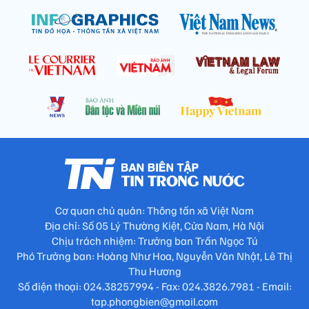
Cơ quan chủ quản: Thông tấn xã Việt Nam
Địa chỉ: Số 05 Lý Thường Kiệt, Cửa Nam, Hà Nội
Chịu trách nhiệm: Trưởng ban Trần Ngọc Tú
Phó Trưởng ban: Hoàng Như Hoa, Nguyễn Văn Nhật, Lê Thị
Thu Hương
Số điện thoại: 024.38257994 - Fax: 024.3826.7981 - Email:
tap.phongbien@gmail.com