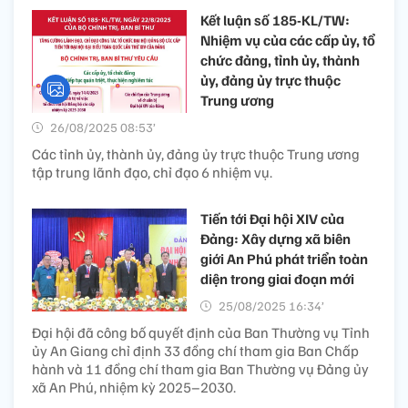
Kết luận số 185-KL/TW:
Nhiệm vụ của các cấp ủy, tổ
chức đảng, tỉnh ủy, thành
ủy, đảng ủy trực thuộc
Trung ương
26/08/2025 08:53’
Các tỉnh ủy, thành ủy, đảng ủy trực thuộc Trung ương
tập trung lãnh đạo, chỉ đạo 6 nhiệm vụ.
Tiến tới Đại hội XIV của
Đảng: Xây dựng xã biên
giới An Phú phát triển toàn
diện trong giai đoạn mới
25/08/2025 16:34’
Đại hội đã công bố quyết định của Ban Thường vụ Tỉnh
ủy An Giang chỉ định 33 đồng chí tham gia Ban Chấp
hành và 11 đồng chí tham gia Ban Thường vụ Đảng ủy
xã An Phú, nhiệm kỳ 2025–2030.