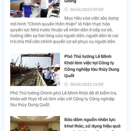
Giang
06/04/2023 09:00’
Mục tiêu của việc xây dựng
mô hình “Chính quyền thân thiện” là hiện thực hóa
quyền lực Nhà nước thuộc về nhân dân ở cấp cơ sở,
hướng đến sự hài lòng của người dân; người dân là vai
trò chủ thể còn chính quyền cơ sở phục vụ người dân.
Phó Thủ tướng Lê Minh
Khái làm việc tại Công ty
Công nghiệp tàu thủy Dung
Quất
05/04/2023 15:00’
Phó Thủ tướng Chính phủ Lê Minh Khái đã đi kiểm tra,
khảo sát thực tế và làm việc với Công ty Công nghiệp
tàu thủy Dung Quất.
Bảo đảm nguồn nhân lực
khai thác, sử dụng hiệu quả