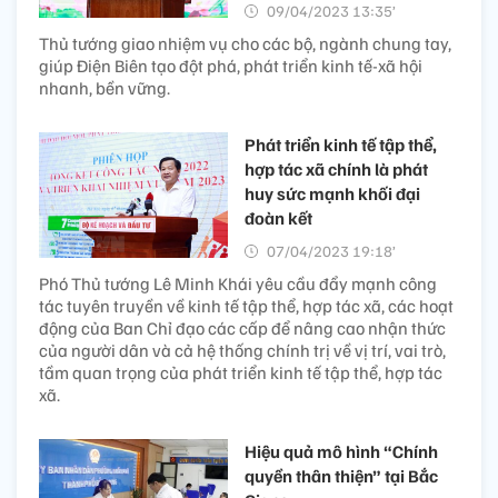
09/04/2023 13:35’
Thủ tướng giao nhiệm vụ cho các bộ, ngành chung tay,
giúp Điện Biên tạo đột phá, phát triển kinh tế-xã hội
nhanh, bền vững.
Phát triển kinh tế tập thể,
hợp tác xã chính là phát
huy sức mạnh khối đại
đoàn kết
07/04/2023 19:18’
Phó Thủ tướng Lê Minh Khái yêu cầu đẩy mạnh công
tác tuyên truyền về kinh tế tập thể, hợp tác xã, các hoạt
động của Ban Chỉ đạo các cấp để nâng cao nhận thức
của người dân và cả hệ thống chính trị về vị trí, vai trò,
tầm quan trọng của phát triển kinh tế tập thể, hợp tác
xã.
Hiệu quả mô hình “Chính
quyền thân thiện” tại Bắc