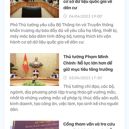
cơ sở dữ liệu quốc gia về
dân cư
04/04/2023 19:00’
Phó Thủ tướng yêu cầu Bộ Thông tin và Truyền thông
khẩn trương dự báo đầy đủ về yêu cầu hạ tầng, thiết bị,
máy móc bảo đảm tính đồng bộ, tương thích khi vận
hành cơ sở dữ liệu quốc gia về dân cư.
Thủ tướng Phạm Minh
Chính: Nỗ lực lớn hơn để
giữ mục tiêu tăng trưởng
03/04/2023 17:30’
Thủ tướng chỉ đạo, các bộ,
ngành, địa phương phải tập trung tháo gỡ vướng mắc,
nhất là những vướng mắc về pháp lý, thúc đẩy sản xuất,
kinh doanh, tạo công ăn, việc làm, tạo sinh kế cho người
dân.
Cổng tham vấn và tra cứu