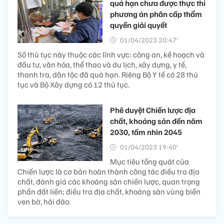
quá hạn chưa được thực thi
phương án phân cấp thẩm
quyền giải quyết
01/04/2023 20:47’
Số thủ tục này thuộc các lĩnh vực: công an, kế hoạch và
đầu tư, văn hóa, thể thao và du lịch, xây dựng, y tế,
thanh tra, dân tộc đã quá hạn. Riêng Bộ Y tế có 28 thủ
tục và Bộ Xây dựng có 12 thủ tục.
Phê duyệt Chiến lược địa
chất, khoáng sản đến năm
2030, tầm nhìn 2045
01/04/2023 19:40’
Mục tiêu tổng quát của
Chiến lược là cơ bản hoàn thành công tác điều tra địa
chất, đánh giá các khoáng sản chiến lược, quan trọng
phần đất liền; điều tra địa chất, khoáng sản vùng biển
ven bờ, hải đảo.