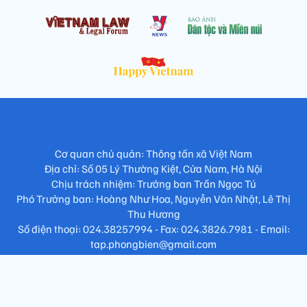
Cơ quan chủ quản: Thông tấn xã Việt Nam
Địa chỉ: Số 05 Lý Thường Kiệt, Cửa Nam, Hà Nội
Chịu trách nhiệm: Trưởng ban Trần Ngọc Tú
Phó Trưởng ban: Hoàng Như Hoa, Nguyễn Văn Nhật, Lê Thị
Thu Hương
Số điện thoại: 024.38257994 - Fax: 024.3826.7981 - Email:
tap.phongbien@gmail.com
Không sao chép nội dung khi chưa có sự đồng ý bằng văn bản
!